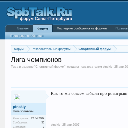
Главная
Последние сообщения на форуме
Пользов
Форум
Последние сообщения
Форум
Развлекательные форумы
Спортивный форум
Лига чемпионов
Тема в разделе "
Спортивный форум
", создана пользователем
pinskiy
,
25 апр 2
Как-то мы совсем забыли про розыгрыш э
pinskiy
Пользователи
Регистрация:
22.04.2007
Сообщения:
50
pinskiy
,
25 апр 2007
Симпатии:
0