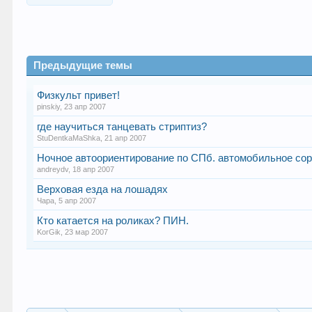
Предыдущие темы
Физкульт привет!
pinskiy
,
23 апр 2007
где научиться танцевать стриптиз?
StuDentkaMaShka
,
21 апр 2007
Ночное автоориентирование по СПб. автомобильное соре
andreydv
,
18 апр 2007
Верховая езда на лошадях
Чара
,
5 апр 2007
Кто катается на роликах? ПИН.
KorGik
,
23 мар 2007