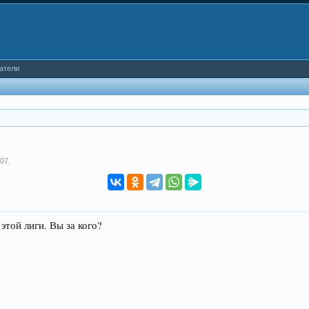
атели
007
.
той лиги. Вы за кого?