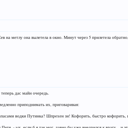
ев на метлу она вылетела в окно. Минут через 5 прилетела обратно
- теперь дас майн очередь.
 медленно приподнимать их, приговаривая:
 запасами водки Путинка? Шпрехен зи! Кофорить, быстро кофорить,
етя. - ых, если б я так мог, давно бы ужо внедрился к врагу... и э