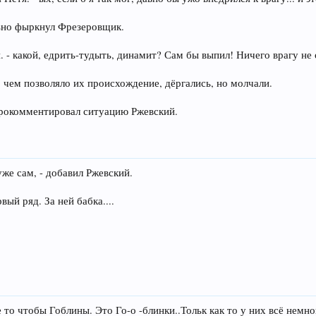
льно фыркнул Фрезеровщик.
тя. - какой, едрить-тудыть, динамит? Сам бы выпил! Ничего врагу не
 чем позволяло их происхождение, дёргались, но молчали.
 прокомментировал ситуацию Ржевский.
 уже сам, - добавил Ржевский.
ый ряд. За ней бабка....
то чтобы Гоблины. Это Го-о -блинки..Тольк как то у них всё немног