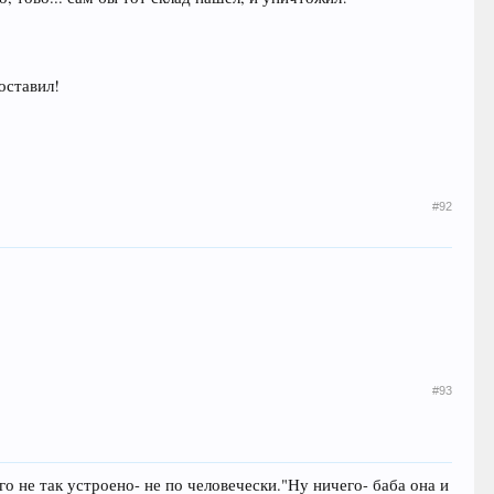
 оставил!
#92
#93
о не так устроено- не по человечески."Ну ничего- баба она и