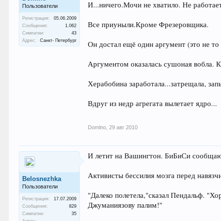
И...ничего.Мочи не хватило. Не работае
Пользователи
Регистрация:
05.06.2009
Все приуныли.Кроме Фрезеровщика.
Сообщения:
1.062
Симпатии:
43
Адрес:
Санкт- Петербург
Он достал ещё один аргумент (это не то
Аргументом оказалась сушоная вобла. Ка
Херабобина заработала...затрещала, за
Вдруг из недр агрегата вылетает ядро...
Domlno
,
29 авг 2010
И летит на Вашингтон. БиБиСи сообщают
Активисты бессилия мозга перед навязч
Belosnezhka
Пользователи
"Далеко полетела,"сказал Пендальф. "Х
Регистрация:
17.07.2009
Джуманиязову палим!"
Сообщения:
829
Симпатии:
35