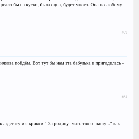
орвало бы на куски, была одна, будет много. Она по любому
#83
иязова пойдём. Вот тут бы нам эта бабулька и пригодилась -
#84
гдегату и с криком "-За родину- мать твою- нашу..." как