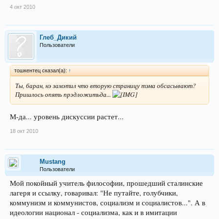
4 окт 2010
Глеб_Дикий
Пользователи
тошкентец сказал(а):
↑
Ты, баран, нэ замэтил что вторую страницу тэма обсасывают?
Пришлось опять прэдложитьда...
М-да... уровень дискуссии растет...
18 окт 2010
Mustang
Пользователи
Мой покойный учитель философии, прошедший сталинские
лагеря и ссылку, говаривал: "Не путайте, голубчики,
коммунизм и коммунистов, социализм и социалистов...". А в
идеологии национал - социализма, как и в имитации