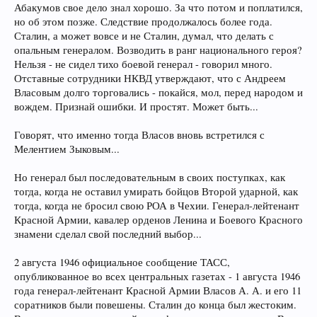
Абакумов свое дело знал хорошо. За что потом и поплатился,
но об этом позже. Следствие продолжалось более года.
Сталин, а может вовсе и не Сталин, думал, что делать с
опальным генералом. Возводить в ранг национального героя?
Нельзя - не сидел тихо боевой генерал - говорил много.
Отставные сотрудники НКВД утверждают, что с Андреем
Власовым долго торговались - покайся, мол, перед народом и
вождем. Признай ошибки. И простят. Может быть...
Говорят, что именно тогда Власов вновь встретился с
Мелентием Зыковым...
Но генерал был последовательным в своих поступках, как
тогда, когда не оставил умирать бойцов Второй ударной, как
тогда, когда не бросил свою РОА в Чехии. Генерал-лейтенант
Красной Армии, кавалер орденов Ленина и Боевого Красного
знамени сделал свой последний выбор...
2 августа 1946 официальное сообщение ТАСС,
опубликованное во всех центральных газетах - 1 августа 1946
года генерал-лейтенант Красной Армии Власов А. А. и его 11
соратников были повешены. Сталин до конца был жестоким.