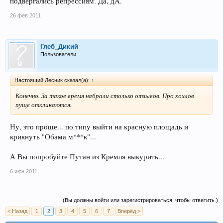
подвергались репрессиям. Да, дА.
26 фев 2011
Глеб_Дикий
Пользователи
Настоящий Лесник сказал(а):
↑
Конечно. За такое время набрали столько отзывов. Про хохлов
пуще откликаются.
Ну, это проще... по типу выйти на красную площадь и
крикнуть "Обама м***к"...
А Вы попробуйте Путан из Кремля выкурить...
6 июн 2011
(Вы должны войти или зарегистрироваться, чтобы ответить.)
< Назад
1
2
3
4
5
6
7
Вперёд >