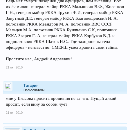
Ведь нет смерти позорней для офицеров, чем виселица. Вот
их фамилии: генерал-майор РККА Малышкин В.Ф., Жиленков
Г.Н., генерал-майор РККА Трухин Ф.И, генерал-майор РККА
Закутный Д.Е, генерал майор РККА Благовещенский И. А,
полковник РККА Меандров М. А, полковник ВВС СССР
Мальцев М.А, полковник РККА Буняченко С.К, полковник
РККА Зверев Г. А, генерал-майор РККА Корбуков В.Д. и
подполковник РККА Шатов Н.С.. Где захоронены тела
офицеров - неизвестно. СМЕРШ умел хранить свои тайны.
Простите нас, Андрей Андреевич!
21 окт 2010
Татарин
Пользователи
мне у Власова просить прощения не за что. Пущай дикий
просит, если вину за собой чует
21 окт 2010