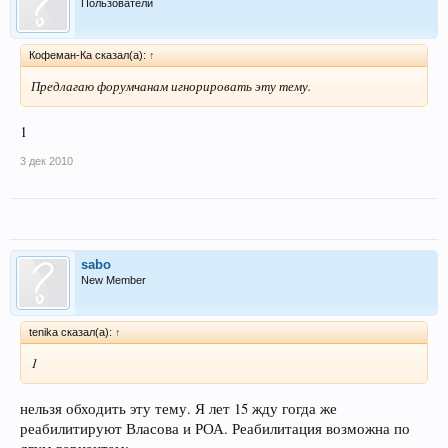
Пользователи
Кофеман-Ка сказал(а):
↑
Предлагаю форумчанам игнорировать эту тему.
1
3 дек 2010
sabo
New Member
tenika сказал(а):
↑
1
нельзя обходить эту тему. Я лет 15 жду гогда же
реабилитируют Власова и РОА. Реабилитация возможна по