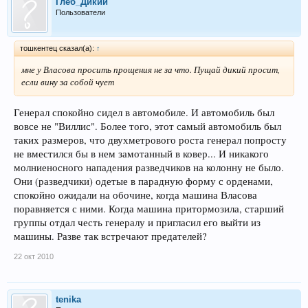
Глеб_Дикий
Пользователи
тошкентец сказал(а):
↑
мне у Власова просить прощения не за что. Пущай дикий просит,
если вину за собой чует
Генерал спокойно сидел в автомобиле. И автомобиль был
вовсе не "Виллис". Более того, этот самый автомобиль был
таких размеров, что двухметрового роста генерал попросту
не вместился бы в нем замотанный в ковер... И никакого
молниеносного нападения разведчиков на колонну не было.
Они (разведчики) одетые в парадную форму с орденами,
спокойно ожидали на обочине, когда машина Власова
поравняется с ними. Когда машина притормозила, старший
группы отдал честь генералу и пригласил его выйти из
машины. Разве так встречают предателей?
22 окт 2010
tenika