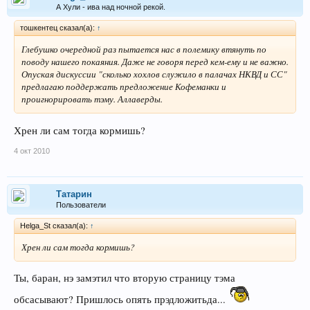
А Хули - ива над ночной рекой.
тошкентец сказал(а):
↑
Глебушко очередной раз пытается нас в полемику втянуть по
поводу нашего покаяния. Даже не говоря перед кем-ему и не важно.
Опуская дискуссии "сколько хохлов служило в палачах НКВД и СС"
предлагаю поддержать предложение Кофеманки и
проигнорировать тэму. Аллаверды.
Хрен ли сам тогда кормишь?
4 окт 2010
Татарин
Пользователи
Helga_St сказал(а):
↑
Хрен ли сам тогда кормишь?
Ты, баран, нэ замэтил что вторую страницу тэма
обсасывают? Пришлось опять прэдложитьда...