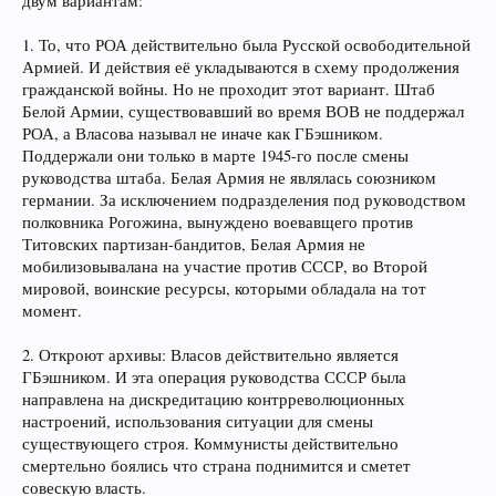
двум вариантам:
1. То, что РОА действительно была Русской освободительной
Армией. И действия её укладываются в схему продолжения
гражданской войны. Но не проходит этот вариант. Штаб
Белой Армии, существовавший во время ВОВ не поддержал
РОА, а Власова называл не иначе как ГБэшником.
Поддержали они только в марте 1945-го после смены
руководства штаба. Белая Армия не являлась союзником
германии. За исключением подразделения под руководством
полковника Рогожина, вынуждено воевавщего против
Титовских партизан-бандитов, Белая Армия не
мобилизовывалана на участие против СССР, во Второй
мировой, воинские ресурсы, которыми обладала на тот
момент.
2. Откроют архивы: Власов действительно является
ГБэшником. И эта операция руководства СССР была
направлена на дискредитацию контрреволюционных
настроений, использования ситуации для смены
существующего строя. Коммунисты действительно
смертельно боялись что страна поднимится и сметет
совескую власть.