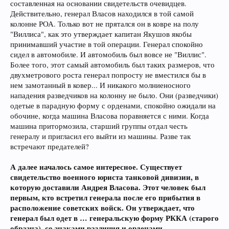
составленная на основании свидетельств очевидцев.
Действительно, генерал Власов находился в той самой
колонне РОА. Только вот не прятался он в ковре на полу
"Виллиса", как это утверждает капитан Якушов якобы
принимавший участие в той операции. Генерал спокойно
сидел в автомобиле. И автомобиль был вовсе не "Виллис".
Более того, этот самый автомобиль был таких размеров, что
двухметрового роста генерал попросту не вместился бы в
нем замотанный в ковер... И никакого молниеносного
нападения разведчиков на колонну не было. Они (разведчики)
одетые в парадную форму с орденами, спокойно ожидали на
обочине, когда машина Власова поравняется с ними. Когда
машина притормозила, старший группы отдал честь
генералу и пригласил его выйти из машины. Разве так
встречают предателей?
А далее началось самое интересное. Существует
свидетельство военного юриста танковой дивизии, в
которую доставили Андрея Власова. Этот человек был
первым, кто встретил генерала после его прибытия в
расположение советских войск. Он утверждает, что
генерал был одет в … генеральскую форму РККА (старого
образца), со знаками различия и орденами.