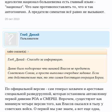
идеологии национал-большевизма есть главный изьян -
"национал". Что нам противопоставлять то, что и так
антогонично. А предатели симпатии всё равно не вызывают.
20 окт 2010
Глеб_Дикий
Пользователи
sabo сказал(а):
↑
Глеб_Дикий - Спасибо за информацию.
Давно было подозрение что никакой Власов не предатель
Советского Союза, а просто выполнил очередное задание. Если
это действительно так, то это самая блестящая операция Берии.
По официальной версии - сам генерал захвачен и арестован
специальной разведгруппой, которая остановила автоколонну
первой дивизии РОА и СМЕРШ. Впрочем, существуют как
минимум четыре версии того, как Власов оказался в тылу у
советских войск. О первой мы уже знаем, а вот еще одна,