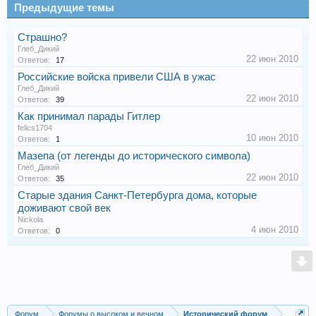
Предыдущие темы
Страшно?
Глеб_Дикий
22 июн 2010
Ответов:
17
Российские войска привели США в ужас
Глеб_Дикий
22 июн 2010
Ответов:
39
Как принимал парады Гитлер
felics1704
10 июн 2010
Ответов:
1
Мазепа (от легенды до исторического символа)
Глеб_Дикий
22 июн 2010
Ответов:
35
Старые здания Санкт-Петербурга дома, которые
доживают свой век
Nickola
4 июн 2010
Ответов:
0
Форум
Форумы о высоком и вечном
Исторический форум