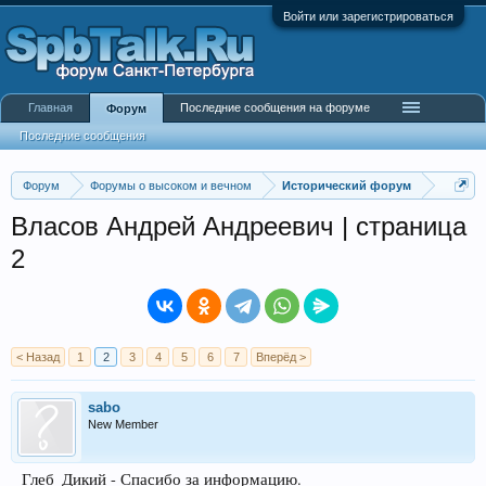
Войти или зарегистрироваться
Главная
Последние сообщения на форуме
Форум
Последние сообщения
Форум
Форумы о высоком и вечном
Исторический форум
Власов Андрей Андреевич | страница
2
< Назад
1
2
3
4
5
6
7
Вперёд >
sabo
New Member
Глеб_Дикий - Спасибо за информацию.