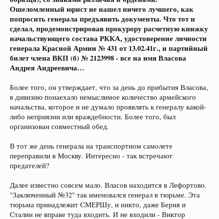
Ошеломленный юрист не нашел ничего лучшего, как
попросить генерала предъявить документы. Что тот и
сделал, продемонстрировав прокурору расчетную книжку
начальствующего состава РККА, удостоверение личности
генерала Красной Армии № 431 от 13.02.41г., и партийный
билет члена ВКП (б) № 2123998 - все на имя Власова
Андрея Андреевича…
Более того, он утверждает, что за день до прибытия Власова,
в дивизию понаехало немыслимое количество армейского
начальства, которое и не думало проявлять к генералу какой-
либо неприязни или враждебности. Более того, был
организован совместный обед.
В тот же день генерала на транспортном самолете
переправили в Москву. Интересно - так встречают
предателей?
Далее известно совсем мало. Власов находится в Лефортово.
"Заключенный №32" так именовался генерал в тюрьме. Эта
тюрьма принадлежит СМЕРШу, и никто, даже Берия и
Сталин не вправе туда входить. И не входили - Виктор