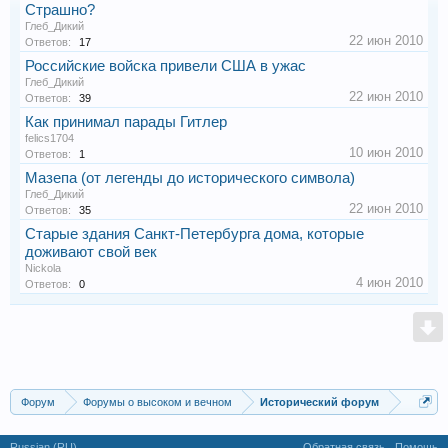
Страшно?
Глеб_Дикий
22 июн 2010
Ответов:
17
Российские войска привели США в ужас
Глеб_Дикий
22 июн 2010
Ответов:
39
Как принимал парады Гитлер
felics1704
10 июн 2010
Ответов:
1
Мазепа (от легенды до исторического символа)
Глеб_Дикий
22 июн 2010
Ответов:
35
Старые здания Санкт-Петербурга дома, которые
доживают свой век
Nickola
4 июн 2010
Ответов:
0
Форум
Форумы о высоком и вечном
Исторический форум
Russian (RU)
Обратная связь
Помощь