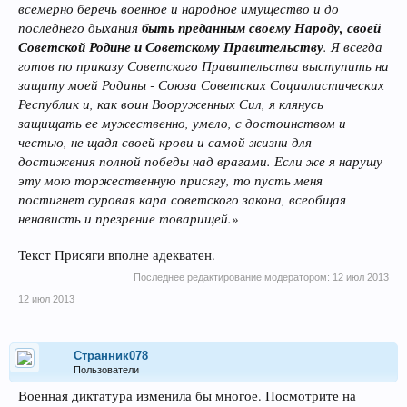
всемерно беречь военное и народное имущество и до
последнего дыхания
быть преданным своему Народу, своей
Советской Родине и Советскому Правительству
. Я всегда
готов по приказу Советского Правительства выступить на
защиту моей Родины - Союза Советских Социалистических
Республик и, как воин Вооруженных Сил, я клянусь
защищать ее мужественно, умело, с достоинством и
честью, не щадя своей крови и самой жизни для
достижения полной победы над врагами. Если же я нарушу
эту мою торжественную присягу, то пусть меня
постигнет суровая кара советского закона, всеобщая
ненависть и презрение товарищей.»
Текст Присяги вполне адекватен.
Последнее редактирование модератором:
12 июл 2013
12 июл 2013
Странник078
Пользователи
Военная диктатура изменила бы многое. Посмотрите на