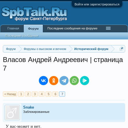
Войти или зарегистрироваться
Главная
Последние сообщения на форуме
Форум
Последние сообщения
Форум
Форумы о высоком и вечном
Исторический форум
Власов Андрей Андреевич | страница
7
< Назад
1
2
3
4
5
6
7
Snake
Заблокированные
У вас-может и нет.