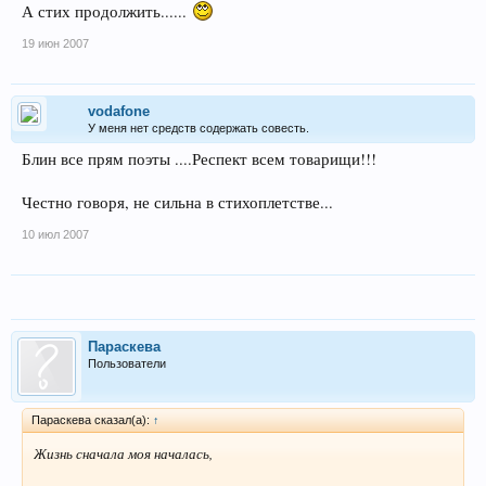
А стих продолжить......
Глаза подымаю -с девицей вдвоем
19 июн 2007
В душе возникает томленье и страх,
Но смело иду я навстречу судьбе
vodafone
У меня нет средств содержать совесть.
Сейчас я откроюсь!! Сейчас мы рискнем
Блин все прям поэты ....Респект всем товарищи!!!
Вдвоееееммм.......Вдвоем с кобелем
Честно говоря, не сильна в стихоплетстве...
С девицею той...я......взлеталось мечте
10 июл 2007
УПС....лифт заработал..Опять не сбылось
И взгляд кобеля ..... Мураши по спине
А он просто думал - где, ну где его кость...
Параскева
Пользователи
Параскева сказал(а):
↑
Жизнь сначала моя началась,