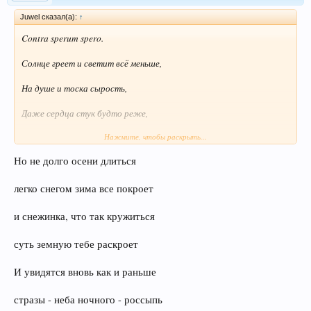
Juwel сказал(а):
↑
Contra sperum spero.
Солнце греет и светит всё меньше,
На душе и тоска сырость,
Даже сердца стук будто реже,
Нажмите, чтобы раскрыть...
Оттого и писать решилась.
Но не долго осени длиться
Но и в этой мороси серой
Всё на лучшее я уповаю,
легко снегом зима все покроет
Надо жить с надеждой и верой
и снежинка, что так кружиться
До конца, до самого краю.
суть земную тебе раскроет
И увидятся вновь как и раньше
стразы - неба ночного - россыпь