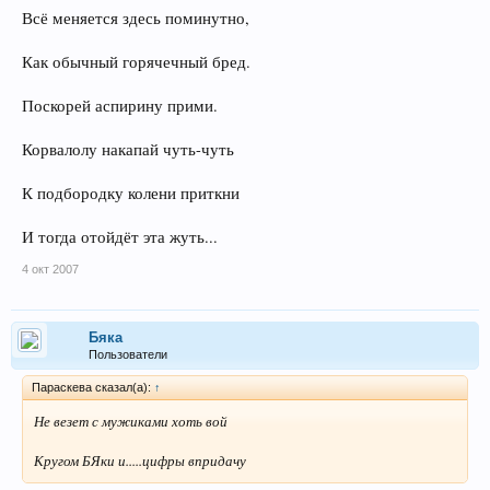
Мудрость опыта что нибудь значит!
Всё меняется здесь поминутно,
Как обычный горячечный бред.
Поскорей аспирину прими.
Корвалолу накапай чуть-чуть
К подбородку колени приткни
И тогда отойдёт эта жуть...
4 окт 2007
Бяка
Пользователи
Параскева сказал(а):
↑
Не везет с мужиками хоть вой
Кругом БЯки и.....цифры впридачу