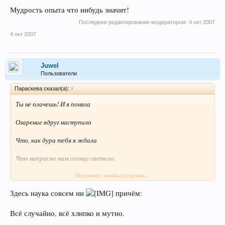
Мудрость опыта что нибудь значит!
Последнее редактирование модератором:
4 окт 2007
4 окт 2007
Juwel
Пользователи
Параскева сказал(а):
↑
Ты не плачешь! И я поняла
Озарение вдруг наступило
Что, как дура тебя я ждала
Что напрасно нам солнце светило.
Нажмите, чтобы раскрыть...
Не везет с мужиками хоть вой
Здесь наука совсем ни
причём:
Кругом БЯки и.....цифры впридачу
Где же ты мой последний герой
Всё случайно, всё хлипко и мутно.