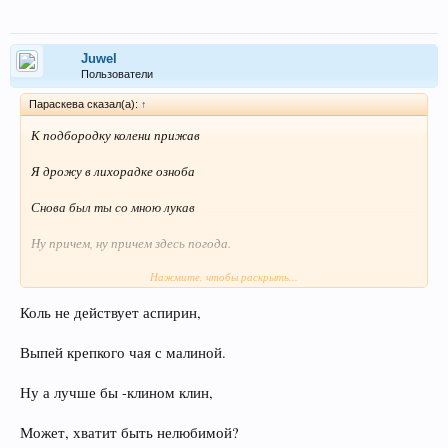
Juwel
Пользователи
Параскева сказал(а):
↑
К подбородку колени прижав
Я дрожу в лихорадке озноба
Снова был ты со мною лукав
Ну причем, ну причем здесь погода.
Нажмите, чтобы раскрыть...
Безудержье веселья в глазах
Коль не действует аспирин,
Аспирин - увы не поможет
Счастье было ведь в наших руках
Выпей крепкого чая с малиной.
Тут понять нас кто нибудь сможет
Ну а лучше бы -клином клин,
Может, хватит быть нелюбимой?