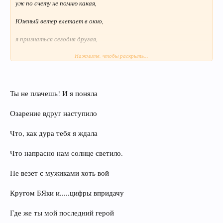
уж по счету не помню какая,
Южный ветер влетает в окно,
я признаться сегодня другая,
Нажмите, чтобы раскрыть...
И лечу я навстречу судьбе
боль и глупость свою проклиная,
Будешь плакать как я ,ты во сне
Ты не плачешь! И я поняла
понапрасну меня ожидая.............
Озарение вдруг наступило
Что, как дура тебя я ждала
Что напрасно нам солнце светило.
Не везет с мужиками хоть вой
Кругом БЯки и.....цифры впридачу
Где же ты мой последний герой