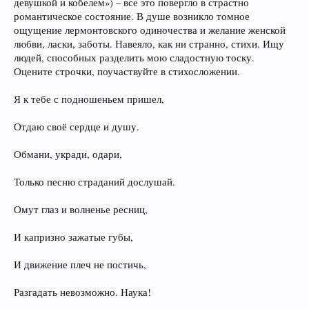
девушкой и кобелем») – все это повергло в страстно
романтическое состояние. В душе возникло томное
ощущение лермонтовского одиночества и желание женской
любви, ласки, заботы. Навеяло, как ни странно, стихи. Ищу
людей, способных разделить мою сладостную тоску.
Оцените строчки, поучаствуйте в стихосложении.
Я к тебе с подношеньем пришел,
Отдаю своё сердце и душу.
Обмани, укради, одари,
Только песню страданий дослушай.
Омут глаз и волненье ресниц,
И капризно зажатые губы,
И движение плеч не постичь,
Разгадать невозможно. Наука!