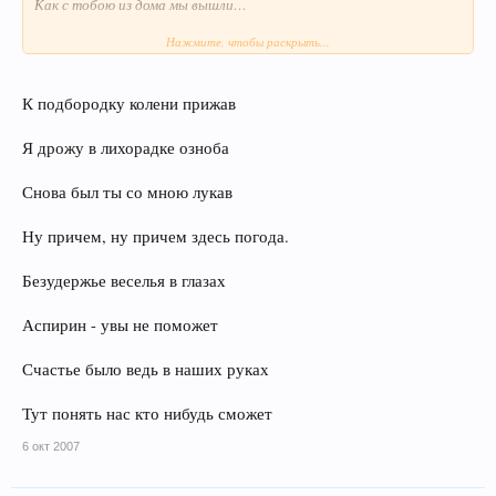
Как с тобою из дома мы вышли…
Нажмите, чтобы раскрыть...
Только разные наши дома.
Не знакомы с тобой мы доселе…
К подбородку колени прижав
У тебя жизнь заботой полна,
Я дрожу в лихорадке озноба
У меня – безудержье веселья.
Снова был ты со мною лукав
Где-то солнце мелькнёт вдалеке,
Ну причем, ну причем здесь погода.
Разгоняя погоду плохую.
Безудержье веселья в глазах
Но ещё не держу я в руке
Твою руку, родную такую….
Аспирин - увы не поможет
Счастье было ведь в наших руках
Тут понять нас кто нибудь сможет
6 окт 2007