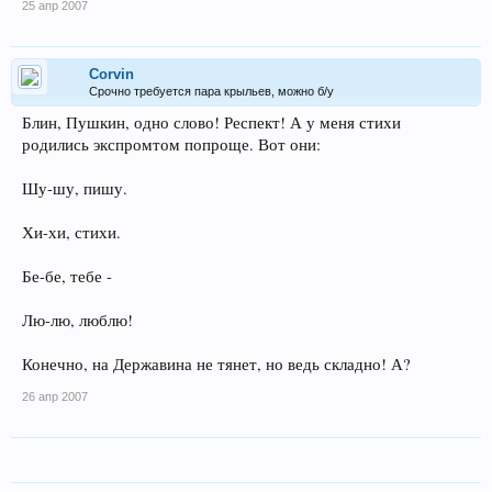
25 апр 2007
Corvin
Срочно требуется пара крыльев, можно б/у
Блин, Пушкин, одно слово! Респект! А у меня стихи
родились экспромтом попроще. Вот они:
Шу-шу, пишу.
Хи-хи, стихи.
Бе-бе, тебе -
Лю-лю, люблю!
Конечно, на Державина не тянет, но ведь складно! А?
26 апр 2007