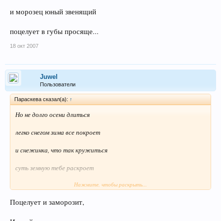
и морозец юный звенящий
поцелует в губы просяще...
18 окт 2007
Juwel
Пользователи
Параскева сказал(а):
↑
Но не долго осени длиться
легко снегом зима все покроет
и снежинка, что так кружиться
суть земную тебе раскроет
Нажмите, чтобы раскрыть...
И увидятся вновь как и раньше
Поцелует и заморозит,
стразы - неба ночного - россыпь