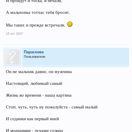
и морозец юный звенящий
И пройдут и тоска, и печали,
поцелует в губы просяще...
А мальчонка тотчас тебя бросит.
Мы таких и прежде встречали.
18 окт 2007
Параскева
Пользователи
Он не мальчик давно, он мужчина
Настоящий, любимый самый
Жизнь во времени - наша картина
Стоп, чуть, чуть ну пожалуйста - самый малый
И сединки как первый иней
И морщинки - лучами солнца