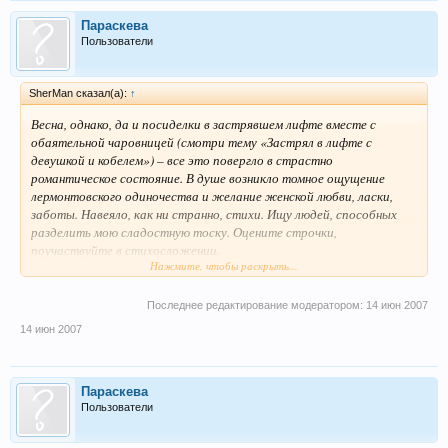
Параскева
Пользователи
SherMan сказал(а):
↑
Весна, однако, да и посиделки в застрявшем лифте вместе с
обаятельной чаровницей (смотри тему «Застрял в лифте с
девушкой и кобелем») – все это повергло в страстно
романтическое состояние. В душе возникло томное ощущение
лермонтовского одиночества и желание женской любви, ласки,
заботы. Навеяло, как ни странно, стихи. Ищу людей, способных
разделить мою сладостную тоску. Оцените строчки,
поучаствуйте в стихосложении.
Нажмите, чтобы раскрыть...
Шуточная (уже лето,значит можно)
Последнее редактирование модератором:
14 июн 2007
В духе В.Высоцкого (3 аккорда)
14 июн 2007
Вот как то раз по весне, по весне
Параскева
Я в лифте застрял....да еще с кобелем
Пользователи
Опять попадалово - думалось мне,