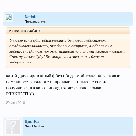
Nattali
Пользователи
Vanessa сказал(а):
↑
У моего есть один единственный бытовой недостаток :
отодвигает занавеску, чтобы окно открыть, а обратно не
задвигает. В итоге полокна занавешено, пол нет. Хватает фразы :
Счас ругаться буду! Без вопроса на что, сразу бежит
задергивать.
какой дрессированный)) без обид...мой тоже на ласковые
намеки все тотчас же исправляет. Только не всегда
получается ласково...иногда хочется так громко
РЯВКНУТЬ)))
29 июн 2010
ЦветКа
New Member