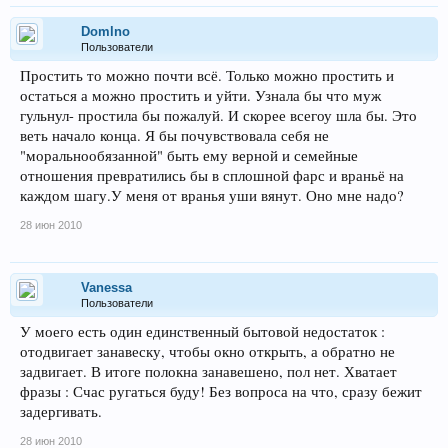
Domlno
Пользователи
Простить то можно почти всё. Только можно простить и
остаться а можно простить и уйти. Узнала бы что муж
гульнул- простила бы пожалуй. И скорее всегоу шла бы. Это
веть начало конца. Я бы почувствовала себя не
"моральнообязанной" быть ему верной и семейные
отношения превратились бы в сплошной фарс и враньё на
каждом шагу.У меня от вранья уши вянут. Оно мне надо?
28 июн 2010
Vanessa
Пользователи
У моего есть один единственный бытовой недостаток :
отодвигает занавеску, чтобы окно открыть, а обратно не
задвигает. В итоге полокна занавешено, пол нет. Хватает
фразы : Счас ругаться буду! Без вопроса на что, сразу бежит
задергивать.
28 июн 2010