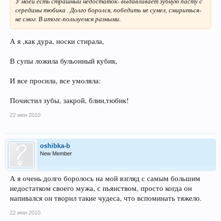
У моей есть страшный недостаток- выдавливает зубную пасту с
середины тюбика . Долго боролся, победить не сумел, смириться-
не смог. В итоге-пользуемся разными.
А я ,как дура, носки стирала,
В супы ложила бульонный кубик,
И все просила, все умоляла:
Почистил зубы, закрой, блин,тюбик!
22 июн 2010
oshibka-b
New Member
А я очень долго боролось на мой взгляд с самым большим
недостатком своего мужа, с пьянством, просто когда он
напивался он творил такие чудеса, что вспоминать тяжело.
22 июн 2010