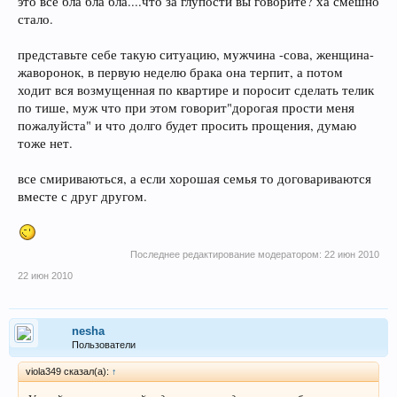
это все бла бла бла....что за глупости вы говорите? ха смешно
стало.
представьте себе такую ситуацию, мужчина -сова, женщина-
жаворонок, в первую неделю брака она терпит, а потом
ходит вся возмущенная по квартире и поросит сделать телик
по тише, муж что при этом говорит"дорогая прости меня
пожалуйста" и что долго будет просить прощения, думаю
тоже нет.
все смириваються, а если хорошая семья то договариваются
вместе с друг другом.
Последнее редактирование модератором:
22 июн 2010
22 июн 2010
nesha
Пользователи
viola349 сказал(а):
↑