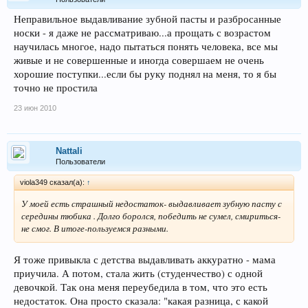
Неправильное выдавливание зубной пасты и разбросанные
носки - я даже не рассматриваю...а прощать с возрастом
научилась многое, надо пытаться понять человека, все мы
живые и не совершенные и иногда совершаем не очень
хорошие поступки...если бы руку поднял на меня, то я бы
точно не простила
23 июн 2010
Nattali
Пользователи
viola349 сказал(а):
↑
У моей есть страшный недостаток- выдавливает зубную пасту с
середины тюбика . Долго боролся, победить не сумел, смириться-
не смог. В итоге-пользуемся разными.
Я тоже привыкла с детства выдавливать аккуратно - мама
приучила. А потом, стала жить (студенчество) с одной
девочкой. Так она меня переубедила в том, что это есть
недостаток. Она просто сказала: "какая разница, с какой