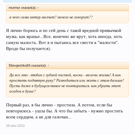
murmur сказал(а):
↑
а чего сама автор молчит? ничего не говорит??
Я лично борюсь и по сей день с такой вредной привычкой
мужа, как вранье...Все, конечно же врут, хоть иногда, хоть
самую малость. Вот я и пытаюсь все свести к "малости".
Вроде бы получается).
55evgeshka55 сказал(а):
↑
Да все это - тюбик с зубной пастой, носки - мелочи жизни! А как
простить поднятую руку? Разводиться или жить с этим дальше!
Пусть даже в будущем такое не повториться. как убрать этот
осадок в душе?
Первый раз, я бы лично - простила. А потом, если бы
повторилось - ушла бы. А что бы забыть - нужно простить
всем сердцем, а не для галочки...
28 июн 2010