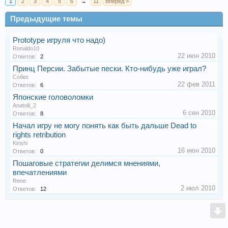
1
2
3
4
5
6
→
11
Вперёд >
Предыдущие темы
Prototype игруля что надо)
Ronaldo10
22 июн 2010
Ответов:
2
Принц Персии. Забытые пески. Кто-нибудь уже играл?
Собес
22 фев 2011
Ответов:
6
Японские головоломки
Anatolii_2
6 сен 2010
Ответов:
8
Начал игру не могу понять как быть дальше Dead to
rights retribution
Kirishi
16 июн 2010
Ответов:
0
Пошаговые стратегии делимся мнениями,
впечатлениями
Rene
2 июл 2010
Ответов:
12