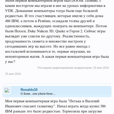
Моей первой компьютерной игрой был DOOM. Помню, с
каким восторгом мы играли в нее на уроках информатики в
УПК. Домашние компьютеры тогда были еще большой
редкостью. И тех счастливцев, которые имели у себя дома
486 IBM, а потом и Pentium, осаждали толпы друзей и
одноклассников, жаждущих поиграть на компьютере. Потом
были Hexsen, Duke Nukem 3D, Quake и Герои 2. Сейчас игры
выглядят уже совсем по-другому. Реалистичность,
продуманность сюжета и множество настроек у
сегодняшних игр на высоте. Но все равно иногда с
ностальгией вспоминаются те, первые игрушки, их
неповторимая магия. А какая первая компьютерная игра была
у вас?
Последнее редактирование модератором:
23 июн 2010
23 июн 2010
Ronaldo10
О Боже...они убили Кени....
Моя первая компьютерная игра была "Петька и Василий
Иванович спасают галактику". Начал играть когда купил 386
IBM раньше это было редкостью. Тормозила при загрузке