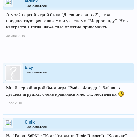
ardist2
Пользователи
А моей первой игрой были "Древние свитки2", игра
предшествующая великому и ужасному "Морровинду". Ну и
наигрался я тогда, даже счас приятно припомнить.
30 июл 2010
Elzy
Пользователи
Моей первой игрой была игра "Рыбка Фредди". Забавная
детская игрушка, очень нравилась мне. Эх, ностальгия
1 авг 2010
Cinik
Пользователи
На "Радио 86РК" : "Клад"(вариант "Lode Runner"), "Ксоникс",