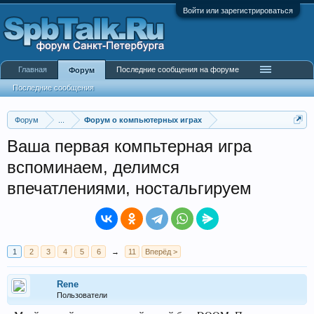
Войти или зарегистрироваться
Главная
Последние сообщения на форуме
Форум
Последние сообщения
Форум
...
Форум о компьютерных играх
Ваша первая компьтерная игра
вспоминаем, делимся
впечатлениями, ностальгируем
1
2
3
4
5
6
→
11
Вперёд >
Rene
Пользователи