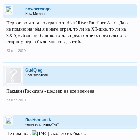
nowheretogo
New Member
Первое во что я поиграл, это был "River Raid" от Atari. Даже
не помню на чём я в него играл, то ли на XT-шке, то ли на
ZX-Spectrum, но башню тогда сорвало мне основательно в
сторону игр, а было мне тогда лет 6.
23 июл 2010
GudQleg
Пользователи
Пакман (Packman) - шедевр на все времена.
23 июл 2010
NecRomantik
человек с пятью "не"
Не помню...
сколько их было...