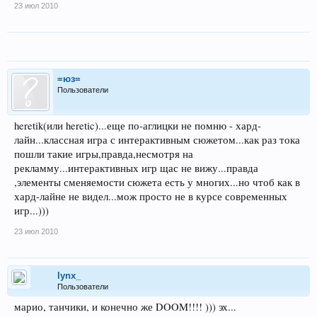
23 июл 2010
=юз=
Пользователи
heretik(или heretic)...еще по-аглицки не помню - хард-
лайн...классная игра с интерактивным сюжетом...как раз тока
пошли такие игры,правда,несмотря на
рекламму...интерактивных игр щас не вижу...правда
,элементы сменяемости сюжета есть у многих...но чтоб как в
хард-лайне не видел...мож просто не в курсе современных
игр...)))
23 июл 2010
lynx_
Пользователи
марио, танчики, и конечно же DOOM!!!! ))) эх...