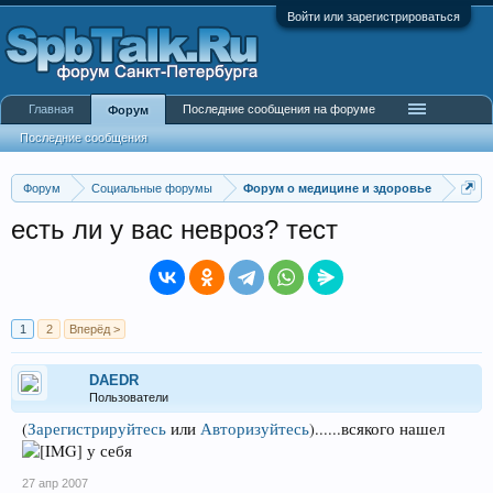
Войти или зарегистрироваться
Главная
Последние сообщения на форуме
Форум
Последние сообщения
Форум
Социальные форумы
Форум о медицине и здоровье
есть ли у вас невроз? тест
1
2
Вперёд >
DAEDR
Пользователи
(
Зарегистрируйтесь
или
Авторизуйтесь
)
......всякого нашел
у себя
27 апр 2007