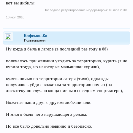
вот вы дибилы
Вот так вот отдохнул!Весело канеш, но если задуматься -
Последнее редактирование модератором:
10 июл 2010
страшно!!!!
10 июл 2010
При этом, лагерь этот не какая-нить шарашка, а лагерь академии
наук, туда просто так не попасть.
Кофеман-Ка
Пользователи
Ну когда я была в лагере (в последний раз году в 88)
получалось при желании уходить за территорию, курить (я не
курила тогда, но некоторые мальчишки курили),
кулять ночью по территории лагеря (тихо), однажды
получилось уйди с вожатым за территорию ночью (на
дискотеку по случаю конца смены в соседнем спортлагере),
Вожатые наши друг с другом любезничали.
И много было чего нарушающего режим.
Но все было довольно невинно и безопасно.