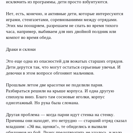
исключить из программы, дети просто взбунтуются.
Нет, есть, конечно, и активные дети, которые интересуются
играми, стенгазетами, соревнованиями между отрядами.
Этих мы поощряем, разрешаем не спать во время тихого
часа, например, выбиваем для них двойной полдник или
компот во время обеда.
Драки и склоки
Это еще одна из опасностей для вожатых старших отрядов.
Дети дерутся так, что могут остаться серьезные увечья. И
девочки в этом вопросе обгоняют мальчиков.
Прошлым летом две красотки не поделили парня.
Разбираться решили на крыше корпуса. И одна другую
спихнула вниз. Благо там сосновые иголки, корпус
одноэтажный. Но рука была сломана.
Другая проблема — когда парни идут стенка на стенку.
Причины они находят, это нетрудно — старший отряд сказал
младшим: «Эй вы, щенки!», те обиделись и вызвали
обидчиков на бой. Драку предотвратить не удалось, и мало