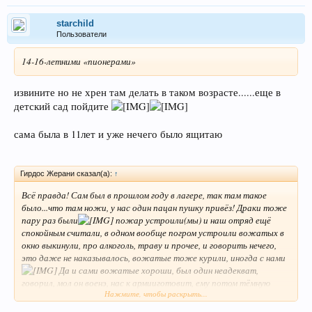
starchild
Пользователи
14-16-летними «пионерами»
извините но не хрен там делать в таком возрасте......еще в
детский сад пойдите
сама была в 11лет и уже нечего было ящитаю
Гирдос Жерани сказал(а):
↑
Всё правда! Сам был в прошлом году в лагере, так там такое
было...что там ножи, у нас один пацан пушку привёз! Драки тоже
пару раз были
пожар устроили(мы) и наш отряд ещё
спокойным считали, в одном вообще погром устроили вожатых в
окно выкинули, про алкоголь, траву и прочее, и говорить нечего,
это даже не наказывалось, вожатые тоже курили, иногда с нами
Да и сами вожатые хороши, был один неадекват,
говорил, мол он военэ, нас к армииготовит, ему потом тёмную
Нажмите, чтобы раскрыть...
устроили и выгнали из лагеря. Меня родаки забрали, когда узнали,
что в соседнем лагере чела зарезали.