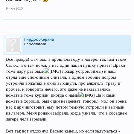
9 июл 2010
Гирдос Жерани
Пользователи
Всё правда! Сам был в прошлом году в лагере, так там такое
было...что там ножи, у нас один пацан пушку привёз! Драки
тоже пару раз были
пожар устроили(мы) и наш
отряд ещё спокойным считали, в одном вообще погром
устроили вожатых в окно выкинули, про алкоголь, траву и
прочее, и говорить нечего, это даже не наказывалось,
вожатые тоже курили, иногда с нами
Да и сами
вожатые хороши, был один неадекват, говорил, мол он военэ,
нас к армииготовит, ему потом тёмную устроили и выгнали
из лагеря. Меня родаки забрали, когда узнали, что в соседнем
лагере чела зарезали.
Вот так вот отдохнул!Весело канеш, но если задуматься -