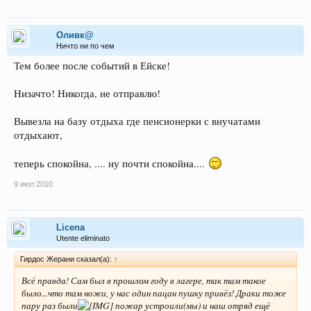
Оливк@
Ничто ни по чем
Тем более после событий в Ейске!
Низачто! Никогда, не отправлю!
Вывезла на базу отдыха где пенсионерки с внучатами
отдыхают,
теперь спокойна, .... ну почти спокойна....
9 июл 2010
Licena
Utente eliminato
Гирдос Жерани сказал(а):
↑
Всё правда! Сам был в прошлом году в лагере, так там такое
было...что там ножи, у нас один пацан пушку привёз! Драки тоже
пару раз были
пожар устроили(мы) и наш отряд ещё