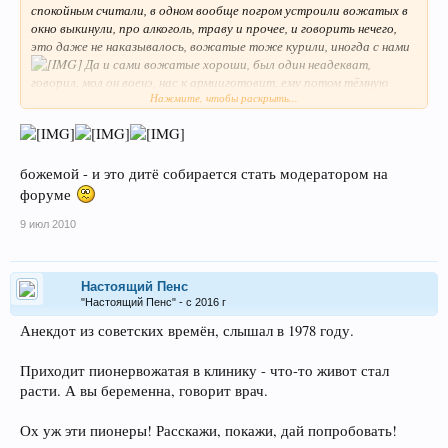
спокойным считали, в одном вообще погром устроили вожатых в
окно выкинули, про алкоголь, траву и прочее, и говорить нечего,
это даже не наказывалось, вожатые тоже курили, иногда с нами
Да и сами вожатые хороши, был один неадекват,
говорил, мол он военэ, нас к армииготовит, ему потом тёмную
Нажмите, чтобы раскрыть...
устроили и выгнали из лагеря. Меня родаки забрали, когда узнали,
что в соседнем лагере чела зарезали.
Вот так вот отдохнул!Весело канеш, но если задуматься -
страшно!!!!
божемой - и это дитё собирается стать модератором на
форуме
При этом, лагерь этот не какая-нить шарашка, а лагерь академии
наук, туда просто так не попасть.
9 июл 2010
Настоящий Пенс
"Настоящий Пенс" - с 2016 г
Анекдот из советских времён, слышал в 1978 году.
Приходит пионервожатая в клинику - что-то живот стал
расти. А вы беременна, говорит врач.
Ох уж эти пионеры! Расскажи, покажи, дай попробовать!