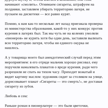
начинают «смолить». Отнимаем сигареты, штрафуем на
полдники, заставляем убирать территорию лагеря, не
пускаем на дискотеки — все равно курят.
Помню, к нам как-то несколько лет назад приезжала проверка
из министерства образования, какой-то у них конкурс против
курения в лагерях был. Так мы чуть не на коленях умоляли
«пионеров» не курить хотя бы один день, заставили вылизать
всю территорию лагеря, чтобы ни единого окурка не
нашлось.
А у товарища моего был анекдотический случай перед этим
мероприятием: в его отряде мальчик хорошо рисовал, ему
поручили намалевать плакатов о вреде курения, ради чего
разрешили не спать на тихом часу. Приходит вожатый и
видит картину маслом: художник сидит за столиком на улице,
дорисовывает плакат «Сигареты — это смерть!», не доставая
сигарету из зубов.
Любовь и секс
Раньше роман в пионерлагере — это были цветочки,