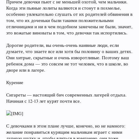
Причем девочки пьют с не меньшей охотой, чем мальчики.
Когда эти пьяные лолиты валяются и стонут в похмелье,
особенно увлекательно слушать от их родителей обвинения в
том, что их доченьки были такими положительными
отличницами и ни в чем подобном замечены не были, значит,
это вожатые виноваты в том, что девочки так испортились.
Дорогие родители, вы очень-очень наивные люди, если
думаете, что знаете все или хотя бы половину о ваших детях.
Они хитрые, скрытные и очень изворотливые. Поэтому ваш
ребенок дома — это совсем не тот человек, что в школе, во
дворе или в лагере.
Курение
Сигареты — настоящий бич современных лагерей отдыха.
Начиная с 12-13 лет курят почти все.
С девочками в этом плане лучше, конечно, но не намного:
желание понравиться курящим мальчикам играет с ними
дурную шутку и, чтобы влиться в компанию, они тоже