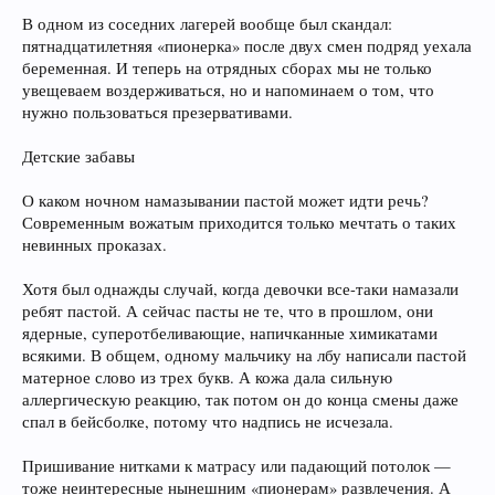
В одном из соседних лагерей вообще был скандал:
пятнадцатилетняя «пионерка» после двух смен подряд уехала
беременная. И теперь на отрядных сборах мы не только
увещеваем воздерживаться, но и напоминаем о том, что
нужно пользоваться презервативами.
Детские забавы
О каком ночном намазывании пастой может идти речь?
Современным вожатым приходится только мечтать о таких
невинных проказах.
Хотя был однажды случай, когда девочки все-таки намазали
ребят пастой. А сейчас пасты не те, что в прошлом, они
ядерные, суперотбеливающие, напичканные химикатами
всякими. В общем, одному мальчику на лбу написали пастой
матерное слово из трех букв. А кожа дала сильную
аллергическую реакцию, так потом он до конца смены даже
спал в бейсболке, потому что надпись не исчезала.
Пришивание нитками к матрасу или падающий потолок —
тоже неинтересные нынешним «пионерам» развлечения. А