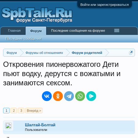
Войти или зарегистрироваться
Главная
Последние сообщения на форуме
Форум
Последние сообщения
Форум
Форумы об отношениях
Форум родителей
Откровения пионервожатого Дети
пьют водку, дерутся с вожатыми и
занимаются сексом.
1
2
3
Вперёд >
Шалтай-Болтай
Пользователи