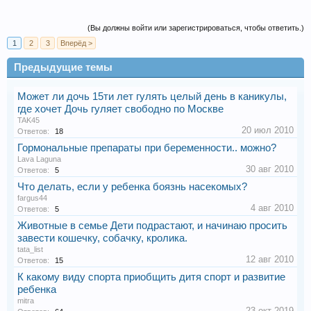
(Вы должны войти или зарегистрироваться, чтобы ответить.)
1
2
3
Вперёд >
Предыдущие темы
Может ли дочь 15ти лет гулять целый день в каникулы,
где хочет Дочь гуляет свободно по Москве
TAK45
20 июл 2010
Ответов:
18
Гормональные препараты при беременности.. можно?
Lava Laguna
30 авг 2010
Ответов:
5
Что делать, если у ребенка боязнь насекомых?
fargus44
4 авг 2010
Ответов:
5
Животные в семье Дети подрастают, и начинаю просить
завести кошечку, собачку, кролика.
tata_list
12 авг 2010
Ответов:
15
К какому виду спорта приобщить дитя спорт и развитие
ребенка
mitra
23 окт 2019