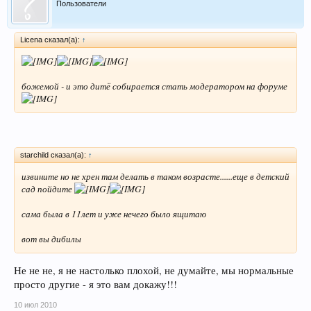
Пользователи
Licena сказал(а):
↑
божемой - и это дитё собирается стать модератором на форуме
starchild сказал(а):
↑
извините но не хрен там делать в таком возрасте......еще в детский
сад пойдите
сама была в 11лет и уже нечего было ящитаю
вот вы дибилы
Не не не, я не настолько плохой, не думайте, мы нормальные
просто другие - я это вам докажу!!!
10 июл 2010