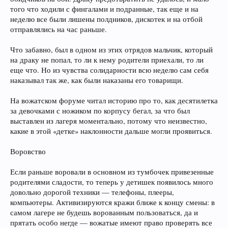
того что ходили с фингалами и подранные, так еще и на
неделю все были лишены полдников, дискотек и на отбой
отправлялись на час раньше.
Что забавно, был в одном из этих отрядов мальчик, который
на драку не попал, то ли к нему родители приехали, то ли
еще что. Но из чувства солидарности всю неделю сам себя
наказывал так же, как были наказаны его товарищи.
На вожатском форуме читал историю про то, как десятилетка
за девочками с ножиком по корпусу бегал, за что был
выставлен из лагеря моментально, потому что неизвестно,
какие в этой «детке» наклонности дальше могли проявиться.
Воровство
Если раньше воровали в основном из тумбочек привезенные
родителями сладости, то теперь у детишек появилось много
довольно дорогой техники — телефоны, плееры,
компьютеры. Активизируются кражи ближе к концу смены: в
самом лагере не будешь ворованным пользоваться, да и
прятать особо негде — вожатые имеют право проверять все