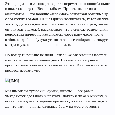
Это правда — в «пионерлагерях» современного пошиба пьют
и вожатые, и дети. Все — тайком. Причем пьянство и
алкоголизм — это вообще «любимая» вожатская болезнь еще
с советских времен. Наш старший воспитатель, который уже
лет тридцать каждое лето работает в лагере (на «гражданке»
он учитель в школе), рассказывал, что в смысле развлечений
педсостава ничего не изменилось: через пару часов после
отбоя, когда башибузуки угомонятся, все собирались вокруг
костра и уж, конечно, не чай попивали.
Но вот дети раньше не пили. Теперь же заблеванная постель
или туалет — это обычное дело. Пить-то они не умеют,
просто хочется показать, какие взрослые. И остановить этот
процесс невозможно.
Мы шмонаем тумбочки, сумки, шкафы — все равно
умудряются доставать и прятать. Лагерь близко к Минску, и
оставшиеся дома товарищи привозят даже не пиво — водку.
Да что там — они наловчились брагу на месте готовить.