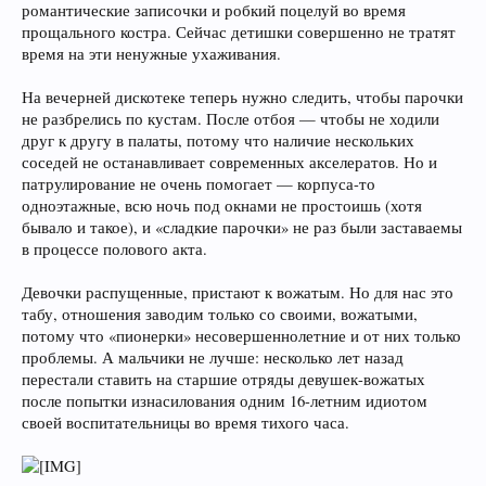
романтические записочки и робкий поцелуй во время
прощального костра. Сейчас детишки совершенно не тратят
время на эти ненужные ухаживания.
На вечерней дискотеке теперь нужно следить, чтобы парочки
не разбрелись по кустам. После отбоя — чтобы не ходили
друг к другу в палаты, потому что наличие нескольких
соседей не останавливает современных акселератов. Но и
патрулирование не очень помогает — корпуса-то
одноэтажные, всю ночь под окнами не простоишь (хотя
бывало и такое), и «сладкие парочки» не раз были заставаемы
в процессе полового акта.
Девочки распущенные, пристают к вожатым. Но для нас это
табу, отношения заводим только со своими, вожатыми,
потому что «пионерки» несовершеннолетние и от них только
проблемы. А мальчики не лучше: несколько лет назад
перестали ставить на старшие отряды девушек-вожатых
после попытки изнасилования одним 16-летним идиотом
своей воспитательницы во время тихого часа.