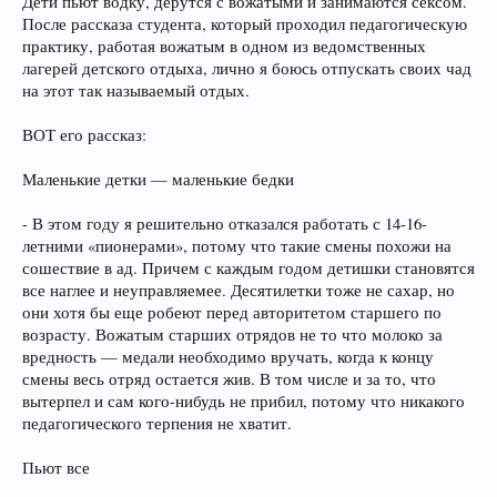
Дети пьют водку, дерутся с вожатыми и занимаются сексом.
После рассказа студента, который проходил педагогическую
практику, работая вожатым в одном из ведомственных
лагерей детского отдыха, лично я боюсь отпускать своих чад
на этот так называемый отдых.
ВОТ его рассказ:
Маленькие детки — маленькие бедки
- В этом году я решительно отказался работать с 14-16-
летними «пионерами», потому что такие смены похожи на
сошествие в ад. Причем с каждым годом детишки становятся
все наглее и неуправляемее. Десятилетки тоже не сахар, но
они хотя бы еще робеют перед авторитетом старшего по
возрасту. Вожатым старших отрядов не то что молоко за
вредность — медали необходимо вручать, когда к концу
смены весь отряд остается жив. В том числе и за то, что
вытерпел и сам кого-нибудь не прибил, потому что никакого
педагогического терпения не хватит.
Пьют все