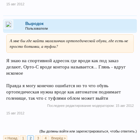
15 авг 2012
Выродок
Пользователи
А мне бы где найти магазинчик ортопедической обуви, где есть не
просто ботинки, а туфли?
Я знаю на спортивной адресок где вроди как под заказ
делают, Орто-С вроде контора называется... Глянь - вдруг
искомое
Правда я могу конечно ошибатся но то что обувь
ортопедическая нужна вроде как автоматом поднимает
голенище, так что с туфлями облом может выйти
Последнее редактирование модератором:
15 авг 2012
15 авг 2012
(Вы должны войти или зарегистрироваться, чтобы ответить.)
< Назад
1
2
3
4
Вперёд >