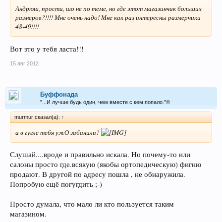
Андрюш, прости, шо не по теме, но где этот магазинчик больших
размеров?!!!! Мне очень надо! Мне как раз интересны размерчики
48-49!!!!
Вот это у тебя ласта!!!
15 авг 2012
Буффонада
"...И лучше будь один, чем вместе с кем попало."©
murmur сказал(а):
↑
а в гугле тебя ужО забанили?
Слушай....вроде и правильно искала. Но почему-то или
салоны просто где.всякую (якобы ортопедическую) фигню
продают. В другой по адресу пошла , не обнаружила.
Попробую ещё погугдить ;-)
Просто думала, что мало ли кто пользуется таким
магазином.