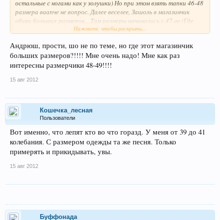
остальные с ногами как у золушки) Но при этом взять тапки 46-48
размера ваапче не вопрос. Далее веселее, Зашоль в магазинчик
обуви больших размеров... Там размеры начинались с 47-го (Где
Нажмите, чтобы раскрыть...
46???)
Андрюш, прости, шо не по теме, но где этот магазинчик
Но самое смешное что в конечном итоге... взял у одного
больших размеров?!!!! Мне очень надо! Мне как раз
производителя 44-й... У нас ваще есть хоть какие нить
параметры по размерам или каждый лепит ту цифирь которую
интересны размерчики 48-49!!!!
хочет? И как так получается что у одного производителя я
15 авг 2012
нормальную обувь подбираю 44-го, а рядом от другого
производителя я в 45-й не могу даже ногу запихнуть???)))
ЗЫ)) Если тема не по адресу, Модераторы перенесите
Кошечка_лесная
пожалуйста в соответствующий раздел))
Пользователи
Вот именно, что лепят кто во что горазд. У меня от 39 до 41
колебания. С размером одежды та же песня. Только
примерять и прикидывать, увы.
15 авг 2012
Буффонада