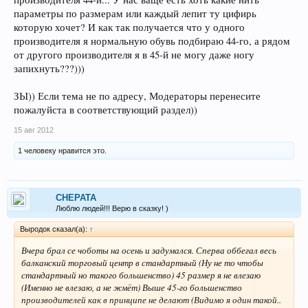
параметры по размерам или каждый лепит ту цифирь
которую хочет? И как так получается что у одного
производителя я нормальную обувь подбираю 44-го, а рядом
от другого производителя я в 45-й не могу даже ногу
запихнуть???)))
ЗЫ)) Если тема не по адресу, Модераторы перенесите
пожалуйста в соответствующий раздел))
15 авг 2012
1 человеку нравится это.
CHEPATA
Люблю людей!!! Верю в сказку! )
Выродок сказал(а):
↑
Вчера брал се чоботы на осень и задумался. Сперва оббегал весь
балканский торговый центр в стандартный (Ну не то чтобы
стандартный но такого большенство) 45 размер я не влезаю
(Именно не влезаю, а не жмёт) Выше 45-го большенство
производителей как в принципе не делают (Видимо я один такой..