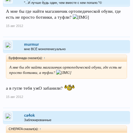
"...И лучше будь один, чем вместе с кем попало."©
А мне бы где найти магазинчик ортопедической обуви, где
есть не просто ботинки, а туфли?
15 авг 2012
murmur
мне ВСЁ монопенисуально
Буффонада сказал(а):
↑
А мне бы где найти магазинчик ортопедической обуви, где есть не
просто ботинки, а туфли?
а в гугле тебя ужО забанили?
15 авг 2012
ca4ok
Заблокированные
CHEPATA сказал(а):
↑