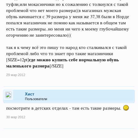
туфли,или мокасинчики но к сожалению с толкнулся с такой
проблемой что нет моего размера((в магазинах мужская
обувь начинается с 39 размера у меня же 37,38 были в Норде
попался магазинчик не помню как называется в общем там
есть такие размеры..но меня ни чего к моему глубочайшему
огорчению не заинтересовало(((
так я к чему всё это пишу то народ кто сталкивался с такой
проблемой либо что то знает про такие магазинчики
где можно купить себе нормальную обувь
[SIZE=12pt]
маленького размера
[/SIZE]
29 мар 2012
Хист
Пользователи
посмотрите в детских отделах - там есть такие размеры.
30 мар 2012