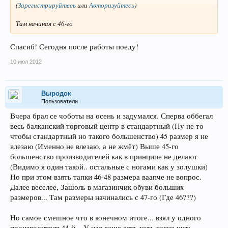
(
Зарегистрируйтесь
или
Авторизуйтесь
)
Там начиная с 46-го
Спасиб! Сегодня после работы поеду!
10 июл 2012
Выродок
Пользователи
Вчера брал се чоботы на осень и задумался. Сперва оббегал
весь балканский торговый центр в стандартный (Ну не то
чтобы стандартный но такого большенство) 45 размер я не
влезаю (Именно не влезаю, а не жмёт) Выше 45-го
большенство производителей как в принципе не делают
(Видимо я один такой.. остальные с ногами как у золушки)
Но при этом взять тапки 46-48 размера ваапче не вопрос.
Далее веселее, Зашоль в магазинчик обуви больших
размеров... Там размеры начинались с 47-го (Где 46???)
Но самое смешное что в конечном итоге... взял у одного
производителя 44-й... У нас ваще есть хоть какие нить