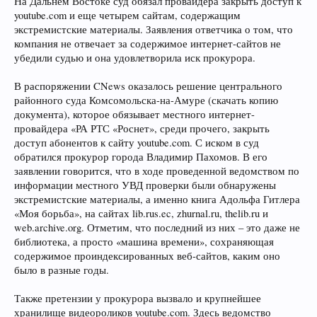
На Дальнем Востоке суд обязал провайдера закрыть доступ к
youtube.com и еще четырем сайтам, содержащим
экстремистские материалы. Заявления ответчика о том, что
компания не отвечает за содержимое интернет-сайтов не
убедили судью и она удовлетворила иск прокурора.
В распоряжении CNews оказалось решение центрального
районного суда Комсомольска-на-Амуре (скачать копию
документа), которое обязывает местного интернет-
провайдера «РА РТС «Роснет», среди прочего, закрыть
доступ абонентов к сайту youtube.com. С иском в суд
обратился прокурор города Владимир Пахомов. В его
заявлении говорится, что в ходе проведенной ведомством по
информации местного УВД проверки были обнаружены
экстремистские материалы, а именно книга Адольфа Гитлера
«Моя борьба», на сайтах lib.rus.ec, zhurnal.ru, thelib.ru и
web.archive.org. Отметим, что последний из них – это даже не
библиотека, а просто «машина времени», сохраняющая
содержимое проиндексированных веб-сайтов, каким оно
было в разные годы.
Также претензии у прокурора вызвало и крупнейшее
хранилище видеороликов youtube.com. Здесь ведомство