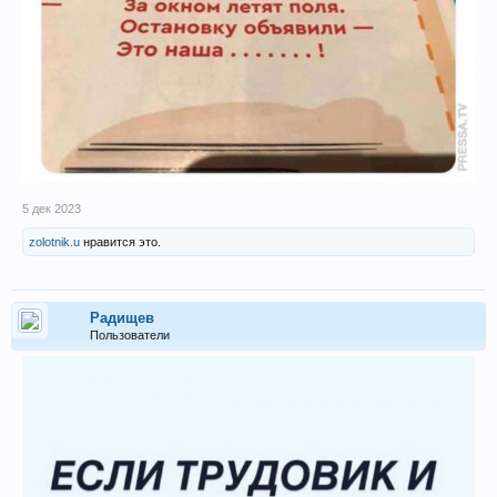
5 дек 2023
zolotnik.u
нравится это.
Радищев
Пользователи