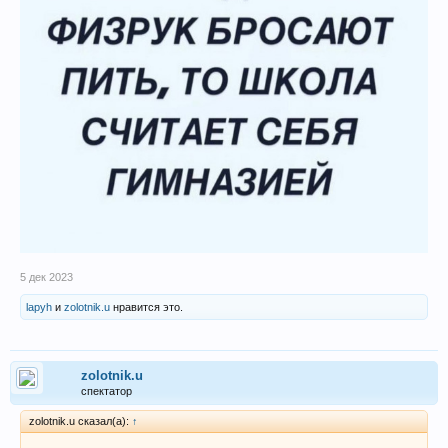
5 дек 2023
lapyh
и
zolotnik.u
нравится это.
zolotnik.u
спектатор
zolotnik.u сказал(а):
↑