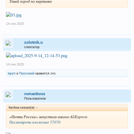
Узнай город по картинке
14 сен 2025
zolotnik.u
спектатор
14 сен 2025
lapyh
и
Прохожий
нравится это.
romanboss
Пользователи
Катёна сказал(а):
↑
«Почта России» запустила аналог AliExpress
Посмотреть вложение 57070