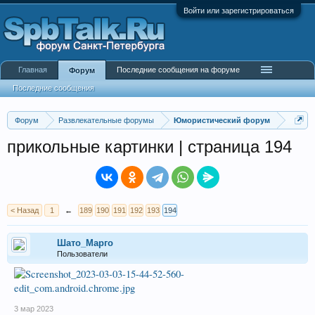
Войти или зарегистрироваться
Главная
Последние сообщения на форуме
Форум
Последние сообщения
Форум
Развлекательные форумы
Юмористический форум
прикольные картинки | страница 194
< Назад
1
←
189
190
191
192
193
194
Шато_Марго
Пользователи
3 мар 2023