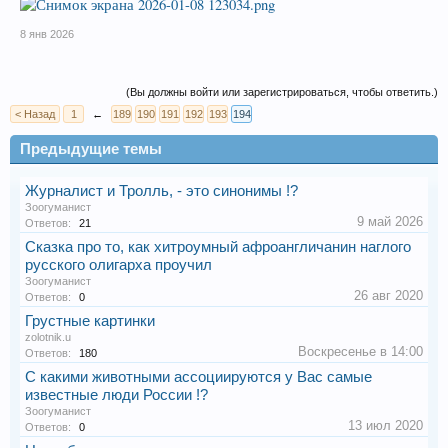
8 янв 2026
(Вы должны войти или зарегистрироваться, чтобы ответить.)
< Назад
1
←
189
190
191
192
193
194
Предыдущие темы
Журналист и Тролль, - это синонимы !?
Зоогуманист
9 май 2026
Ответов:
21
Сказка про то, как хитроумный афроангличанин наглого
русского олигарха проучил
Зоогуманист
26 авг 2020
Ответов:
0
Грустные картинки
zolotnik.u
Воскресенье в 14:00
Ответов:
180
С какими животными ассоциируются у Вас самые
известные люди России !?
Зоогуманист
13 июл 2020
Ответов:
0