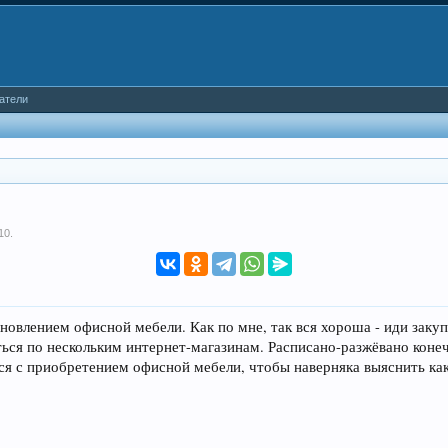
атели
10
.
овлением офисной мебели. Как по мне, так вся хороша - иди закупай
ься по нескольким интернет-магазинам. Расписано-разжёвано конеч
лся с приобретением офисной мебели, чтобы наверняка выяснить ка