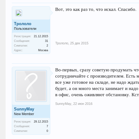
Вот, это как раз то, что искал. Спасибо.
Трололо
Пользователи
Регистрация:
21.12.2015
Сообщения:
31
Трололо
,
25 дек 2015
Симпатии:
2
Адрес:
Москва
Во-первых, сразу советую продумать что
сотрудничайте с производителем. Есть м
все уже готовое на складе, не надо ждат
будет, а он много места занимает и над
в офис, очень оживляют обстановку. Кст
SunnyMay
,
22 июн 2016
SunnyMay
New Member
Регистрация:
29.12.2015
Сообщения:
7
Симпатии:
0