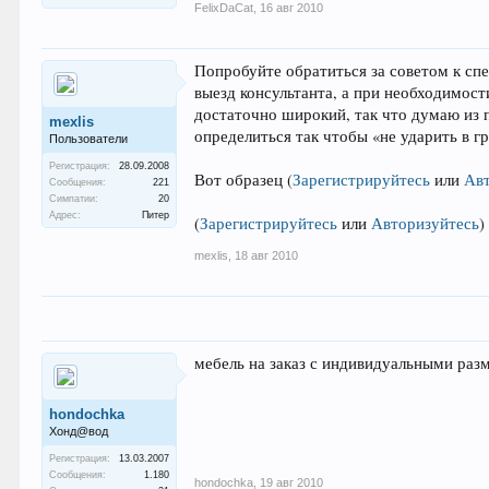
FelixDaCat
,
16 авг 2010
Попробуйте обратиться за советом к сп
выезд консультанта, а при необходимос
достаточно широкий, так что думаю из 
mexlis
определиться так чтобы «не ударить в г
Пользователи
Регистрация:
28.09.2008
Вот образец
(
Зарегистрируйтесь
или
Ав
Сообщения:
221
Симпатии:
20
Адрес:
Питер
(
Зарегистрируйтесь
или
Авторизуйтесь
)
mexlis
,
18 авг 2010
мебель на заказ с индивидуальными разм
hondochka
Хонд@вод
Регистрация:
13.03.2007
Сообщения:
1.180
hondochka
,
19 авг 2010