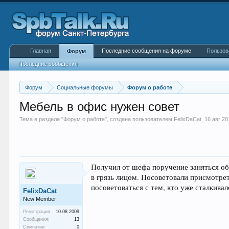
Главная
Последние сообщения на форуме
Пользов
Форум
Последние сообщения
Форум
Социальные форумы
Форум о работе
Мебель в офис нужен совет
Тема в разделе "
Форум о работе
", создана пользователем
FelixDaCat
,
16 авг 20
Получил от шефа поручение заняться обн
в грязь лицом. Посоветовали присмотрет
посоветоваться с тем, кто уже сталкива
FelixDaCat
New Member
Регистрация:
10.08.2009
Сообщения:
13
Симпатии:
0