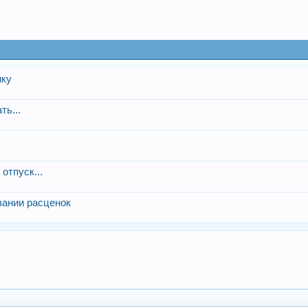
ику
ть...
отпуск...
вании расценок