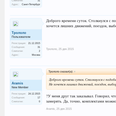
Симпатии:
31
Адрес:
Санкт-Петербург
Доброго времени суток. Столкнулся с п
хочется лишних движений, поездок, выб
Трололо
Пользователи
Регистрация:
21.12.2015
Сообщения:
31
Трололо
,
25 дек 2015
Симпатии:
2
Адрес:
Москва
Трололо сказал(а):
↑
Доброго времени суток. Столкнулся с подоб
Aramis
Не хочется лишних движений, поездок, выбо
New Member
Регистрация:
24.12.2015
?У меня друг так заказывал. Говорил, чт
Сообщения:
17
замерять. Да, точно, комплектами можно
Симпатии:
0
Aramis
,
25 дек 2015