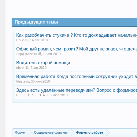
Предыдущие темы
Как разоблачить стукача ? Кто то докладывает начальн
CoBa75
,
14 авг 2010
Офисный роман, чем грозит? Мой друг не знает, что дела
Лорд Железный
,
12 авг 2010
Водитель скорой помощи
nbveh11
,
2 авг 2010
Временная работа Когда постоянный сотрудник уходит в 
Gustavo
,
30 июл 2010
Здесь есть удалённые переводчики? Вопрос о формиро
C_E_L_E_S_T_I_A_L
,
2 июл 2010
Форум
Социальные форумы
Форум о работе