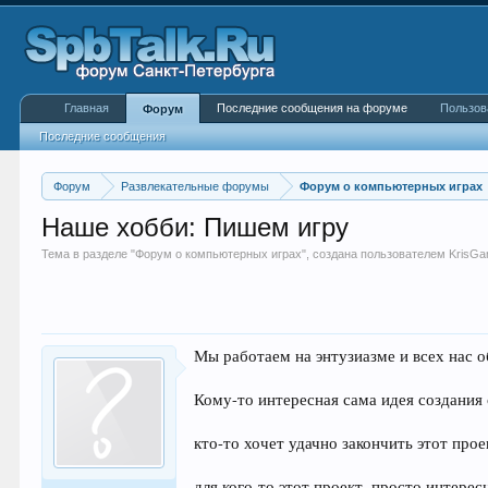
Главная
Последние сообщения на форуме
Пользов
Форум
Последние сообщения
Форум
Развлекательные форумы
Форум о компьютерных играх
Наше хобби: Пишем игру
Тема в разделе "
Форум о компьютерных играх
", создана пользователем
KrisG
Мы работаем на энтузиазме и всех нас о
Кому-то интересная сама идея создания 
кто-то хочет удачно закончить этот прое
для кого-то этот проект, просто интерес