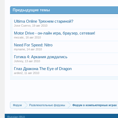
Предыдущие темы
Ultima Online Тряхнем стариной?
Jose Cuervo
,
19 авг 2010
Motor Drive - он-лайн игра, браузер, сетевая!
mezatic
,
16 авг 2010
Need For Speed: Nitro
myname
,
14 авг 2010
Готика 4: Аркания дождались
Johnny
,
13 авг 2010
Глаз Дракона The Eye of Dragon
ardist2
,
11 авг 2010
Форум
Развлекательные форумы
Форум о компьютерных играх
Russian (RU)