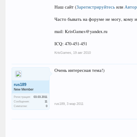
Наш сайт
(
Зарегистрируйтесь
или
Автор
Часто бывать на форуме не могу, кому и
mail: KrisGames@yandex.ru
ICQ: 470-451-451
KrisGames
,
19 авг 2010
Очень интересная тема!)
rus189
New Member
Регистрация:
03.03.2011
Сообщения:
11
rus189
,
3 мар 2011
Симпатии:
0