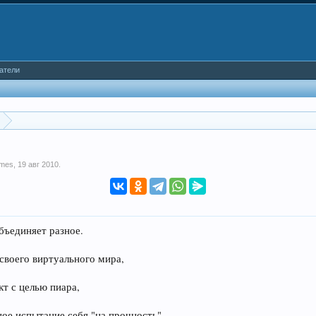
атели
ames
,
19 авг 2010
.
бъединяет разное.
своего виртуального мира,
кт с целью пиара,
ное испытание себя "на прочность",