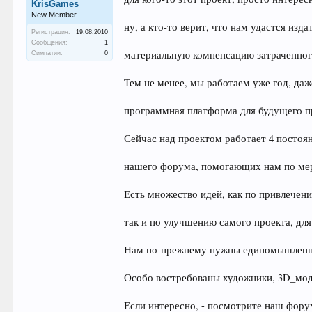
KrisGames
New Member
ну, а кто-то верит, что нам удастся изд
Регистрация:
19.08.2010
Сообщения:
1
материальную компенсацию затраченного
Симпатии:
0
Тем не менее, мы работаем уже год, даж
программная платформа для будущего про
Сейчас над проектом работает 4 постоян
нашего форума, помогающих нам по мер
Есть множество идей, как по привлечен
так и по улучшению самого проекта, дл
Нам по-прежнему нужны единомышленни
Особо востребованы художники, 3D_моде
Если интересно, - посмотрите наш форум