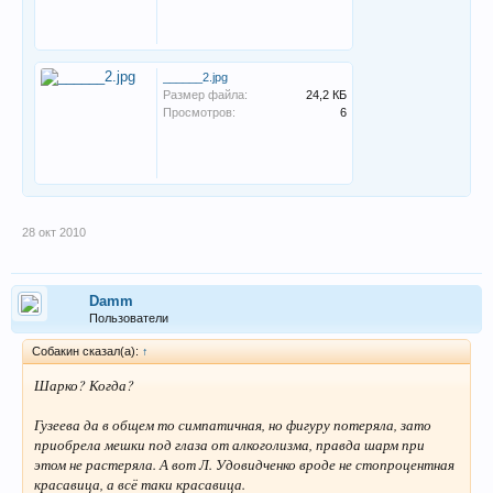
______2.jpg
Размер файла:
24,2 КБ
Просмотров:
6
28 окт 2010
Damm
Пользователи
Собакин сказал(а):
↑
Шарко? Когда?
Гузеева да в общем то симпатичная, но фигуру потеряла, зато
приобрела мешки под глаза от алкоголизма, правда шарм при
этом не растеряла. А вот Л. Удовидченко вроде не стопроцентная
красавица, а всё таки красавица.