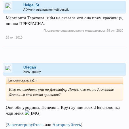
Helga_St
А Хули - ива над ночной рекой.
Маргарита Терехова, я бы не сказала что она прям красавица,
но она ПРЕКРАСНА.
Последнее редактирование модератором:
28 окт 2010
28 окт 2010
Olegan
Хочу Iguanу
Lancom сказал(а):
↑
Кто то сходит с ума по Дженифер Лопез, кто то по Анжелине
Джоли...а кто самая красивая?
Они обе уродины, Пенелопа Круз лучше всех ,Пенелопочка
жди меня
(
Зарегистрируйтесь
или
Авторизуйтесь
)