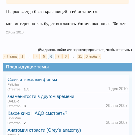
Шарко всегда была красавицей и ей останется.
мне интересно как будет выглядить Удоиченко после 70и лет
28 окт 2010
(Вы должны войти или зарегистрироваться, чтобы ответить.)
< Назад
1
←
4
5
6
7
8
→
21
Вперёд >
Предыдущие темы
Самый тяжёлый фильм
Felicitas
1 дек 2010
Ответов:
183
знаменитости в другом времени
DAEDR
29 апр 2007
Ответов:
0
Какое кино НАДО смотреть?
SherMan
30 апр 2007
Ответов:
2
Анатомия страсти (Grey's anatomy)
zmeuka