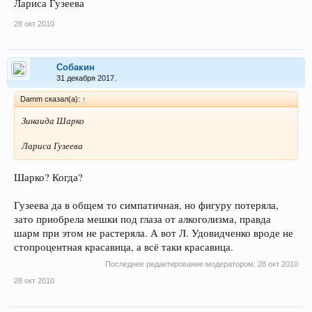
Лариса Гузеева
28 окт 2010
Собакин
31 декабря 2017.
Damm сказал(а):
↑
Зинаида Шарко
Лариса Гузеева
Шарко? Когда?
Гузеева да в общем то симпатичная, но фигуру потеряла,
зато приобрела мешки под глаза от алкоголизма, правда
шарм при этом не растеряла. А вот Л. Удовидченко вроде не
стопроцентная красавица, а всё таки красавица.
Последнее редактирование модератором:
28 окт 2010
28 окт 2010