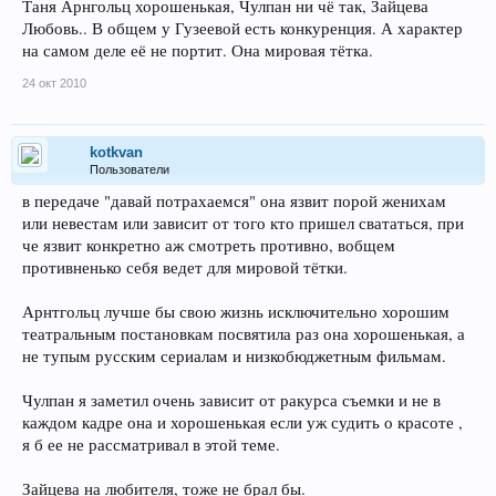
Таня Арнгольц хорошенькая, Чулпан ни чё так, Зайцева
Любовь.. В общем у Гузеевой есть конкуренция. А характер
на самом деле её не портит. Она мировая тётка.
24 окт 2010
kotkvan
Пользователи
в передаче "давай потрахаемся" она язвит порой женихам
или невестам или зависит от того кто пришел свататься, при
че язвит конкретно аж смотреть противно, вобщем
противненько себя ведет для мировой тётки.
Арнтгольц лучше бы свою жизнь исключительно хорошим
театральным постановкам посвятила раз она хорошенькая, а
не тупым русским сериалам и низкобюджетным фильмам.
Чулпан я заметил очень зависит от ракурса съемки и не в
каждом кадре она и хорошенькая если уж судить о красоте ,
я б ее не рассматривал в этой теме.
Зайцева на любителя, тоже не брал бы.