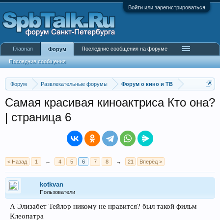
Войти или зарегистрироваться
Главная
Последние сообщения на форуме
Форум
Последние сообщения
Форум
Развлекательные форумы
Форум о кино и ТВ
Самая красивая киноактриса Кто она?
| страница 6
< Назад
1
←
4
5
6
7
8
→
21
Вперёд >
kotkvan
Пользователи
А Элизабет Тейлор никому не нравится? был такой фильм
Клеопатра