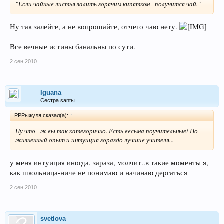
"Если чайные листья залить горячим кипятком - получится чай."
Ну так залейте, а не вопрошайте, отчего чаю нету.
Все вечные истины банальны по сути.
2 сен 2010
Iguana
Сестра santы.
РРРыжуля сказал(а):
↑
Ну что - ж вы так категорично. Есть весьма поучительные! Но
жизненный опыт и интуиция гораздо лучшие учителя...
у меня интуиция иногда, зараза, молчит..в такие моменты я,
как школьница-ниче не понимаю и начинаю дергаться
2 сен 2010
svetlova