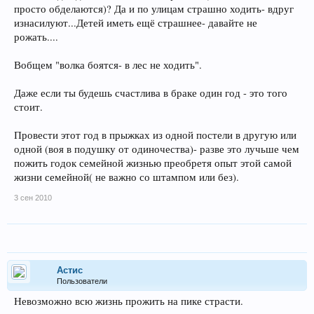
просто обделаются)? Да и по улицам страшно ходить- вдруг
изнасилуют...Детей иметь ещё страшнее- давайте не
рожать....
Вобщем "волка боятся- в лес не ходить".
Даже если ты будешь счастлива в браке один год - это того
стоит.
Провести этот год в прыжках из одной постели в другую или
одной (воя в подушку от одиночества)- разве это лучьше чем
пожить годок семейной жизнью преобретя опыт этой самой
жизни семейной( не важно со штампом или без).
3 сен 2010
Астис
Пользователи
Невозможно всю жизнь прожить на пике страсти.