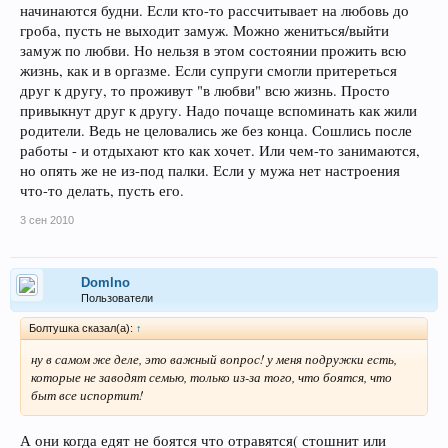
начинаются будни. Если кто-то рассчитывает на любовь до
гроба, пусть не выходит замуж. Можно жениться/выйти
замуж по любви. Но нельзя в этом состоянии прожить всю
жизнь, как и в оргазме. Если супруги смогли притереться
друг к другу, то проживут "в любви" всю жизнь. Просто
привыкнут друг к другу. Надо почаще вспоминать как жили
родители. Ведь не целовались же без конца. Сошлись после
работы - и отдыхают кто как хочет. Или чем-то занимаются,
но опять же не из-под палки. Если у мужа нет настроения
что-то делать, пусть его.
3 сен 2010
Domlno
Пользователи
Болтушка сказал(а):
↑
ну в самом же деле, это важный вопрос! у меня подружки есть,
которые не заводят семью, только из-за того, что боятся, что
быт все испортит!
А они когда едят не боятся что отравятся( стошнит или