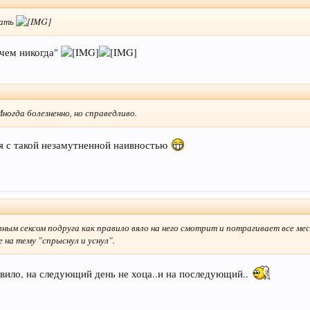
ивык с друзьями ходить в баню
тать
 чем никогда"
огда болезненно, но справедливо.
ы как хочешь, но всю неделю с 20.00 до 24.00 я привыкла заниматься сексом
ся с такой незамутненной наивностью
вным сексом подруга как правило вяло на него смотрит и потрагивает все ме
е на тему "спрыснул и уснул".
равило, на следующий день не хоца..и на последующий..