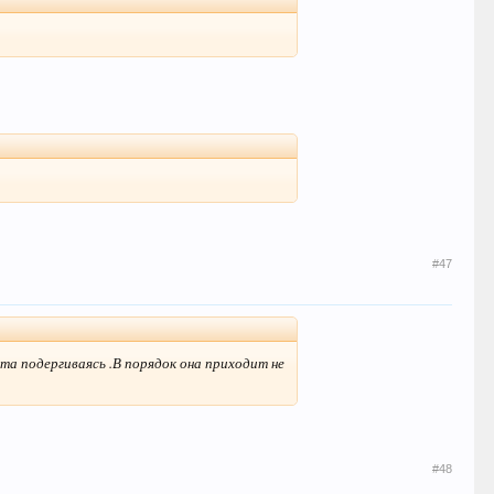
#47
ста подергиваясь .В порядок она приходит не
#48