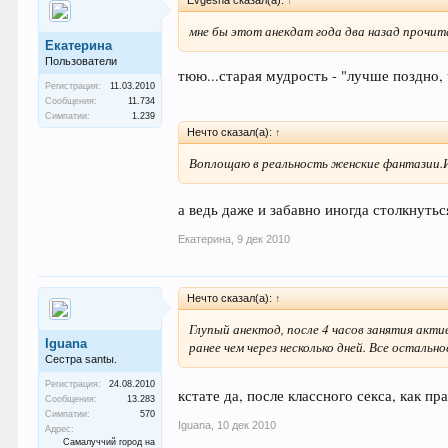
М: Ты как хочешь, но в четверг вечером я пр
мне бы этот анекдат года два назад прочи
Екатерина
Ж: Конечно милый!
Пользователи
тюю...старая мудрость - "лучше поздно,
Регистрация:
11.03.2010
М: Ты как хочешь, но в пятницу я ...и т.п.
Сообщения:
11.734
Симпатии:
1.239
На что жена, улыбнувшись, отвечает:
Нечто сказал(а):
↑
Воплощаю в реальность женские фантазии.Ин
Без проблем, у меня только одна привычка. Т
а ведь даже и забавно иногда столкнуть
Екатерина
,
9 дек 2010
Нечто сказал(а):
↑
Глупый анектод, после 4 часов занятия акти
Iguana
ранее чем через несколько дней. Все остально
Сестра santы.
Регистрация:
24.08.2010
кстате да, после классного секса, как п
Сообщения:
13.283
Симпатии:
570
Iguana
,
10 дек 2010
Адрес:
Самалуччий город на