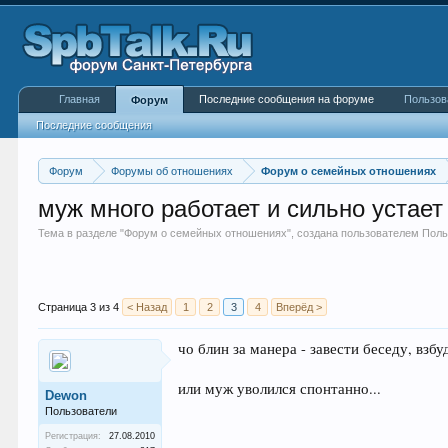
Главная
Последние сообщения на форуме
Пользов
Форум
Последние сообщения
Форум
Форумы об отношениях
Форум о семейных отношениях
муж много работает и сильно устает 
Тема в разделе "
Форум о семейных отношениях
", создана пользователем
Поль
Страница 3 из 4
< Назад
1
2
3
4
Вперёд >
чо блин за манера - завести беседу, взб
или муж уволился спонтанно...
Dewon
Пользователи
Регистрация:
27.08.2010