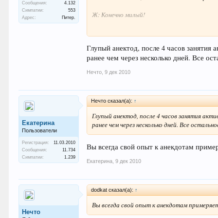
Сообщения:
4.132
Симпатии:
553
Ж: Конечно милый!
Адрес:
Питер.
М: Ты как хочешь, но во вторник вечером я п
Глупый анектод, после 4 часов занятия 
Ж: Конечно милый!
ранее чем через несколько дней. Все ост
М: Ты как хочешь, но по средам я привык ез
Нечто
,
9 дек 2010
Ж: Конечно милый!
М: Ты как хочешь, но в четверг вечером я пр
Нечто сказал(а):
↑
Глупый анектод, после 4 часов занятия акти
Ж: Конечно милый!
Екатерина
ранее чем через несколько дней. Все остально
Пользователи
М: Ты как хочешь, но в пятницу я ...и т.п.
Регистрация:
11.03.2010
Вы всегда свой опыт к анекдотам приме
Сообщения:
11.734
На что жена, улыбнувшись, отвечает:
Симпатии:
1.239
Екатерина
,
9 дек 2010
Без проблем, у меня только одна привычка. Т
dodkat сказал(а):
↑
Вы всегда свой опыт к анекдотам примеряе
Нечто