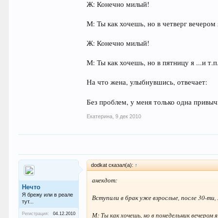
Ж: Конечно милый!
М: Ты как хочешь, но в четверг вечером
Ж: Конечно милый!
М: Ты как хочешь, но в пятницу я ...и т.п
На что жена, улыбнувшись, отвечает:
Без проблем, у меня только одна привыч
Екатерина
,
9 дек 2010
dodkat сказал(а):
↑
анекдот:
Нечто
Я брежу или в реале
Вступили в брак уже взрослые, после 30-ти
тут...
М: Ты как хочешь, но в понедельник вечером
Регистрация:
04.12.2010