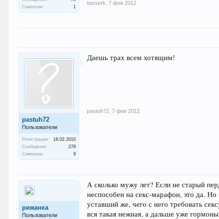
berserk
,
7 фев 2012
Симпатии:
1
Даешь трах всем хотящим!
pastuh72
,
7 фев 2012
pastuh72
Пользователи
Регистрация:
18.02.2010
Сообщения:
279
Симпатии:
9
А сколько мужу лет? Если не старый пер
неспособен на секс-марафон, это да. Но
уставший же, чего с него требовать секс
рижанка
вся такая нежная, а дальше уже гормоны 
Пользователи