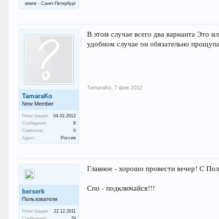
земле - Санкт-Петербург
В этом случае всего два варианта Это и
удобном случае он обязательно прощупа
TamaraKo
,
7 фев 2012
TamaraKo
New Member
Регистрация:
04.02.2012
Сообщения:
8
Симпатии:
0
Адрес:
Россия
Главное - хорошо провести вечер! С Пол
Спо - подключайся!!!
berserk
Пользователи
Регистрация:
22.12.2011
Сообщения:
79