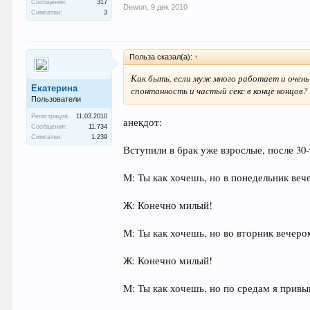
Сообщения:
317
Dewon
,
9 дек 2010
Симпатии:
3
Польза сказал(а):
↑
Как быть, если муж много работает и очень
Екатерина
спонтанность и частый секс в конце концов? Я
Пользователи
Регистрация:
11.03.2010
анекдот:
Сообщения:
11.734
Симпатии:
1.239
Вступили в брак уже взрослые, после 30
М: Ты как хочешь, но в понедельник веч
Ж: Конечно милый!
М: Ты как хочешь, но во вторник вечеро
Ж: Конечно милый!
М: Ты как хочешь, но по средам я привы