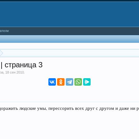
атели
| страница 3
за
,
18 сен 2010
.
удоражить людские умы, перессорить всех друг с другом и даже ни р