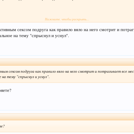
Нажмите, чтобы раскрыть...
ривык с друзьями ходить на хоккей
активным сексом подруга как правило вяло на него смотрит и потраг
альное на тему "спрыснул и уснул".
дить на рыбалку
ивык с друзьями ходить в баню
вным сексом подруга как правило вяло на него смотрит и потрагивает все ме
е на тему "спрыснул и уснул".
ряете?
ы как хочешь, но всю неделю с 20.00 до 24.00 я привыкла заниматься сексом
те?