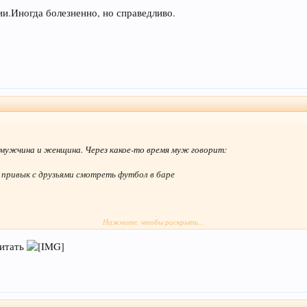
и.Иногда болезненно, но справедливо.
, мужчина и женщина. Через какое-то время муж говорит:
 я привык с друзьями смотреть футбол в баре
Нажмите, чтобы раскрыть...
ривык с друзьями ходить на хоккей
читать
дить на рыбалку