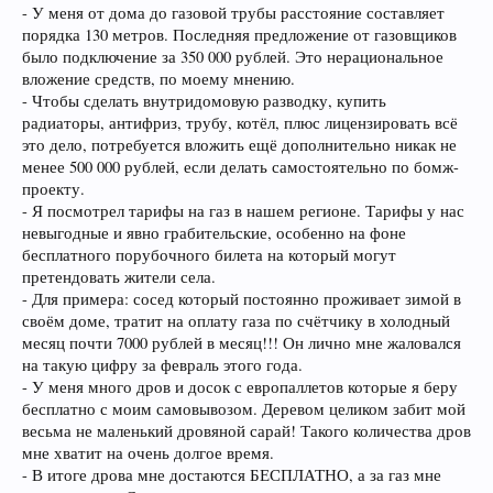
- У меня от дома до газовой трубы расстояние составляет
порядка 130 метров. Последняя предложение от газовщиков
было подключение за 350 000 рублей. Это нерациональное
вложение средств, по моему мнению.
- Чтобы сделать внутридомовую разводку, купить
радиаторы, антифриз, трубу, котёл, плюс лицензировать всё
это дело, потребуется вложить ещё дополнительно никак не
менее 500 000 рублей, если делать самостоятельно по бомж-
проекту.
- Я посмотрел тарифы на газ в нашем регионе. Тарифы у нас
невыгодные и явно грабительские, особенно на фоне
бесплатного порубочного билета на который могут
претендовать жители села.
- Для примера: сосед который постоянно проживает зимой в
своём доме, тратит на оплату газа по счётчику в холодный
месяц почти 7000 рублей в месяц!!! Он лично мне жаловался
на такую цифру за февраль этого года.
- У меня много дров и досок с европаллетов которые я беру
бесплатно с моим самовывозом. Деревом целиком забит мой
весьма не маленький дровяной сарай! Такого количества дров
мне хватит на очень долгое время.
- В итоге дрова мне достаются БЕСПЛАТНО, а за газ мне