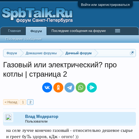
Войти или зарегистрироваться
Главная
Последние сообщения на форуме
Форум
Последние сообщения
Форум
Домашние форумы
Дачный форум
Газовый или электрический? про
котлы | страница 2
< Назад
1
2
Влад Модератор
Пользователи
на селе лучче конечно газовый - относительно дешевое сырье
и греет буТь здоров, кДж - огого! ))