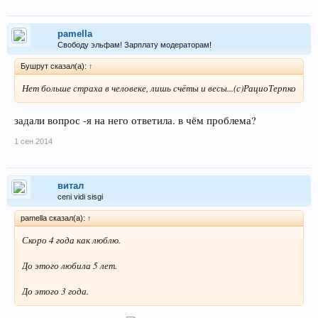
pamella
Свободу эльфам! Зарплату модераторам!
Бушрут сказал(а):
↑
Нет больше страха в человеке, лишь счёты и весы...
(с)РациоТерпко
задали вопрос -я на него ответила. в чём проблема?
1 сен 2014
витал
ceni vidi sisgi
pamella сказал(а):
↑
Скоро 4 года как люблю.
До этого любила 5 лет.
До этого 3 года.