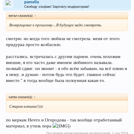
pamella
Свободу эльфам! Зарплату модераторам!
витал сказал(а):
↑
Возвращение к прошлому-...В будущее надо смотреть.
смотрю. но когда того любила не смотрела. меня от этого
придурка просто колбасило.
расстались. встречалась с другим парнем. очень похожим
внешне, я его часто даже именем любимого называла.
полный сдвиг. он звонит - я обо всём забываю, на всё плюю и
к нему. и думаю - потом будь что будет. главное сейчас
вместе." я тогда вообще была полоумная какая-то.
santa сказал(а):
↑
Старая клюшка!))))
по меркам Нечто и Огородова - так вообще отработанный
материал, в утиль пора
)
Последнее редактирование модератором:
1 сен 2014