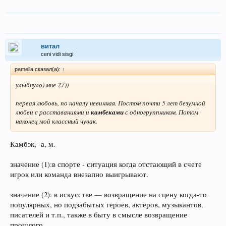
витал
ceni vidi sisgi
pamella сказал(а):
↑
улыбнуло) мне 27))
первая любовь, по началу невинная. Постом почти 5 лет безумной
любви с расставаниями и
камбеками
с одногруппником. Потом
наконец мой классный чувак.
Камбэк, -а, м.
значение (1):в спорте - ситуация когда отстающий в счете
игрок или команда внезапно выигрывают.
значение (2): в искусстве — возвращение на сцену когда-то
популярных, но подзабытых героев, актеров, музыкантов,
писателей и т.п., также в быту в смысле возвращение
прошлого.