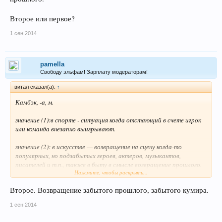
Второе или первое?
1 сен 2014
pamella
Свободу эльфам! Зарплату модераторам!
витал сказал(а):
↑
Камбэк, -а, м.
значение (1):в спорте - ситуация когда отстающий в счете игрок
или команда внезапно выигрывают.
значение (2): в искусстве — возвращение на сцену когда-то
популярных, но подзабытых героев, актеров, музыкантов,
писателей и т.п., также в быту в смысле возвращение прошлого.
Нажмите, чтобы раскрыть...
Второе или первое?
Второе. Возвращение забытого прошлого, забытого кумира.
1 сен 2014