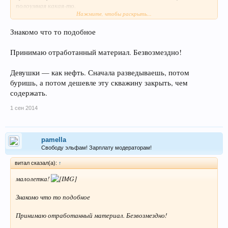
полоумная какая-то.
Нажмите, чтобы раскрыть...
по меркам Нечто и Огородова - так вообще отработанный
Знакомо что то подобное
материал, в утиль пора
)
Принимаю отработанный материал. Безвозмездно!
Девушки — как нефть. Сначала разведываешь, потом
буришь, а потом дешевле эту скважину закрыть, чем
содержать.
1 сен 2014
pamella
Свободу эльфам! Зарплату модераторам!
витал сказал(а):
↑
малолетка!
Знакомо что то подобное
Принимаю отработанный материал. Безвозмездно!