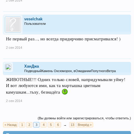
2 сен 2014
veselchak
Пользователи
Не первый раз..., но всегда придирчиво присматривался! )
2 сен 2014
ХанДжа
ПодводныйКамень Оксюморон, вОжиданииПопутногоВетра
ЖИВОТНЫЕ!!! Одних только словей, напридумывали уйму!
И вот любуются ими, как та мартышка цветным
камушкам...тьху, безнадёга
2 сен 2014
(Вы должны войти или зарегистрироваться, чтобы ответить.)
< Назад
1
2
3
4
5
6
→
13
Вперёд >