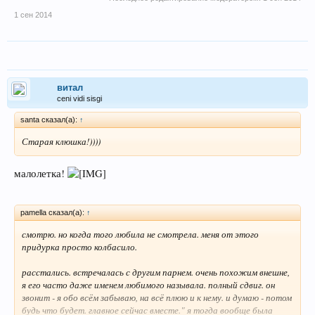
1 сен 2014
витал
ceni vidi sisgi
santa сказал(а):
↑
Старая клюшка!))))
малолетка!
pamella сказал(а):
↑
смотрю. но когда того любила не смотрела. меня от этого
придурка просто колбасило.
расстались. встречалась с другим парнем. очень похожим внешне,
я его часто даже именем любимого называла. полный сдвиг. он
звонит - я обо всём забываю, на всё плюю и к нему. и думаю - потом
будь что будет. главное сейчас вместе." я тогда вообще была