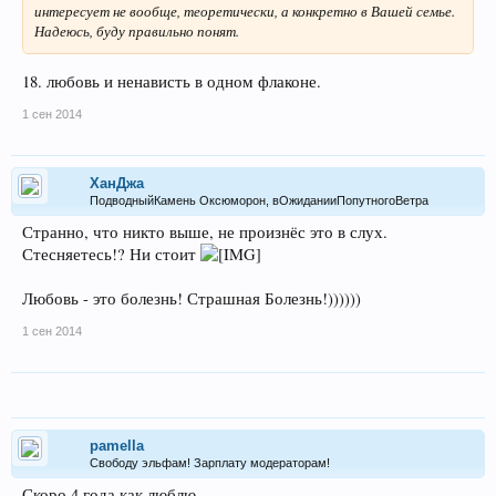
интересует не вообще, теоретически, а конкретно в Вашей семье.
Надеюсь, буду правильно понят.
18. любовь и ненависть в одном флаконе.
1 сен 2014
ХанДжа
ПодводныйКамень Оксюморон, вОжиданииПопутногоВетра
Странно, что никто выше, не произнёс это в слух.
Стесняетесь!? Ни стоит
Любовь - это болезнь! Страшная Болезнь!))))))
1 сен 2014
pamella
Свободу эльфам! Зарплату модераторам!
Скоро 4 года как люблю.