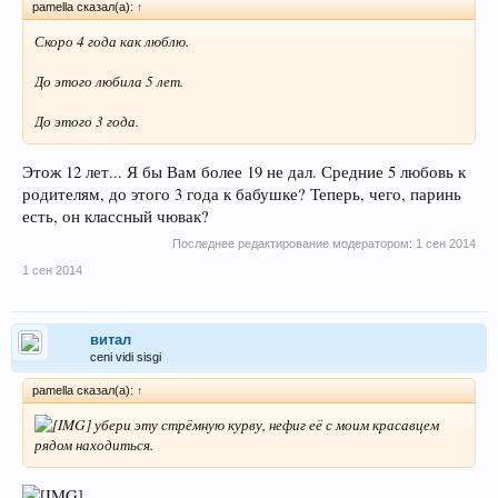
pamella сказал(а):
↑
Скоро 4 года как люблю.
До этого любила 5 лет.
До этого 3 года.
Этож 12 лет... Я бы Вам более 19 не дал. Средние 5 любовь к
родителям, до этого 3 года к бабушке? Теперь, чего, паринь
есть, он классный чювак?
Последнее редактирование модератором:
1 сен 2014
1 сен 2014
витал
ceni vidi sisgi
pamella сказал(а):
↑
убери эту стрёмную курву, нефиг её с моим красавцем
рядом находиться.