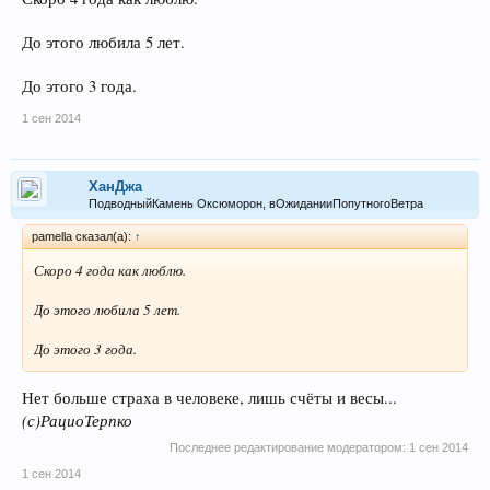
До этого любила 5 лет.
До этого 3 года.
1 сен 2014
ХанДжа
ПодводныйКамень Оксюморон, вОжиданииПопутногоВетра
pamella сказал(а):
↑
Скоро 4 года как люблю.
До этого любила 5 лет.
До этого 3 года.
Нет больше страха в человеке, лишь счёты и весы...
(с)РациоТерпко
Последнее редактирование модератором:
1 сен 2014
1 сен 2014