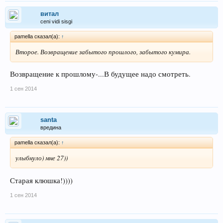
витал
ceni vidi sisgi
pamella сказал(а):
↑
Второе. Возвращение забытого прошлого, забытого кумира.
Возвращение к прошлому-...В будущее надо смотреть.
1 сен 2014
santa
вредина
pamella сказал(а):
↑
улыбнуло) мне 27))
Старая клюшка!))))
1 сен 2014