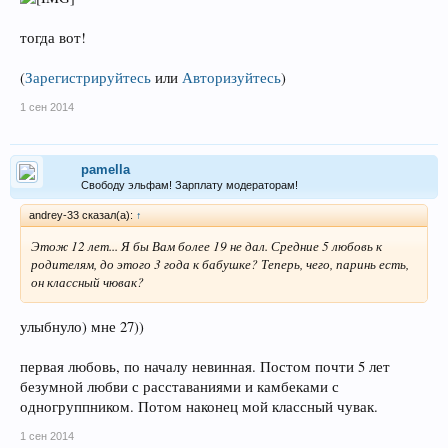
тогда вот!
(
Зарегистрируйтесь
или
Авторизуйтесь
)
1 сен 2014
pamella
Свободу эльфам! Зарплату модераторам!
andrey-33 сказал(а):
↑
Этож 12 лет... Я бы Вам более 19 не дал. Средние 5 любовь к
родителям, до этого 3 года к бабушке? Теперь, чего, паринь есть,
он классный чювак?
улыбнуло) мне 27))
первая любовь, по началу невинная. Постом почти 5 лет
безумной любви с расставаниями и камбеками с
одногруппником. Потом наконец мой классный чувак.
1 сен 2014