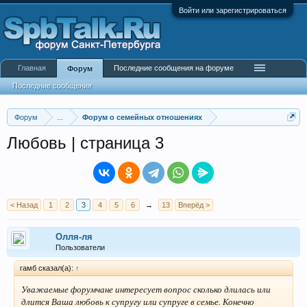
Войти или зарегистрироваться
Главная
Последние сообщения на форуме
Форум
Последние сообщения
Форум
...
Форум о семейных отношениях
Любовь | страница 3
< Назад
1
2
3
4
5
6
→
13
Вперёд >
Олля-ля
Пользователи
гамб сказал(а):
↑
Уважаемые форумчане интересует вопрос сколько длилась или
длится Ваша любовь к супругу или супруге в семье. Конечно