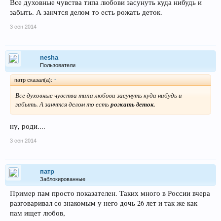
Все духовные чувства типа любови засунуть куда нибудь и
забыть. А занчтся делом то есть рожать деток.
3 сен 2014
nesha
Пользователи
патр сказал(а):
↑
Все духовные чувства типа любови засунуть куда нибудь и
забыть. А занчтся делом то есть
рожать деток
.
ну, роди....
3 сен 2014
патр
Заблокированные
Пример пам просто показателен. Таких много в России вчера
разговаривал со знакомым у него дочь 26 лет и так же как
пам ищет любов,