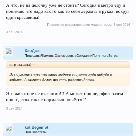
А что, не на целочку уже не стоить? Сегодня в метро еду и
понимаю что надо как то как то себя держать в руках, вокруг
одни красавицы!
Последнее редактирование модератором:
3 сен 2014
3 сен 2014
ХанДжа
ПодводныйКамень Оксюморон, вОжиданииПопутногоВетра
патр сказал(а):
↑
Все духовные чувства типа любови засунуть куда нибудь и
забыть. А занчтся делом то есть рожать деток.
Это животное не излечимо!!! А может оно педофил, зачем
оно о детях так не нормально печётся!?
3 сен 2014
kot Begemot
Пользователи