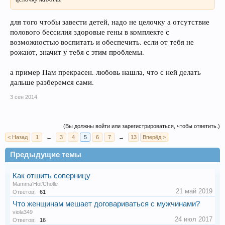
для того чтобы завести детей, надо не целочку а отсутствие
полового бессилия здоровые гены в комплекте с
возможностью воспитать и обеспечить. если от тебя не
рожают, значит у тебя с этим проблемы.
а пример Пам прекрасен. любовь нашла, что с ней делать
дальше разберемся сами.
3 сен 2014
(Вы должны войти или зарегистрироваться, чтобы ответить.)
< Назад
1
←
3
4
5
6
7
→
13
Вперёд >
Предыдущие темы
Как отшить соперницу
Mamma'Hot'Cholle
21 май 2019
Ответов:
61
Что женщинам мешает договариваться с мужчинами?
viola349
24 июл 2017
Ответов:
16