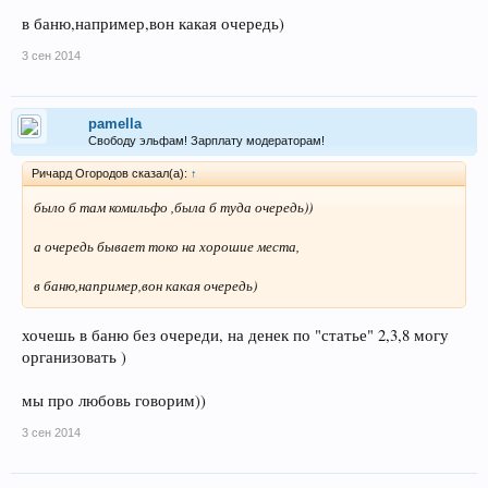
в баню,например,вон какая очередь)
3 сен 2014
pamella
Свободу эльфам! Зарплату модераторам!
Ричард Огородов сказал(а):
↑
было б там комильфо ,была б туда очередь))
а очередь бывает токо на хорошие места,
в баню,например,вон какая очередь)
хочешь в баню без очереди, на денек по "статье" 2,3,8 могу
организовать )
мы про любовь говорим))
3 сен 2014