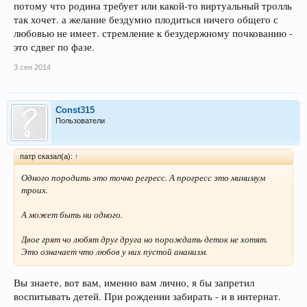
потому что родина требует или какой-то виртуальный тролль
так хочет. а желание бездумно плодиться ничего общего с
любовью не имеет. стремление к безудержному почкованию -
это сдвег по фазе.
3 сен 2014
Const315
Пользователи
патр сказал(а):
↑
Одного породить это точно регресс. А прогресс это минимум
троих.
А может быть ни одного.
Двое грят чо любят друг друга но порождать деток не хотят.
Это означает что любов у них пустой ананизм.
Вы знаете, вот вам, именно вам лично, я бы запретил
воспитывать детей. При рождении забирать - и в интернат.