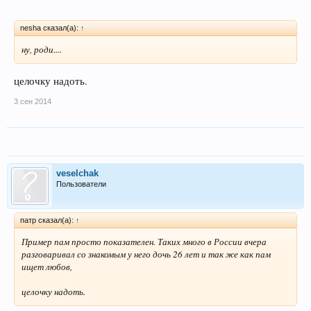
nesha сказал(а):
↑
ну, роди....
целочку надоть.
3 сен 2014
veselchak
Пользователи
патр сказал(а):
↑
Пример пам просто показателен. Таких много в России вчера
разговаривал со знакомым у него дочь 26 лет и так же как пам
ищет любов,
целочку надоть.