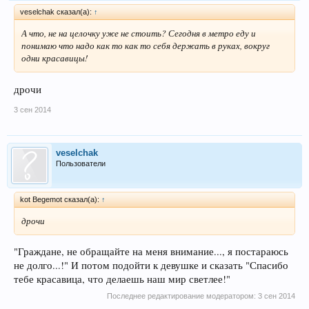
veselchak сказал(а):
↑
А что, не на целочку уже не стоить? Сегодня в метро еду и
понимаю что надо как то как то себя держать в руках, вокруг
одни красавицы!
дрочи
3 сен 2014
veselchak
Пользователи
kot Begemot сказал(а):
↑
дрочи
"Граждане, не обращайте на меня внимание..., я постараюсь
не долго...!" И потом подойти к девушке и сказать "Спасибо
тебе красавица, что делаешь наш мир светлее!"
Последнее редактирование модератором:
3 сен 2014