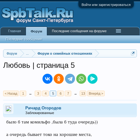
Войти или зарегистрироваться
Главная
Последние сообщения на форуме
Форум
Последние сообщения
Форум
...
Форум о семейных отношениях
Любовь | страница 5
< Назад
1
←
3
4
5
6
7
→
13
Вперёд >
Ричард Огородов
Заблокированные
было б там комильфо ,была б туда очередь))
а очередь бывает токо на хорошие места,