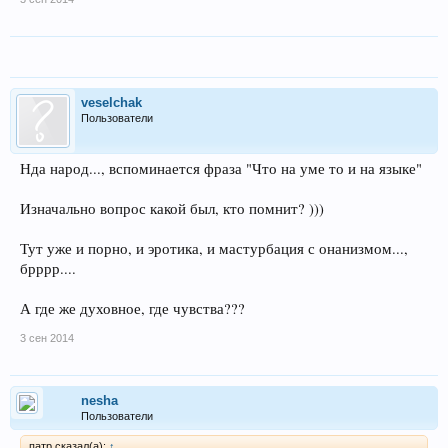
veselchak
Пользователи
Нда народ..., вспоминается фраза "Что на уме то и на языке"
Изначально вопрос какой был, кто помнит? )))
Тут уже и порно, и эротика, и мастурбация с онанизмом...,
брррр....
А где же духовное, где чувства???
3 сен 2014
nesha
Пользователи
патр сказал(а):
↑