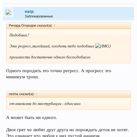
патр
Заблокированные
Ричард Огородов сказал(а):
↑
Подобных?
Это регресс,милейший, плодить тебе подобных
произвести достаточно одного бесподобного
Одного породить это точно регресс. А прогресс это
минимум троих.
nesha сказал(а):
↑
от ананизма до мастурбации - один шаг.
А может быть ни одного.
Двое грят чо любят друг друга но порождать деток не хотят.
Это означает что любов у них пустой ананизм.