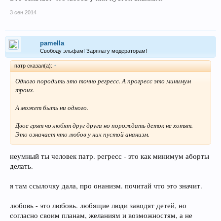
3 сен 2014
pamella
Свободу эльфам! Зарплату модераторам!
патр сказал(а):
↑
Одного породить это точно регресс. А прогресс это минимум
троих.
А может быть ни одного.
Двое грят чо любят друг друга но порождать деток не хотят.
Это означает что любов у них пустой ананизм.
неумный ты человек патр. регресс - это как минимум аборты
делать.
я там ссылочку дала, про онанизм. почитай что это значит.
любовь - это любовь. любящие люди заводят детей, но
согласно своим планам, желаниям и возможностям, а не