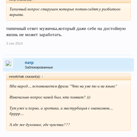
Типичный вопрос старушек которые потом сидят у разбитого
корыта.
типичный ответ мужичка,который даже себе на достойную
жизнь не может заработать.
3 сен 2014
патр
Заблокированные
veselchak сказал(а):
↑
Нда народ..., вспоминается фраза "Что на уме то и на языке"
Изначально вопрос какой был, кто помнит? )))
Тут уже и порно, и эротика, и мастурбация с онанизмом...,
брррр....
А где же духовное, где чувства???