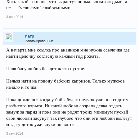
Хоть какой-то шанс, что вырастут нормальными людьми, а
не .... "челиками" слабоумными.
3 сен 2014
патр
Заблокированные
А начерта мне ссылка про анаников мне нужна ссылочка где
найти целочку согласную каждый год рожать.
Палюбасу любов без деток это пустое.
Нельзя идти на поводу бабских капризов. Только мужское
начало и точка.
Пока дождешся когда у бабы будет шелчок уже она сидит у
разбитого корыта. Никакой любови созрела девка отдать
замуж за парня и пока они не родят троих минимум пускай
свои любови засунут так глубоко что они эти любови вылезут
когда у деток уже внуки появятся.
3 сен 2014