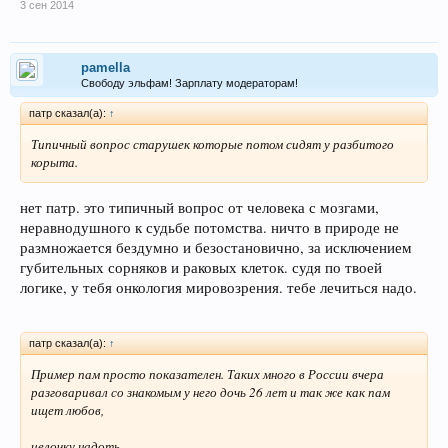
3 сен 2014
pamella
Свободу эльфам! Зарплату модераторам!
патр сказал(а):
↑
Типичный вопрос старушек которые потом сидят у разбитого
корыта.
нет патр. это типичный вопрос от человека с мозгами,
неравнодушного к судьбе потомства. ничто в природе не
размножается бездумно и безостановично, за исключением
губительных сорняков и раковых клеток. судя по твоей
логике, у тебя онкология мировозрения. тебе лечиться надо.
патр сказал(а):
↑
Пример пам просто показателен. Таких много в России вчера
разговаривал со знакомым у него дочь 26 лет и так же как пам
ищет любов,
целочку надоть.