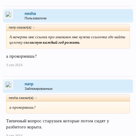
nesha
Пользователи
патр сказал(а):
↑
А начерта мне ссылка про анаников мне нужна ссылочка где найти
целочку
согласную каждый год рожать
.
а прокормишь?
3 сен 2014
патр
Заблокированные
nesha сказал(а):
↑
а прокормишь?
Типичный вопрос старушек которые потом сидят у
разбитого корыта.
3 сен 2014