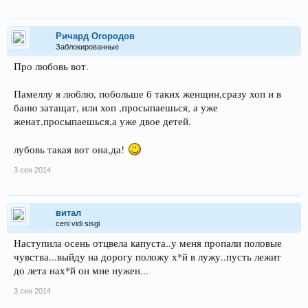
Ричард Огородов
Заблокированные
Про любовь вот.
Памеллу я люблю, побольше б таких женщин,сразу хоп и в
баню затащат, или хоп ,просыпаешься, а уже
женат,просыпаешься,а уже двое детей.
лубовь такая вот она,да!
3 сен 2014
витал
ceni vidi sisgi
Наступила осень отцвела капуста..у меня пропали половые
чувства...выйду на дорогу положу х*й в лужу..пусть лежит
до лета нах*й он мне нужен...
3 сен 2014