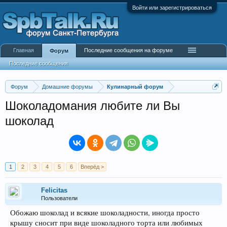
Войти или зарегистрироваться
Главная
Последние сообщения на форуме
Форум
Последние сообщения
Форум
Домашние форумы
Кулинарный форум
Шоколадомания любите ли Вы
шоколад
1
2
3
4
5
6
Вперёд >
Felicitas
Пользователи
Обожаю шоколад и всякие шоколадности, иногда просто
крышу сносит при виде шоколадного торта или любимых