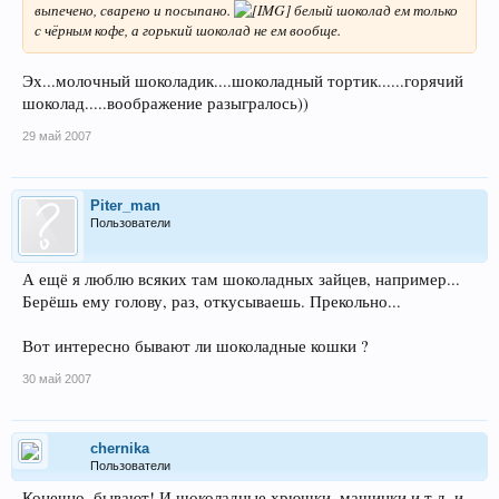
выпечено, сварено и посыпано.
белый шоколад ем только
с чёрным кофе, а горький шоколад не ем вообще.
Эх...молочный шоколадик....шоколадный тортик......горячий
шоколад.....воображение разыгралось))
29 май 2007
Piter_man
Пользователи
А ещё я люблю всяких там шоколадных зайцев, например...
Берёшь ему голову, раз, откусываешь. Прекольно...
Вот интересно бывают ли шоколадные кошки ?
30 май 2007
chernika
Пользователи
Конечно, бывают! И шоколадные хрюшки, машинки и т.д. и