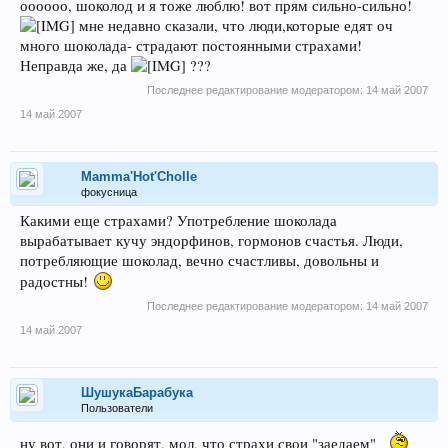
оооооо, шоколод и я тоже люблю! вот прям сильно-сильно!
мне недавно сказали, что люди,которые едят оч
много шоколада- страдают постоянными страхами!
Неправда же, да
???
Последнее редактирование модератором:
14 май 2007
14 май 2007
Mamma'Hot'Cholle
фокусница
Какими еще страхами? Употребление шоколада
вырабатывает кучу эндорфинов, гормонов счастья. Люди,
потребляющие шоколад, вечно счастливы, довольны и
радостны!
Последнее редактирование модератором:
14 май 2007
14 май 2007
ШушукаБарабука
Пользователи
ну вот, они и говорят, мол, что страхи свои "заедаем"