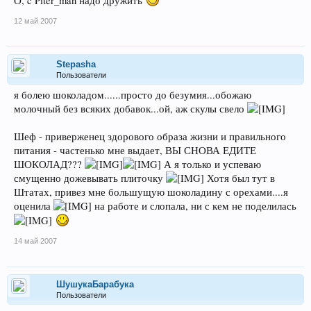
О, c Piter_man надо дружить
12 май 2007
Stepasha
Пользователи
я болею шоколадом......просто до безумия...обожаю
молочный без всяких добавок...ой, аж скулы свело
Шеф - приверженец здорового образа жизни и правильного
питания - частенько мне выдает, ВЫ СНОВА ЕДИТЕ
ШОКОЛАД???
А я только и успеваю
смущенно дожевывать плиточку
Хотя был тут в
Штатах, привез мне большущую шоколадину с орехами....я
оценила
на работе и слопала, ни с кем не поделилась
14 май 2007
ШушукаБарабука
Пользователи