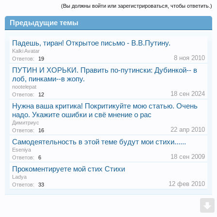
(Вы должны войти или зарегистрироваться, чтобы ответить.)
Предыдущие темы
Падешь, тиран! Открытое письмо - В.В.Путину.
Kalki Avatar
8 ноя 2010
Ответов:
19
ПУТИН И ХОРЬКИ. Править по-путински: Дубинкой-- в
лоб, пинками--в жопу.
nootelepat
18 сен 2024
Ответов:
12
Нужна ваша критика! Покритикуйте мою статью. Очень
надо. Укажите ошибки и свё мнение о рас
Димитриус
22 апр 2010
Ответов:
16
Самодеятельность в этой теме будут мои стихи......
Eseniya
18 сен 2009
Ответов:
6
Прокоментируете мой стих Стихи
Ladya
12 фев 2010
Ответов:
33