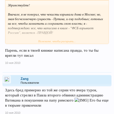
Здравствуйте!
Вначале, я не поверил, что чекисты взрывали дома в Москве; но,
зная бесчеловечную сущность - Путина, и ему подобных; готовых
на все, чтобы захватить и сохранить свою власть; я -
подтверждаю: все, что написано в книге - "ФСБ взрывает
Россию", является - ПРАВДОЙ!
Нажмите, чтобы раскрыть...
В конце моей вертуальной книги, есть записи о ФСБ; о том, что
она - продолжает взрывать Россию - в метро и на железных
Парень, если в твоей книжке написана правда, то ты бы
дорогах! Продолжает - войну - против собственного народа!
врятли тут писал
Хотя - нет, чекисты, самые настоящие - оккупанты, фашисты;
захватившие власть в России!
10 ноя 2010
В своей книге - "ОГНЕННЫЙ МЕЧ. РОССИЯ - 2010", я призываю -
российский Народ - бороться за свою Свободу, против - тирании -
ФСБ в России!
Zang
Пользователи
Да поможет нам - Бог!
Здесь бред примерно из той же серии что вчера турок,
который стрелял в Павла второго обвинял администрацию
Калки Аватар, Рамиль Азнаев.
Ватикана в покушении на папу римского
Его бы еще
в тюрьме прикончили
10.11.10
10 ноя 2010