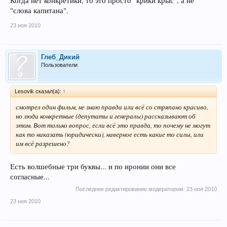
Когда нет конкретики, то это просто "крики крыс", а не
"слова капитана".
23 ноя 2010
Глеб_Дикий
Пользователи
Lesovik сказал(а):
↑
смотрел один фильм, не знаю правда или всё со стряпано красиво,
но люди конкретные (депутаты и генералы) рассказывают об
этом. Вот только вопрос, если всё это правда, то почему не могут
как то наказать (юридически), наверное есть какие то силы, или
им всё разрешено?
Есть волшебные три буквы... и по иронии они все
согласные...
Последнее редактирование модератором:
23 ноя 2010
23 ноя 2010