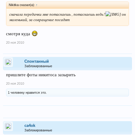
Nikitka сказал(а):
↑
сначала передачки мне потаскаешь , потаскаешь ведь?
он
маленький, за совращение посадят
смотря куда
20 ноя 2010
Спонтанный
Заблокированные
пришлите фоты никитоса зазырить
20 ноя 2010
1 человеку нравится это.
ca4ok
Заблокированные