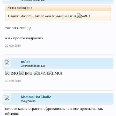
Заблокированные
Nikitka сказал(а):
↑
Спонти, дорогой, мне одного маньяка хватит
так он женицца
а я - просто падрачить
20 ноя 2010
ca4ok
Заблокированные
20 ноя 2010
Mamma'Hot'Cholle
фокусница
ничосе какие страсти. африканские. а я все проспала, как
обычно.