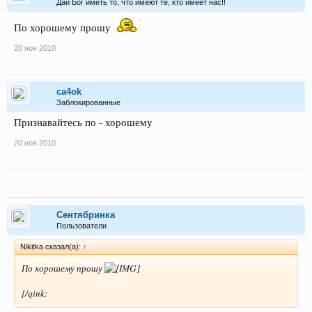
Дай Бог иметь то, что имеют те, кто имеет нас!!
По хорошему прошу
20 ноя 2010
ca4ok
Заблокированные
Признавайтесь по - хорошему
20 ноя 2010
Сентябринка
Пользователи
Nikitka сказал(а):
↑
По хорошему прошу
[/qink: