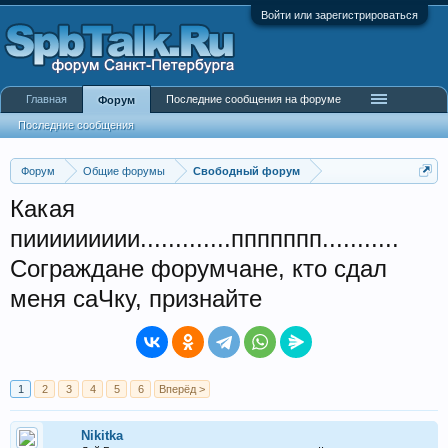
Войти или зарегистрироваться
Главная
Последние сообщения на форуме
Форум
Последние сообщения
Форум
Общие форумы
Свободный форум
Какая
пиииииииии.............ппппппп...........
Сограждане форумчане, кто сдал
меня саЧку, признайте
1
2
3
4
5
6
Вперёд >
Nikitka