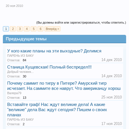
20 ноя 2010
(Вы должны войти или зарегистрироваться, чтобы ответить.)
1
2
3
4
5
6
Вперёд >
Предыдущие темы
У кого какие планы на эти выходные? Делимся
ПАРЕНЬ ИЗ БАКУ
14 дек 2010
Ответов:
84
Станица Кущевская! Полный беспредел!!!
Добрый человек...
14 дек 2010
Ответов:
30
Почему саммит по тигру в Питере? Амурский тигр
исчезает. На саммите все наврут. Что американцу хорош
Валера79
25 ноя 2010
Ответов:
13
Вставайте граф! Нас ждут великие дела! А какие
"великие" дела Вас ждут сегодня? Пишем о своих
планах
ПАРЕНЬ ИЗ БАКУ
17 ноя 2010
Ответов:
2