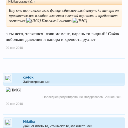
Nikitka сказал(а):
↑
Ему кто то показал мою фотку, сдал мое имя(наверно) и теперь он
признается мне в любви, клянется в вечной верности и предлагает
жениться
Пля самой смешно
а ты чего, теряешся! лови момент, парень то видный! Са4ок
побольше давления и напора и крепость рухнет
20 ноя 2010
ca4ok
Заблокированные
Последнее редактирование модератором:
20 ноя 2010
20 ноя 2010
Nikitka
Дай Бог иметь то, что имеют те, кто имеет нас!!