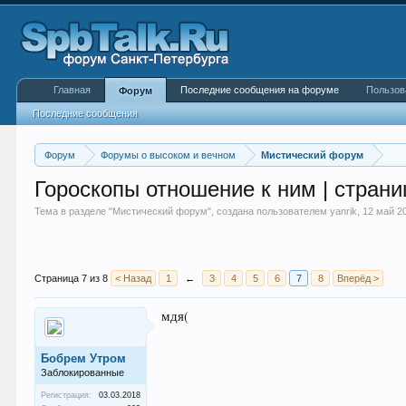
Главная
Последние сообщения на форуме
Пользов
Форум
Последние сообщения
Форум
Форумы о высоком и вечном
Мистический форум
Гороскопы отношение к ним | страни
Тема в разделе "
Мистический форум
", создана пользователем
yanrik
,
12 май 2
Страница 7 из 8
< Назад
1
←
3
4
5
6
7
8
Вперёд >
мдя(
Бобрем Утром
Заблокированные
Регистрация:
03.03.2018