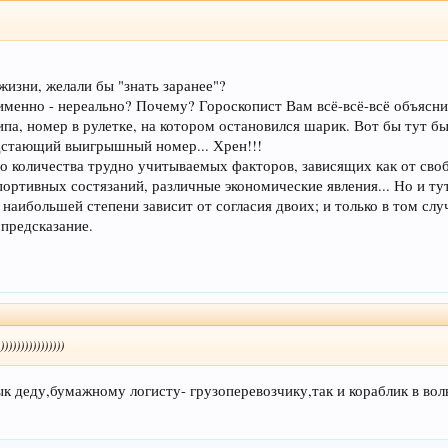
изни, желали бы "знать заранее"?
 именно - нереально? Почему? Гороскопист Вам всё-всё-всё объяснит
а, номер в рулетке, на котором остановился шарик. Вот бы тут бы 
едстающий выигрышный номер... Хрен!!!
 количества трудно учитываемых факторов, зависящих как от своб
ортивных состязаний, различные экономические явления... Но и тут
 наибольшей степени зависит от согласия двоих; и только в том слу
 предсказание.
)))))))))))))
к деду,бумажному логисту- грузоперевозчику,так и кораблик в вол