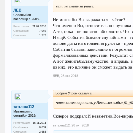
если не знать за ранее,
ЛEB
Спасшийся
Не могли бы Вы выражаться - чётче?
пассажир с «МР»
Что именно Вы, относительно спутника ж
Регистрация:
21.07.2016
А то, пока - не понятно абсолютно. Что
Сообщения:
7.049
Симпатии:
1.272
И ещё. События бывают случайными - тип
основе даты изготовления рулетки - пр
События бывают зависящие от огромного
формализованных действий. Результат сп
А вот женитьбы/замужество, и впрямь, в
из них, это влияние он сможет выдать за
ЛEB
,
28 окт 2018
Бобрем Утром сказал(а):
↑
чота хотел спросить у Левы...но зыбыл)))))))))))
татьяна112
Мизантроп с
Склероз подкралсИ незаметно.Всё-кирды
сентября 2018г
Регистрация:
16.11.2014
татьяна112
,
28 окт 2018
Сообщения:
9.039
Симпатии:
2.683