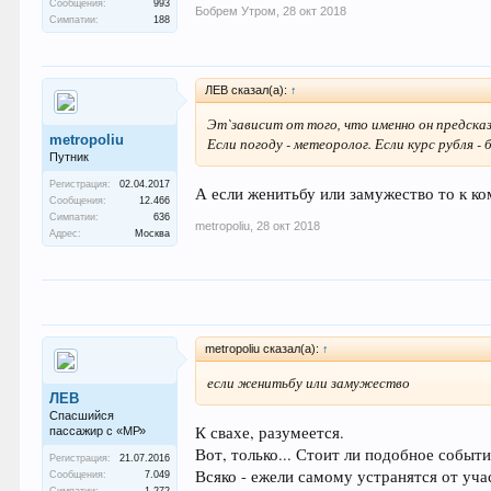
Сообщения:
993
Бобрем Утром
,
28 окт 2018
Симпатии:
188
ЛEB сказал(а):
↑
Эт`зависит от того, что именно он предска
metropoliu
Если погоду - метеоролог. Если курс рубля - б
Путник
Регистрация:
02.04.2017
А если женитьбу или замужество то к к
Сообщения:
12.466
Симпатии:
636
metropoliu
,
28 окт 2018
Адрес:
Москва
metropoliu сказал(а):
↑
если женитьбу или замужество
ЛEB
Спасшийся
К свахе, разумеется.
пассажир с «МР»
Вот, только... Стоит ли подобное событ
Регистрация:
21.07.2016
Всяко - ежели самому устранятся от учас
Сообщения:
7.049