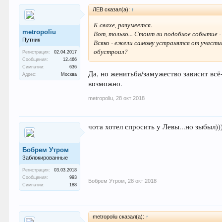
ЛEB сказал(а):
↑
К свахе, разумеется.
metropoliu
Вот, только... Стоит ли подобное событие 
Путник
Всяко - ежели самому устранятся от участия
обустроил?
Регистрация:
02.04.2017
Сообщения:
12.466
Симпатии:
636
Да, но женитьба/замужество зависит всё-
Адрес:
Москва
возможно.
metropoliu
,
28 окт 2018
чота хотел спросить у Левы...но зыбыл))))))
Бобрем Утром
Заблокированные
Регистрация:
03.03.2018
Сообщения:
993
Бобрем Утром
,
28 окт 2018
Симпатии:
188
metropoliu сказал(а):
↑