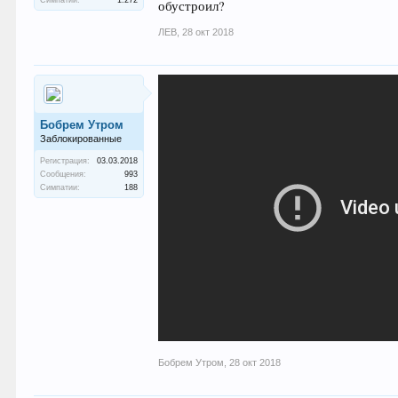
Симпатии:
1.272
обустроил?
ЛEB
,
28 окт 2018
Бобрем Утром
Заблокированные
Регистрация:
03.03.2018
Сообщения:
993
Симпатии:
188
Бобрем Утром
,
28 окт 2018