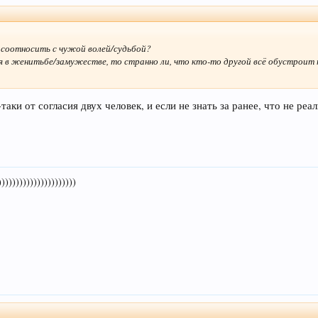
- соотносить с чужой волей/судьбой?
 в женитьбе/замужестве, то странно ли, что кто-то другой всё обустроит по
таки от согласия двух человек, и если не знать за ранее, что не ре
))))))))))))))))))