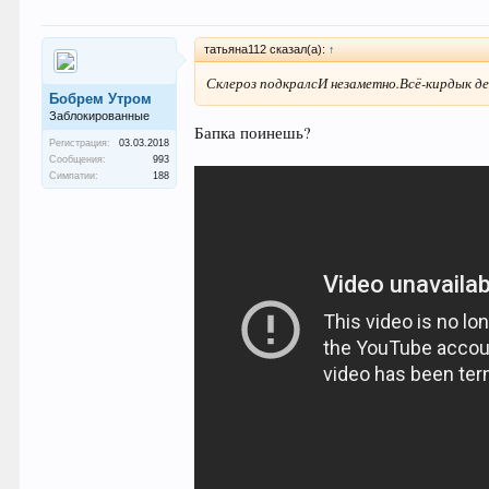
татьяна112 сказал(а):
↑
Склероз подкралсИ незаметно.Всё-кирдык де
Бобрем Утром
Заблокированные
Бапка поинешь?
Регистрация:
03.03.2018
Сообщения:
993
Симпатии:
188