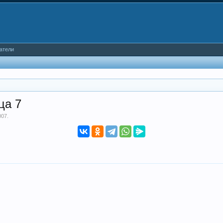
атели
ца 7
007
.