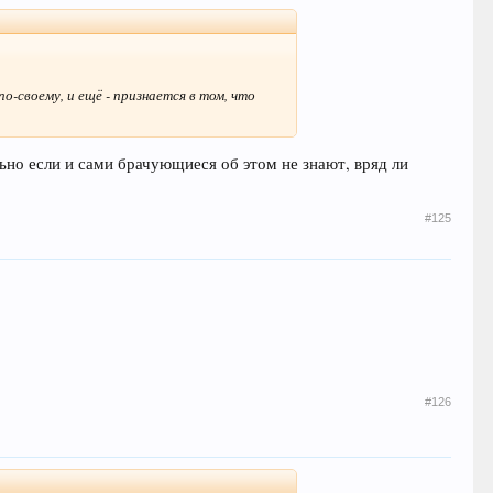
-своему, и ещё - признается в том, что
ально если и сами брачующиеся об этом не знают, вряд ли
#125
#126