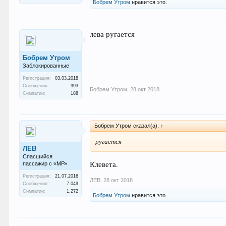
Бобрем Утром
нравится это.
лева ругается
Бобрем Утром
Заблокированные
Регистрация:
03.03.2018
Сообщения:
993
Бобрем Утром
,
28 окт 2018
Симпатии:
188
Бобрем Утром сказал(а):
↑
ругается
ЛEB
Спасшийся
Клевета.
пассажир с «МР»
Регистрация:
21.07.2016
ЛEB
,
28 окт 2018
Сообщения:
7.049
Симпатии:
1.272
Бобрем Утром
нравится это.