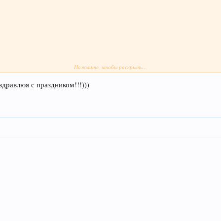
Нажмите, чтобы раскрыть...
общества
здравлюя с праздником!!!)))
Махтумкули