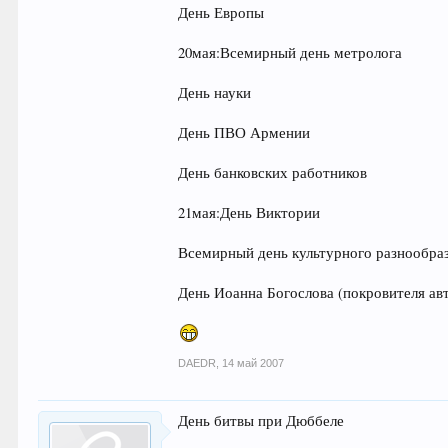
День Европы
20мая:Всемирный день метролога
День науки
День ПВО Армении
День банковских работников
21мая:День Виктории
Всемирный день культурного разнообраз
День Иоанна Богослова (покровителя авт
DAEDR
,
14 май 2007
День битвы при Дюббеле