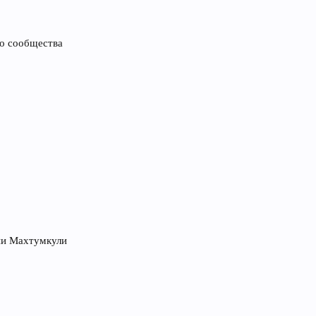
о сообщества
зии Махтумкули