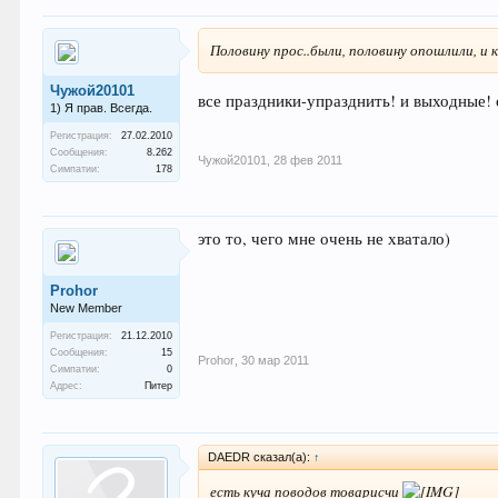
Половину прос..были, половину опошлили, и 
Чужой20101
все праздники-упразднить! и выходные! 
1) Я прав. Всегда.
Регистрация:
27.02.2010
Сообщения:
8.262
Чужой20101
,
28 фев 2011
Симпатии:
178
это то, чего мне очень не хватало)
Prohor
New Member
Регистрация:
21.12.2010
Сообщения:
15
Prohor
,
30 мар 2011
Симпатии:
0
Адрес:
Питер
DAEDR сказал(а):
↑
есть куча поводов товарисчи