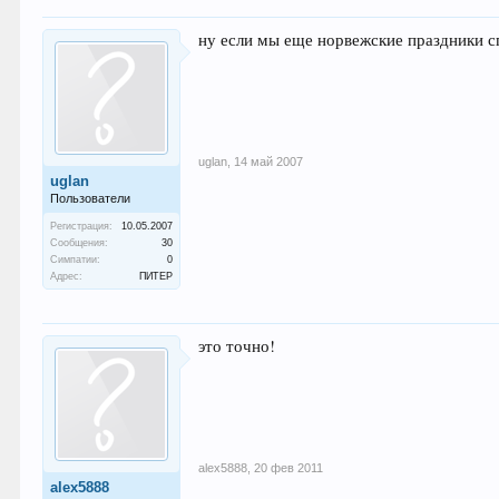
ну если мы еще норвежские праздники сп
uglan
,
14 май 2007
uglan
Пользователи
Регистрация:
10.05.2007
Сообщения:
30
Симпатии:
0
Адрес:
ПИТЕР
это точно!
alex5888
,
20 фев 2011
alex5888