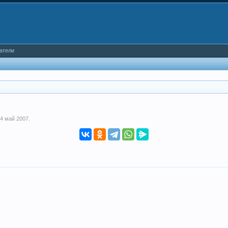
атели
14 май 2007
.