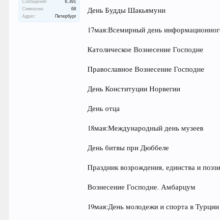
Сообщения:
6.391
День Будды Шакьямуни
Симпатии:
68
Адрес:
Петербург
17мая:Всемирный день информационног
Католическое Вознесение Господне
Православное Вознесение Господне
День Конституции Норвегии
День отца
18мая:Международный день музеев
День битвы при Дюббеле
Праздник возрождения, единства и поэ
Вознесение Господне. Амбарцум
19мая:День молодежи и спорта в Турции