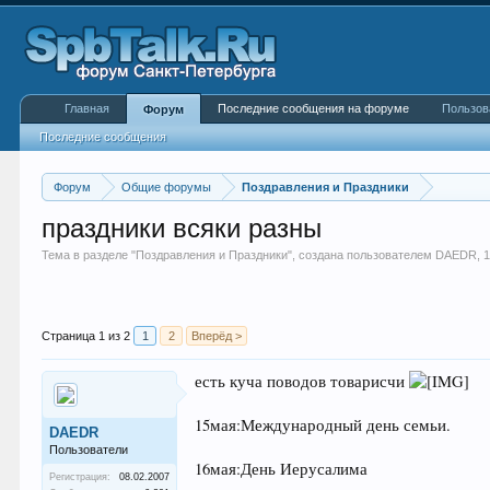
Главная
Последние сообщения на форуме
Пользов
Форум
Последние сообщения
Форум
Общие форумы
Поздравления и Праздники
праздники всяки разны
Тема в разделе "
Поздравления и Праздники
", создана пользователем
DAEDR
,
Страница 1 из 2
1
2
Вперёд >
есть куча поводов товарисчи
15мая:Международный день семьи.
DAEDR
Пользователи
16мая:День Иерусалима
Регистрация:
08.02.2007