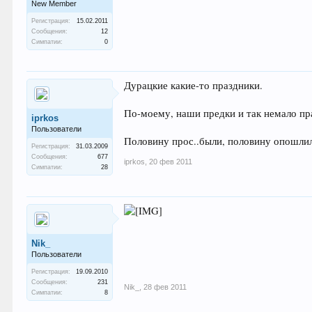
New Member
Регистрация:
15.02.2011
Сообщения:
12
Симпатии:
0
Дурацкие какие-то праздники.
По-моему, наши предки и так немало пр
iprkos
Пользователи
Половину прос..были, половину опошлил
Регистрация:
31.03.2009
Сообщения:
677
iprkos
,
20 фев 2011
Симпатии:
28
Nik_
Пользователи
Регистрация:
19.09.2010
Сообщения:
231
Nik_
,
28 фев 2011
Симпатии:
8