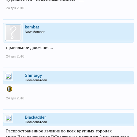
24 дек 2010
kombat
New Member
правильное движение...
24 дек 2010
Shmargy
Пользователи
24 дек 2010
Blackadder
Пользователи
Распространенное явление во всех крупных городах
мира.Везьде прыгают.ВСтокгольме например 3 кажется евро