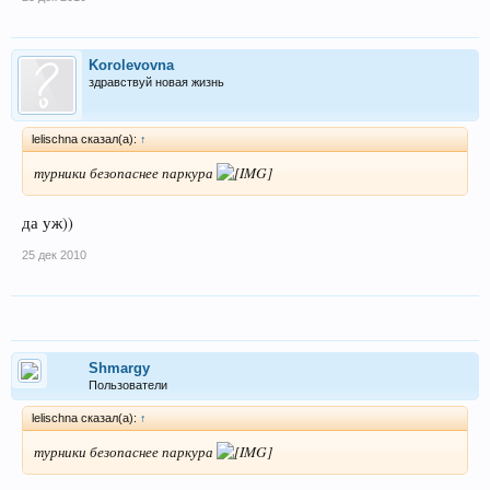
Korolevovna
здравствуй новая жизнь
lelischna сказал(а):
↑
турники безопаснее паркура
да уж))
25 дек 2010
Shmargy
Пользователи
lelischna сказал(а):
↑
турники безопаснее паркура