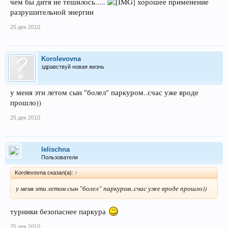
чем бы дитя не тешилось.....
хорошее применение
разрушительной энергии
25 дек 2010
Korolevovna
здравствуй новая жизнь
у меня эти летом сын "болел" паркуром..счас уже вроде
прошло))
25 дек 2010
lelischna
Пользователи
Korolevovna сказал(а):
↑
у меня эти летом сын "болел" паркуром..счас уже вроде прошло))
турники безопаснее паркура
25 дек 2010