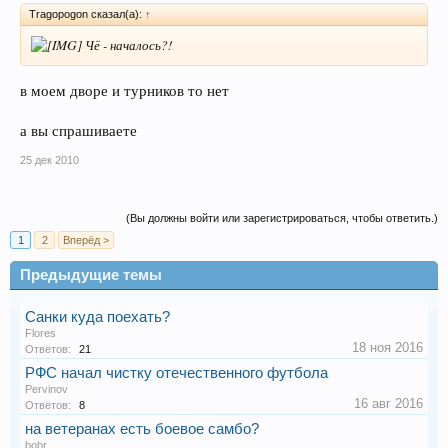
Tragopogon сказал(а):
↑
Чё - началось?!
в моем дворе и турников то нет
а вы спрашиваете
25 дек 2010
(Вы должны войти или зарегистрироваться, чтобы ответить.)
1
2
Вперёд >
Предыдущие темы
Санки куда поехать?
Flores
18 ноя 2016
Ответов:
21
РФС начал чистку отечественного футбола
Pervinov
16 авг 2016
Ответов:
8
на ветеранах есть боевое самбо?
bobr