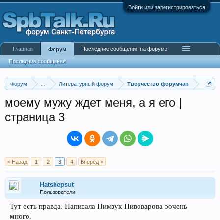
Войти или зарегистрироваться
Главная
Последние сообщения на форуме
Форум
Последние сообщения
Форум
...
Литературный форум
Творчество форумчан
моему мужу ждет меня, а я его |
страница 3
< Назад
1
2
3
4
Вперёд >
Hatshepsut
Пользователи
Тут есть правда. Написала Нимзук-Пивоварова оочень
много.