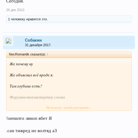
Сегодня.
26 дек 2010
1 человеку нравится это.
Собакин
31 декабря 2017.
NecRomantik сказал(а):
↑
Же почему ну
Же объяснил всё вроде я.
Там глубина есть?
Форумом топикстартер слегка
Нажмите, чтобы раскрыть...
Малость и чутость ошибся
!ончилто ляноп ябет Я
Ведь специальные лепрозории есть
Какая выгода имеется
.сан тижред но волтяд аЗ