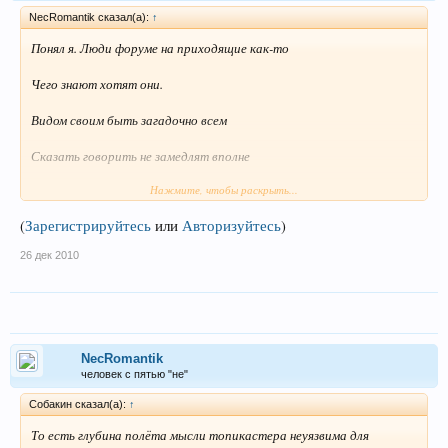
NecRomantik сказал(а):
↑
Понял я. Люди форуме на приходящие как-то
Чего знают хотят они.
Видом своим быть загадочно всем
Сказать говорить не замедлят вполне
Нажмите, чтобы раскрыть...
"не есть чукча читатель, ибо пейсатель он".
(
Зарегистрируйтесь
или
Авторизуйтесь
)
"Ты многому научился(лась?), юный падаван, но ты ещё не
джедай". (с)
26 дек 2010
NecRomantik
человек с пятью "не"
Собакин сказал(а):
↑
То есть глубина полёта мысли топикастера неуязвима для