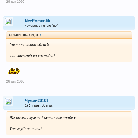
26 дек 2010
Писать вещи форумные не вполне
Употребления без Мозголомной Браги?
NecRomantik
Выделением стада из называется это
человек с пятью "не"
Собакин сказал(а):
↑
Сегодня.
!ончилто ляноп ябет Я
.сан тижред но волтяд аЗ
26 дек 2010
Чужой20101
1) Я прав. Всегда.
Же почему нуЖе объяснил всё вроде я.
Там глубина есть?