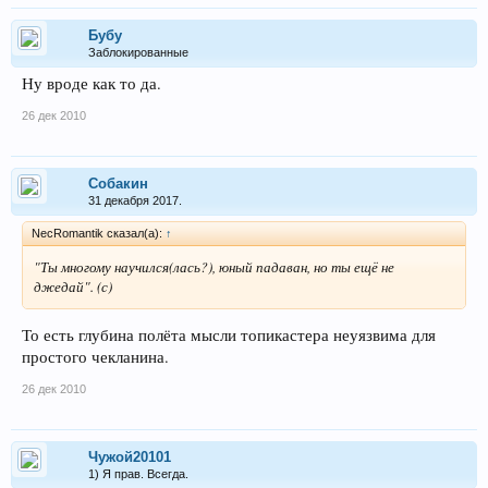
Бубу
Заблокированные
Ну вроде как то да.
26 дек 2010
Собакин
31 декабря 2017.
NecRomantik сказал(а):
↑
"Ты многому научился(лась?), юный падаван, но ты ещё не
джедай". (с)
То есть глубина полёта мысли топикастера неуязвима для
простого чекланина.
26 дек 2010
Чужой20101
1) Я прав. Всегда.