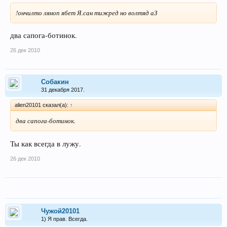
!ончилто ляноп ябет Я.сан тижред но волтяд аЗ
два сапога-ботинок.
26 дек 2010
Собакин
31 декабря 2017.
alien20101 сказал(а):
↑
два сапога-ботинок.
Ты как всегда в лужу.
26 дек 2010
Чужой20101
1) Я прав. Всегда.