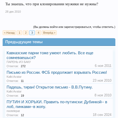
Ты знаешь, что при клонировании мужики не нужны?
28 дек 2010
(Вы должны войти или зарегистрироваться, чтобы ответить.)
< Назад
1
2
3
4
Вперёд >
Предыдущие темы
Кавказские парни тоже умеют любить. Все еще
сомневаешься?
ПАРЕНЬ ИЗ БАКУ
6 ноя 2011
Ответов:
272
Письмо из России. ФСБ продолжает взрывать Россию!
Kalki Avatar
23 ноя 2010
Ответов:
11
Падешь, тиран! Открытое письмо - В.В.Путину.
Kalki Avatar
8 ноя 2010
Ответов:
19
ПУТИН И ХОРЬКИ. Править по-путински: Дубинкой-- в
лоб, пинками--в жопу.
nootelepat
18 сен 2024
Ответов:
12