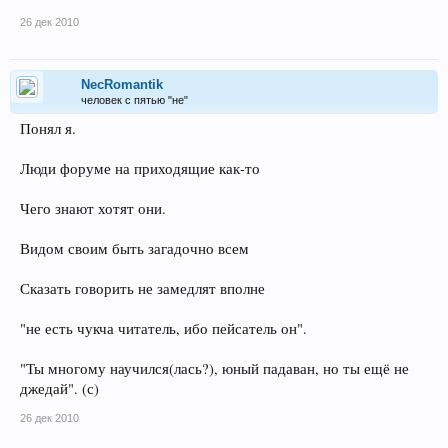
26 дек 2010
NecRomantik
человек с пятью "не"
Понял я.
Люди форуме на приходящие как-то
Чего знают хотят они.
Видом своим быть загадочно всем
Сказать говорить не замедлят вполне
"не есть чукча читатель, ибо пейсатель он".
"Ты многому научился(лась?), юный падаван, но ты ещё не
джедай". (с)
26 дек 2010