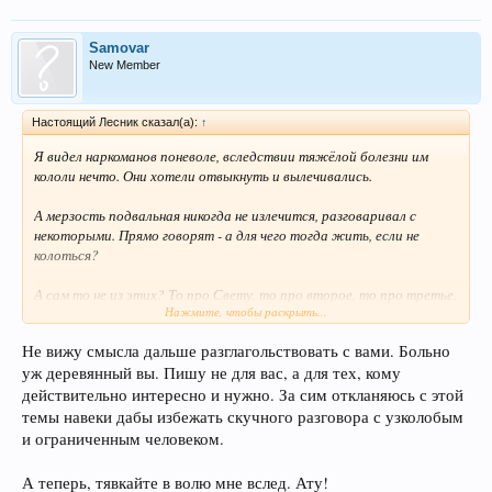
Samovar
New Member
Настоящий Лесник сказал(а):
↑
Я видел наркоманов поневоле, вследствии тяжёлой болезни им
кололи нечто. Они хотели отвыкнуть и вылечивались.
А мерзость подвальная никогда не излечится, разговаривал с
некоторыми. Прямо говорят - а для чего тогда жить, если не
колоться?
А сам то не из этих? То про Свету, то про второе, то про третье.
Нажмите, чтобы раскрыть...
Мысль постоянно соскакивает на другое... Или просто Свидетель
Иеговы? Больно уж занудливый.
Не вижу смысла дальше разглагольствовать с вами. Больно
уж деревянный вы. Пишу не для вас, а для тех, кому
действительно интересно и нужно. За сим откланяюсь с этой
темы навеки дабы избежать скучного разговора с узколобым
и ограниченным человеком.
А теперь, тявкайте в волю мне вслед. Ату!