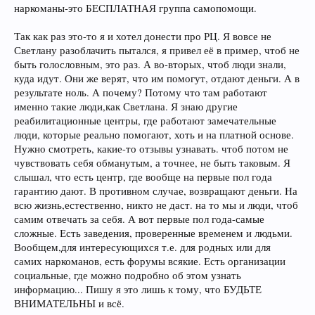
наркоманы-это БЕСПЛАТНАЯ группа самопомощи.
Так как раз это-то я и хотел донести про РЦ. Я вовсе не
Светлану разоблачить пытался, я привел её в пример, чтоб не
быть голословным, это раз. А во-вторых, чтоб люди знали,
куда идут. Они же верят, что им помогут, отдают деньги. А в
результате ноль. А почему? Потому что там работают
именно такие люди,как Светлана. Я знаю другие
реабилитационные центры, где работают замечательные
люди, которые реально помогают, хоть и на платной основе.
Нужно смотреть, какие-то отзывы узнавать. чтоб потом не
чувствовать себя обманутым, а точнее, не быть таковым. Я
слышал, что есть центр, где вообще на первые пол года
гарантию дают. В противном случае, возвращают деньги. На
всю жизнь,естественно, никто не даст. на то мы и люди, чтоб
самим отвечать за себя. А вот первые пол года-самые
сложные. Есть заведения, проверенные временем и людьми.
Вообщем,для интересующихся т.е. для родных или для
самих наркоманов, есть форумы всякие. Есть организации
социальные, где можно подробно об этом узнать
информацию... Пишу я это лишь к тому, что БУДЬТЕ
ВНИМАТЕЛЬНЫ и всё.