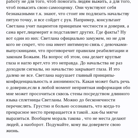
работу не для того, чтоб помогать людям выжить, а для того,
чтоб повысить свою самооценку. Они чувствуют себя
безнаказными т.к. знают, что стоит им подлизать начальству
пятую точку, и все сойдет с рук. Например, консультант
Светлана учит пациентов принципам честности и доверия, а
сама врет,лицемерит и подставляет других. Где факты? Ну
вот один из них: Светлана официально замужем, но не для
кого не секрет, что она имеет интимную связь с девочками-
выпускницами, что противоречит правилам реабилитации и
законам Божьим. На вопрос об этом, она делает круглые
глаза и нагло врет,что это неправда. До начальства не раз
доходили сигналы, но начальство закрывает глаза. И это
далеко не все. Светлана нарушает главный принципы-
конфиденциальность и анонимность. Какая может быть речь
о доверии,если в любой момент неприятная информация обо
мне может просочиться сквозь стены посредством длинного
языка сплетницы Светланы. Можно до бесконечности
перечислять. Грустно и больно осознавать, что когда-то
прекрасное место превращается в такой...как-бы мягче
выразиться. Вообщем мораль такова , что не места делают
людей, а наоборот. Подумайте, кому вы доверяете свою
жизнь.