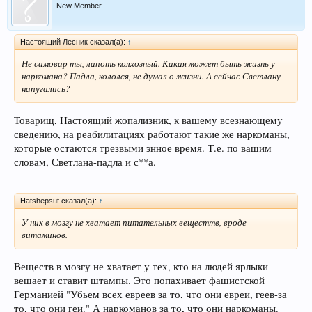
New Member
Настоящий Лесник сказал(а):
↑
Не самовар ты, лапоть колхозный. Какая может быть жизнь у
наркомана? Падла, кололся, не думал о жизни. А сейчас Светлану
напугались?
Товарищ, Настоящий жопализник, к вашему всезнающему
сведению, на реабилитациях работают такие же наркоманы,
которые остаются трезвыми энное время. Т.е. по вашим
словам, Светлана-падла и с**а.
Hatshepsut сказал(а):
↑
У них в мозгу не хватает питательных вещесттв, вроде
витаминов.
Веществ в мозгу не хватает у тех, кто на людей ярлыки
вешает и ставит штампы. Это попахивает фашистской
Германией "Убьем всех евреев за то, что они евреи, геев-за
то, что они геи." А наркоманов за то, что они наркоманы.