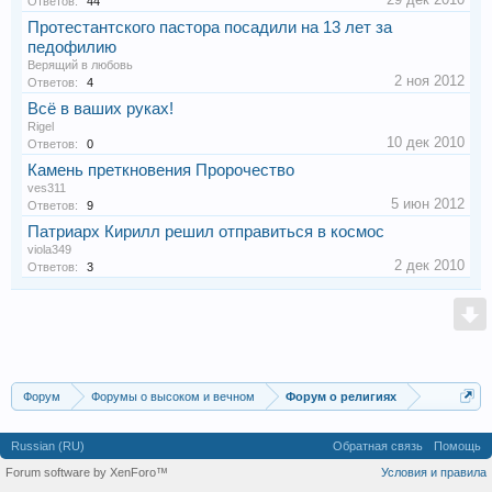
Ответов:
44
Протестантского пастора посадили на 13 лет за
педофилию
Верящий в любовь
2 ноя 2012
Ответов:
4
Всё в ваших руках!
Rigel
10 дек 2010
Ответов:
0
Камень преткновения Пророчество
ves311
5 июн 2012
Ответов:
9
Патриарх Кирилл решил отправиться в космос
viola349
2 дек 2010
Ответов:
3
Форум
Форумы о высоком и вечном
Форум о религиях
Russian (RU)
Обратная связь
Помощь
Forum software by XenForo™
Условия и правила