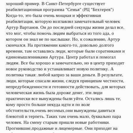
хороший пример. В Санкт-Петербурге существует
реабилитационная программа "Семья" (РЦ "Бехтерев")
Когда-то, это была очень мощная и эффективная
реабилитация, которую возглавлял замечательный человек
Артур Вартанов. Он до последней секунды жизни делал все,
что мог, чтобы помочь людям выбраться из того ада, о
котором он знал не по наслышке. Но, к сожалению, Артур
скончался. На протяжении какого-то, довольно долгого
времени, там оставались люди, которые были соратниками и
единомышленниками Артура. Центр работал и помогал
людям. Все бы хорошо и замечательно, но в центр приходит
новое руководство и устанавливает новую политику. А
политика такая: любой каприз за ваши деньги. В результате,
люди, которые спасали жизни, следуя принципам честности,
непредубежденности и готовности действовать, для которых
человеческая жизнь была дороже денег, эти люди
практически все вынуждены были уйти. Остались лишь те,
кому просто больше некуда идти и по воле
обстоятельств,очень весомых,они вынуждены давиться
блевотой и терпеть. Таких там очень мало, буквально пара
человек. На смену старым пришли новые работники.
Прогнившие,продажные и лицемерные. Они приходят на