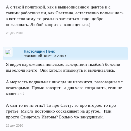
А с такой политикой, как в вышеописанном центре и с
такими работниками, как Светлана, естественно пользы ноль,
а вот если кому-то реально загаситься надо, добро
пожаловать. Любой каприз за ваши деньги.)
28 дек 2010
Настоящий Пенс
"Настоящий Пенс" - с 2016 г
Я видел наркоманов поневоле, вследствии тяжёлой болезни
им кололи нечто. Они хотели отвыкнуть и вылечивались.
А мерзость подвальная никогда не излечится, разговаривал с
некоторыми. Прямо говорят - а для чего тогда жить, если не
колоться?
А сам то не из этих? То про Свету, то про второе, то про
третье. Мысль постоянно соскакивает на другое... Или
просто Свидетель Иеговы? Больно уж занудливый.
28 дек 2010