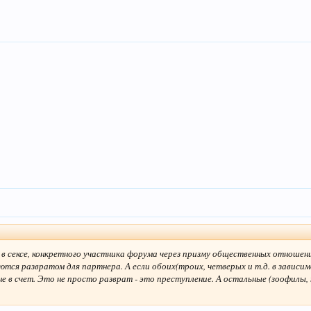
 в сексе, конкретного участника форума через призму общественных отношени
яются развратом для партнера. А если обоих(троих, четверых и т.д. в завис
 в счет. Это не просто разврат - это преступление. А остальные (зоофилы, н