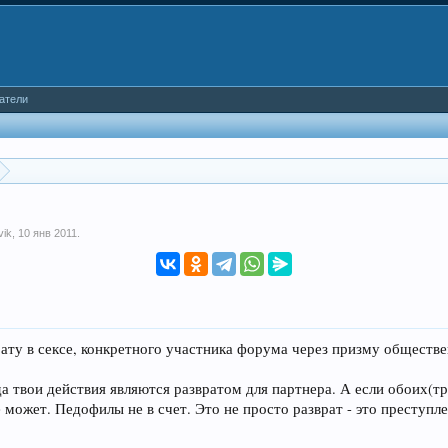
атели
vik
,
10 янв 2011
.
рату в сексе, конкретного участника форума через призму обществ
да твои действия являются развратом для партнера. А если обоих(тр
е может. Педофилы не в счет. Это не просто разврат - это преступле