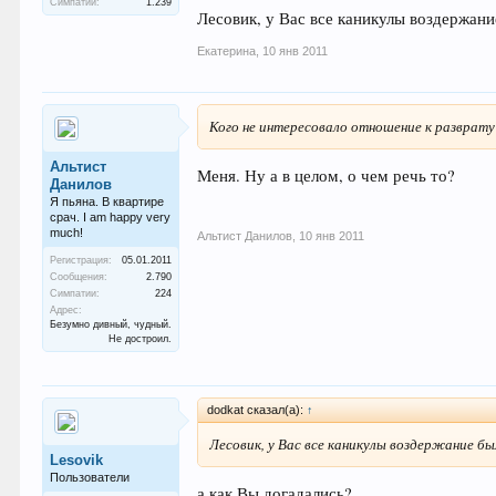
Симпатии:
1.239
Лесовик, у Вас все каникулы воздержан
Екатерина
,
10 янв 2011
Кого не интересовало отношение к разврату
Альтист
Меня. Ну а в целом, о чем речь то?
Данилов
Я пьяна. В квартире
срач. I am happy very
much!
Альтист Данилов
,
10 янв 2011
Регистрация:
05.01.2011
Сообщения:
2.790
Симпатии:
224
Адрес:
Безумно дивный, чудный.
Не достроил.
dodkat сказал(а):
↑
Лесовик, у Вас все каникулы воздержание б
Lesovik
Пользователи
а как Вы догадались?