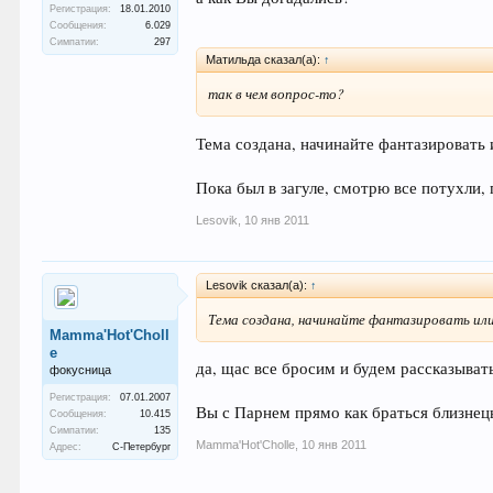
Регистрация:
18.01.2010
Сообщения:
6.029
Симпатии:
297
Матильда сказал(а):
↑
так в чем вопрос-то?
Тема создана, начинайте фантазировать
Пока был в загуле, смотрю все потухли, 
Lesovik
,
10 янв 2011
Lesovik сказал(а):
↑
Тема создана, начинайте фантазировать ил
Mamma'Hot'Choll
e
да, щас все бросим и будем рассказыват
фокусница
Регистрация:
07.01.2007
Вы с Парнем прямо как браться близнец
Сообщения:
10.415
Симпатии:
135
Mamma'Hot'Cholle
,
10 янв 2011
Адрес:
С-Петербург