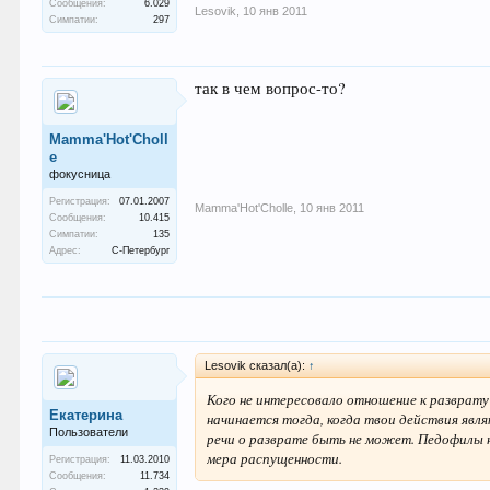
Сообщения:
6.029
Lesovik
,
10 янв 2011
Симпатии:
297
так в чем вопрос-то?
Mamma'Hot'Choll
e
фокусница
Регистрация:
07.01.2007
Mamma'Hot'Cholle
,
10 янв 2011
Сообщения:
10.415
Симпатии:
135
Адрес:
С-Петербург
Lesovik сказал(а):
↑
Кого не интересовало отношение к разврату
Екатерина
начинается тогда, когда твои действия явл
Пользователи
речи о разврате быть не может. Педофилы не
мера распущенности.
Регистрация:
11.03.2010
Сообщения:
11.734