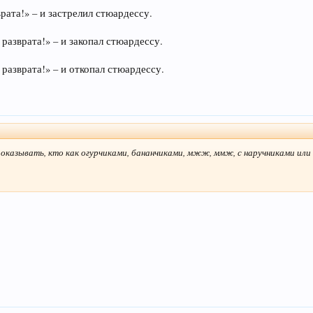
рата!» – и застрелил стюардессу.
разврата!» – и закопал стюардессу.
 разврата!» – и откопал стюардессу.
показывать, кто как огурчиками, бананчиками, мжж, ммж, с наручниками или 