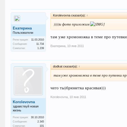
Korolevovna сказал(а):
↑
)))))и фото приложим
Екатерина
Пользователи
там уже хромоножка в теме про путевки
Регистрация:
11.03.2010
Сообщения:
11.734
Екатерина
,
10 янв 2011
Симпатии:
1.239
dodkat сказал(а):
↑
там уже хромоножка в теме про путевки пр
чего ты)брюнетка красивая)))
Korolevovna
,
10 янв 2011
Korolevovna
здравствуй новая
жизнь
Регистрация:
30.10.2010
Сообщения:
2.345
Симпатии:
101