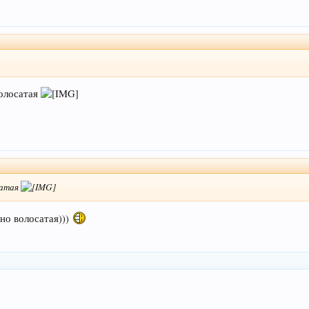
волосатая
сатая
ьно волосатая)))