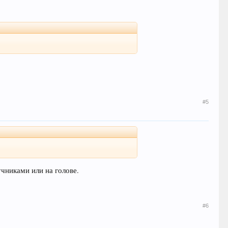
#5
учниками или на голове.
#6