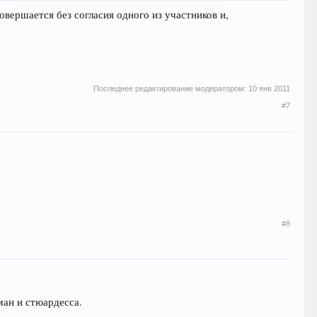
вершается без согласия одного из участников и,
Последнее редактирование модератором:
10 янв 2011
#7
#8
ман и стюардесса.