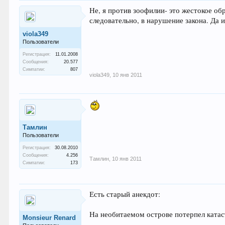
Не, я против зоофилии- это жестокое об
следовательно, в нарушение закона. Да 
viola349
Пользователи
Регистрация:
11.01.2008
Сообщения:
20.577
Симпатии:
807
viola349
,
10 янв 2011
Тамлин
Пользователи
Регистрация:
30.08.2010
Сообщения:
4.256
Тамлин
,
10 янв 2011
Симпатии:
173
Есть старый анекдот:
На необитаемом острове потерпел катас
Monsieur Renard