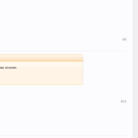
#9
на голове.
#10