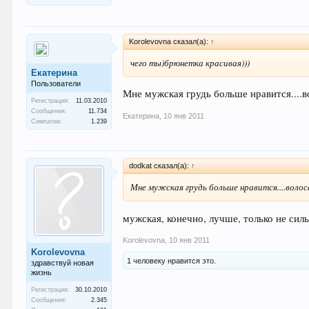
Korolevovna сказал(а):
↑
чего ты)брюнетка красивая)))
Екатерина
Пользователи
Мне мужская грудь больше нравится....
Регистрация:
11.03.2010
Сообщения:
11.734
Екатерина
,
10 янв 2011
Симпатии:
1.239
dodkat сказал(а):
↑
Мне мужская грудь больше нравится....воло
мужская, конечно, лучше, только не сил
Korolevovna
,
10 янв 2011
Korolevovna
1 человеку нравится это.
здравствуй новая
жизнь
Регистрация:
30.10.2010
Сообщения:
2.345