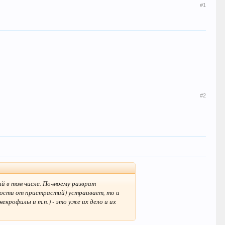
#1
#2
й в том числе. По-моему разврат
имости от пристрастий) устраивает, то и
екрофилы и т.п.) - это уже их дело и их