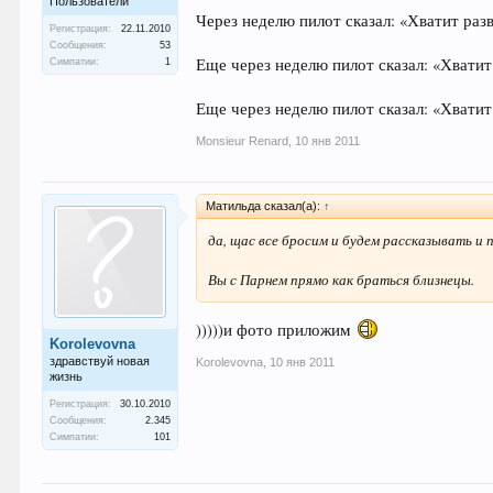
Пользователи
Через неделю пилот сказал: «Хватит разв
Регистрация:
22.11.2010
Сообщения:
53
Еще через неделю пилот сказал: «Хватит 
Симпатии:
1
Еще через неделю пилот сказал: «Хватит
Monsieur Renard
,
10 янв 2011
Матильда сказал(а):
↑
да, щас все бросим и будем рассказывать и 
Вы с Парнем прямо как браться близнецы.
)))))и фото приложим
Korolevovna
здравствуй новая
Korolevovna
,
10 янв 2011
жизнь
Регистрация:
30.10.2010
Сообщения:
2.345
Симпатии:
101