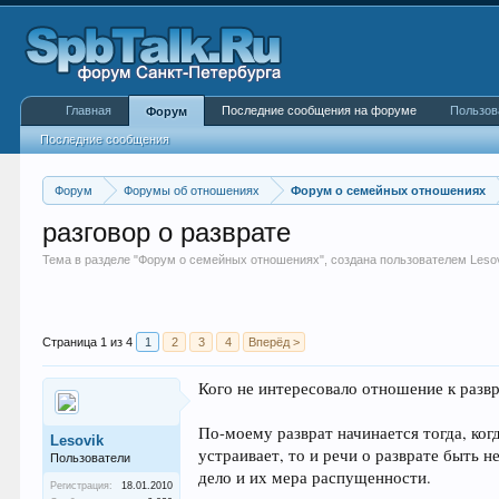
Главная
Последние сообщения на форуме
Пользов
Форум
Последние сообщения
Форум
Форумы об отношениях
Форум о семейных отношениях
разговор о разврате
Тема в разделе "
Форум о семейных отношениях
", создана пользователем
Leso
Страница 1 из 4
1
2
3
4
Вперёд >
Кого не интересовало отношение к разв
По-моему разврат начинается тогда, ког
Lesovik
устраивает, то и речи о разврате быть н
Пользователи
дело и их мера распущенности.
Регистрация:
18.01.2010