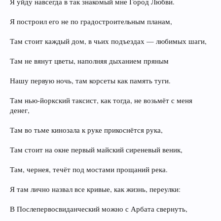
Я уйду навсегда в так знакомый мне Город Любви.
Я построил его не по градостроительным планам,
Там стоит каждый дом, в чьих подъездах — любимых шаги,
Там не вянут цветы, наполняя дыханием пряным
Нашу первую ночь, там корсеты как память туги.
Там нью-йоркский таксист, как тогда, не возьмёт с меня
денег,
Там во тьме кинозала к руке прикоснётся рука,
Там стоит на окне первый майский сиреневый веник,
Там, чернея, течёт под мостами прощаний река.
Я там лично назвал все кривые, как жизнь, переулки:
В Послепервосвиданческий можно с Арбата свернуть,