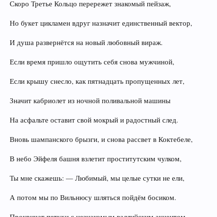
Скоро Третье Кольцо перережет знакомый пейзаж,
Но букет цикламен вдруг назначит единственный вектор,
И душа развернётся на новый любовный вираж.
Если время пришло ощутить себя снова мужчиной,
Если крышу снесло, как пятнадцать пропущенных лет,
Значит кабриолет из ночной поливальной машины
На асфальте оставит свой мокрый и радостный след.
Вновь шампанского брызги, и снова рассвет в Коктебеле,
В небо Эйфеля башня взлетит проститутским чулком,
Ты мне скажешь: — Любимый, мы целые сутки не ели,
А потом мы по Вильнюсу шляться пойдём босиком.
Прокричат петухи с незнакомым валлийским акцентом,