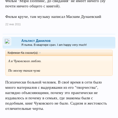
Фильм "Мэри Поппинс, до свидания" не имеет ничего (ну
почти ничего общего с книгой).
Фильм круче, там музыку написал Маским Дунаевский
22 янв 2011
Альтист Данилов
Я пьяна. В квартире срач. I am happy very much!
Кофеман-Ка сказал(а):
↑
А я Чуковского люблю.
По моему такая чума
Психически больной человек. В своё время в сети было
много материалов с выдержками из его "творчества",
наглядно объясняющими, почему это практически не
издавалось и почему в семьях, где знакомы были с
подобным, книг Чуковского не было. Садизм и жестокость
отличительные черты.