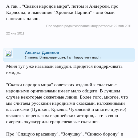
А так... "Сказки народов мира", потом и Андерсен, про
Карлсона, и нынешние "Хроники Нарнии" - они были
написаны давно.
Последнее редактирование модератором:
22 янв 2011
22 янв 2011
Альтист Данилов
Я пьяна. В квартире срач. I am happy very much!
Меня тут уже называли занудой. Придётся поддерживать
имидж.
"Сказки народов мира" советских изданий к счастью с
народными оригиналами имеет мало общего. В лучшем
случае некоторые сюжетные линии. Более того, многое, что
мы считаем русскими народными сказками, изложенными
классиками (Пушкин, Крылов, Чуковский и многие другие)
являются пересказом европейских авторов, а те в свою
очередь окультурили средневековые сказания.
Про "Спящую красавицу", "Золушку", "Синюю бороду" и