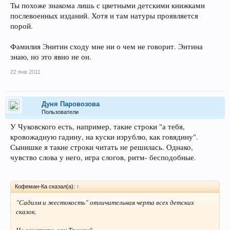
Ты похоже знакома лишь с цветными детскими книжками
послевоенных изданий. Хотя и там натуры проявляется
порой.
Фамилия Энитин сходу мне ни о чем не говорит. Энтина
знаю, но это явно не он.
22 янв 2011
Дуня Паровозова
Пользователи
У Чуковского есть, например, такие строки "а тебя,
кровожадную гадину, на куски изрублю, как говядину".
Сынишке я такие строки читать не решилась. Однако,
чувство слова у него, игра слогов, ритм- бесподобные.
Кофеман-Ка сказал(а):
↑
"Садизм и жестокость" отличительная черта всех детских
сказок.
Че свистите, как Троцкий.