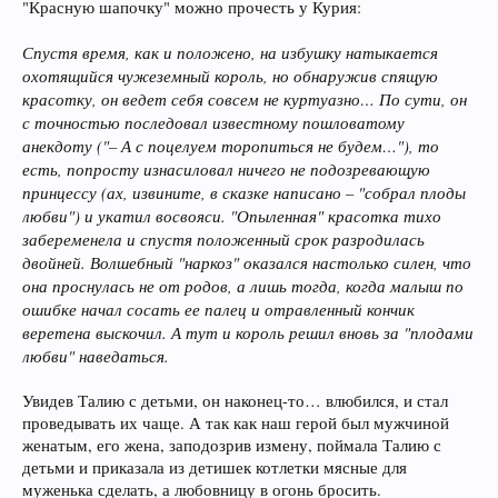
"Красную шапочку" можно прочесть у Курия:
Спустя время, как и положено, на избушку натыкается
охотящийся чужеземный король, но обнаружив спящую
красотку, он ведет себя совсем не куртуазно… По сути, он
с точностью последовал известному пошловатому
анекдоту ("– А с поцелуем торопиться не будем…"), то
есть, попросту изнасиловал ничего не подозревающую
принцессу (ах, извините, в сказке написано – "собрал плоды
любви") и укатил восвояси. "Опыленная" красотка тихо
забеременела и спустя положенный срок разродилась
двойней. Волшебный "наркоз" оказался настолько силен, что
она проснулась не от родов, а лишь тогда, когда малыш по
ошибке начал сосать ее палец и отравленный кончик
веретена выскочил. А тут и король решил вновь за "плодами
любви" наведаться.
Увидев Талию с детьми, он наконец-то… влюбился, и стал
проведывать их чаще. А так как наш герой был мужчиной
женатым, его жена, заподозрив измену, поймала Талию с
детьми и приказала из детишек котлетки мясные для
муженька сделать, а любовницу в огонь бросить.