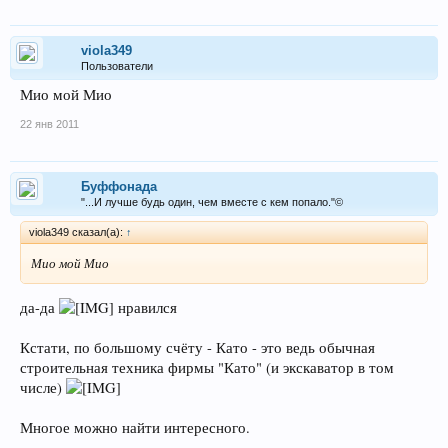
viola349
Пользователи
Мио мой Мио
22 янв 2011
Буффонада
"...И лучше будь один, чем вместе с кем попало."©
viola349 сказал(а):
↑
Мио мой Мио
да-да
нравился
Кстати, по большому счёту - Като - это ведь обычная
строительная техника фирмы "Като" (и экскаватор в том
числе)
Многое можно найти интересного.