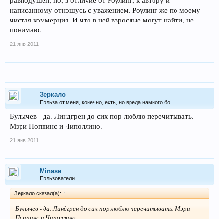
равнодушен, но, в отличие от Роулинг, к автору и
написанному отношусь с уважением. Роулинг же по моему
чистая коммерция. И что в ней взрослые могут найти, не
понимаю.
21 янв 2011
Зеркало
Польза от меня, конечно, есть, но вреда намного бо
Булычев - да. Линдгрен до сих пор люблю перечитывать.
Мэри Поппинс и Чиполлино.
21 янв 2011
Minase
Пользователи
Зеркало сказал(а):
↑
Булычев - да. Линдгрен до сих пор люблю перечитывать. Мэри
Поппинс и Чиполлино.