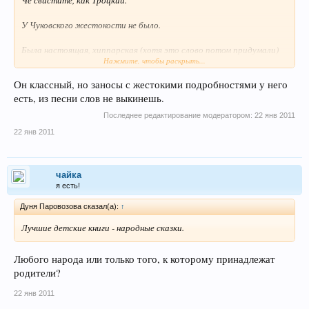
У Чуковского жестокости не было.
Была настоящая, хиппарская (хотя это слово потом придумали)
Нажмите, чтобы раскрыть...
чумовейшесть.
Он классный, но заносы с жестокими подробностями у него
По моему это самый классный детский автор
есть, из песни слов не выкинешь.
Последнее редактирование модератором:
22 янв 2011
22 янв 2011
чайка
я есть!
Дуня Паровозова сказал(а):
↑
Лучшие детские книги - народные сказки.
Любого народа или только того, к которому принадлежат
родители?
22 янв 2011