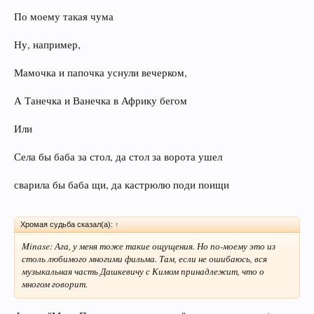
По моему такая чума
Ну, например,
Мамочка и папочка уснули вечерком,
А Танечка и Ванечка в Африку бегом
Или
Села бы баба за стол, да стол за ворота ушел
сварила бы баба щи, да кастрюлю поди поищи
Хромая судьба сказал(а):
↑
Minase: Ага, у меня тоже такие ощущения. Но по-моему это из
столь любимого многими фильма. Там, если не ошибаюсь, вся
музыкальная часть Дашкевичу с Кимом принадлежит, что о
многом говорит.