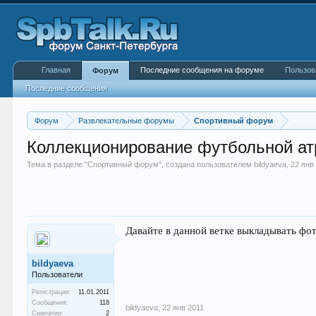
Главная
Последние сообщения на форуме
Пользов
Форум
Последние сообщения
Форум
Развлекательные форумы
Спортивный форум
Коллекционирование футбольной ат
Тема в разделе "
Спортивный форум
", создана пользователем
bildyaeva
,
22 янв
Давайте в данной ветке выкладывать фо
bildyaeva
Пользователи
Регистрация:
11.01.2011
Сообщения:
118
bildyaeva
,
22 янв 2011
Симпатии:
2