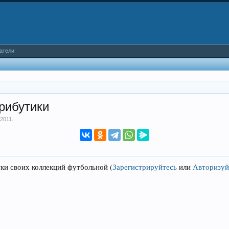
атели
рибутики
 2011
.
тки своих коллекций футбольной
(
Зарегистрируйтесь
или
Авторизуй