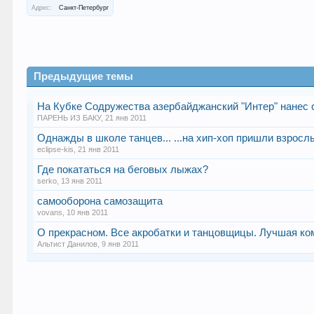
Адрес:
Санкт-Петербург
Предыдущие темы
На Кубке Содружества азербайджанский "Интер" нанес 
ПАРЕНЬ ИЗ БАКУ
,
21 янв 2011
Однажды в школе танцев... ...на хип-хоп пришли взросл
eclipse-kis
,
21 янв 2011
Где покататься на беговых лыжах?
serko
,
13 янв 2011
самооборона самозащита
vovans
,
10 янв 2011
О прекрасном. Все акробатки и танцовщицы. Лучшая ком
Альтист Данилов
,
9 янв 2011