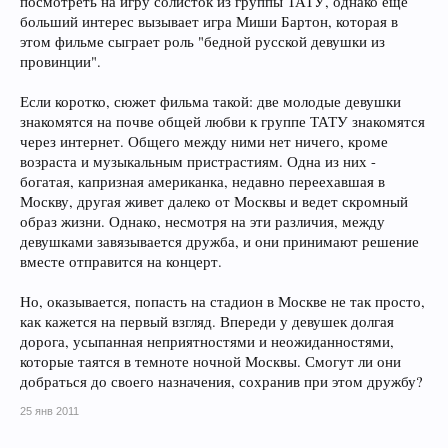
посмотреть на игру солисток из группы ТАТУ, однако еще
больший интерес вызывает игра Миши Бартон, которая в
этом фильме сыграет роль "бедной русской девушки из
провинции".
Если коротко, сюжет фильма такой: две молодые девушки
знакомятся на почве общей любви к группе ТАТУ знакомятся
через интернет. Общего между ними нет ничего, кроме
возраста и музыкальным пристрастиям. Одна из них -
богатая, капризная американка, недавно переехавшая в
Москву, другая живет далеко от Москвы и ведет скромный
образ жизни. Однако, несмотря на эти различия, между
девушками завязывается дружба, и они принимают решение
вместе отправится на концерт.
Но, оказывается, попасть на стадион в Москве не так просто,
как кажется на первый взгляд. Впереди у девушек долгая
дорога, усыпанная неприятностями и неожиданностями,
которые таятся в темноте ночной Москвы. Смогут ли они
добраться до своего назначения, сохранив при этом дружбу?
25 янв 2011