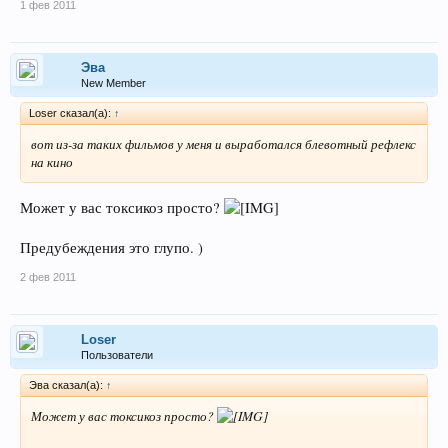
1 фев 2011
Эва
New Member
Loser сказал(а):
↑
вот из-за таких фильмов у меня и выработался блевотный рефлекс
на кино
Может у вас токсикоз просто?
Предубеждения это глупо. )
2 фев 2011
Loser
Пользователи
Эва сказал(а):
↑
Может у вас токсикоз просто?