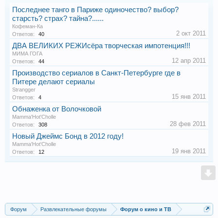
Последнее танго в Париже одиночество? выбор?
старсть? страх? тайна?......
Кофеман-Ка
2 окт 2011
Ответов:
40
ДВА ВЕЛИКИХ РЕЖИсёра творческая импотенция!!!
МИМА ГОГА
12 апр 2011
Ответов:
44
Производство сериалов в Санкт-Петербурге где в
Питере делают сериалы
Strangger
15 янв 2011
Ответов:
4
Обнаженка от Волочковой
Mamma'Hot'Cholle
28 фев 2011
Ответов:
308
Новый Джеймс Бонд в 2012 году!
Mamma'Hot'Cholle
19 янв 2011
Ответов:
12
Форум
Развлекательные форумы
Форум о кино и ТВ