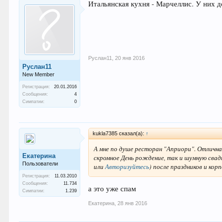
Итальянская кухня - Марчеллис. У них д
Руслан11
,
20 янв 2016
Руслан11
New Member
Регистрация:
20.01.2016
Сообщения:
4
Симпатии:
0
kukla7385 сказал(а):
↑
А мне по душе ресторан "Априори". Отлична
Екатерина
скромное День рождение, так и шумную свад
Пользователи
или
Авторизуйтесь
)
после праздников и кор
Регистрация:
11.03.2010
Сообщения:
11.734
а это уже спам
Симпатии:
1.239
Екатерина
,
28 янв 2016