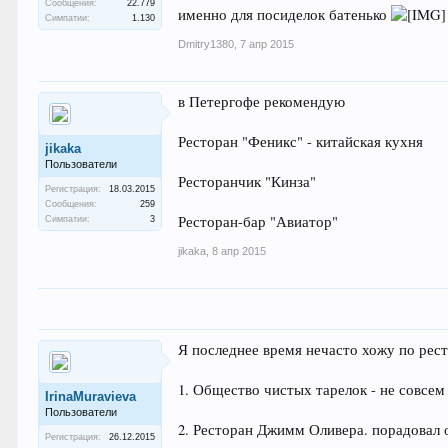
Сообщения:
22.779
именно для посиделок батенько
Симпатии:
1.130
Dmitry1380
,
7 апр 2015
в Петергофе рекомендую
Ресторан "Феникс" - китайская кухня
jikaka
Пользователи
Ресторанчик "Кинза"
Регистрация:
18.03.2015
Сообщения:
259
Ресторан-бар "Авиатор"
Симпатии:
3
jikaka
,
8 апр 2015
Я последнее время нечасто хожу по рес
1. Общество чистых тарелок - не совсем
IrinaMuravieva
Пользователи
2. Ресторан Джимм Оливера. порадовал
Регистрация:
26.12.2015