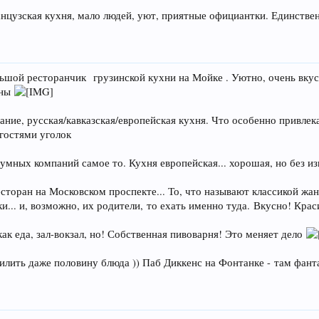
французская кухня, мало людей, уют, приятные официантки. Единст
льшой ресторанчик грузинской кухни на Мойке . Уютно, очень вкусно
ьны
ние, русская/кавказская/европейская кухня. Что особенно привлека
гостями уголок
 шумных компаний самое то. Кухня европейская... хорошая, но без 
есторан на Московском проспекте... То, что называют классикой жан
.. и, возможно, их родители, то ехать именно туда. Вкусно! Крас
как еда, зал-вокзал, но! Собственная пивоварня! Это меняет дело
силить даже половину блюда )) Паб Диккенс на Фонтанке - там фан