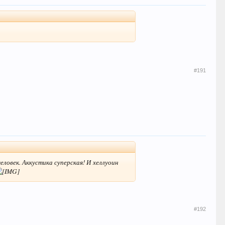
#191
еловек. Аккустика суперская! И хеллуоин
#192