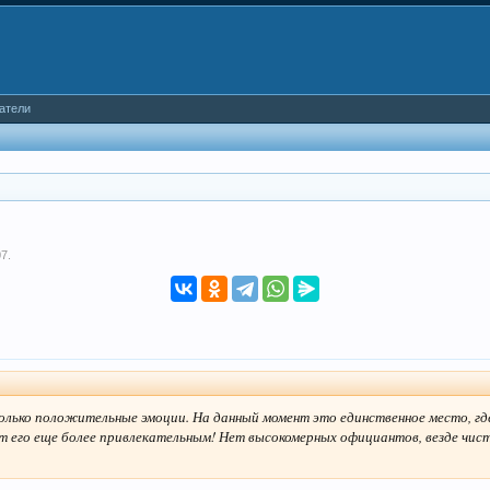
атели
07
.
олько положительные эмоции. На данный момент это единственное место, гд
ет его еще более привлекательным! Нет высокомерных официантов, везде чист