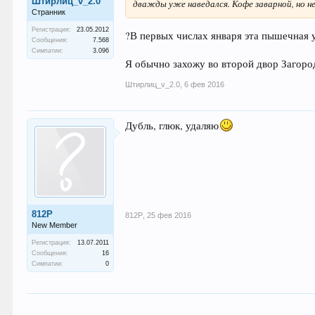
Штирлиц_v_2.0
дважды уже наведался. Кофе заварной, но не
Странник
Регистрация:
23.05.2012
?В первых числах января эта пышечная 
Сообщения:
7.568
Симпатии:
3.096
Я обычно захожу во второй двор Загород
Штирлиц_v_2.0
,
6 фев 2016
Дубль, глюк, удаляю
812P
812P
,
25 фев 2016
New Member
Регистрация:
13.07.2011
Сообщения:
16
Симпатии:
0