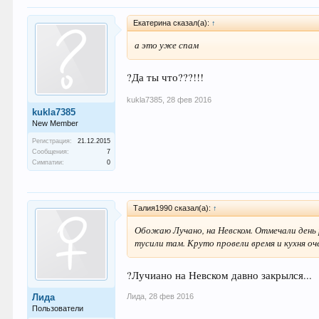
Екатерина сказал(а):
↑
а это уже спам
?Да ты что???!!!
kukla7385
,
28 фев 2016
kukla7385
New Member
Регистрация:
21.12.2015
Сообщения:
7
Симпатии:
0
Талия1990 сказал(а):
↑
Обожаю Лучано, на Невском. Отмечали день 
тусили там. Круто провели время и кухня оч
?Лучиано на Невском давно закрылся...
Лида
,
28 фев 2016
Лида
Пользователи