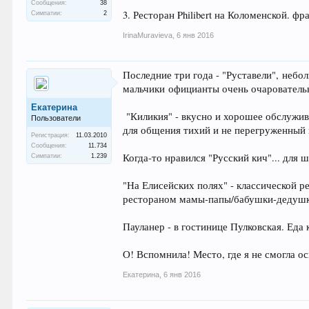
Сообщения:
38
3. Ресторан Philibert на Коломенской. 
Симпатии:
2
IrinaMuravieva
,
6 янв 2016
Последние три года - "Руставели", небо
мальчики официанты очень очаровател
Екатерина
"Киликия" - вкусно и хорошее обслужива
Пользователи
для общения тихий и не перегруженный 
Регистрация:
11.03.2010
Сообщения:
11.734
Когда-то нравился "Русский кич"... для
Симпатии:
1.239
"На Елисейских полях" - классической р
рестораном мамы-папы/бабушки-дедушки.
Пауланер - в гостинице Пулковская. Еда 
О! Вспомнила! Место, где я не смогла о
Екатерина
,
6 янв 2016