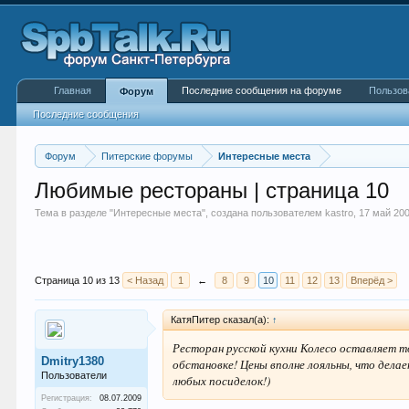
Главная
Последние сообщения на форуме
Пользов
Форум
Последние сообщения
Форум
Питерские форумы
Интересные места
Любимые рестораны | страница 10
Тема в разделе "
Интересные места
", создана пользователем
kastro
,
17 май 20
Страница 10 из 13
< Назад
1
←
8
9
10
11
12
13
Вперёд >
КатяПитер сказал(а):
↑
Ресторан русской кухни Колесо оставляет т
Dmitry1380
обстановке! Цены вполне лояльны, что дела
Пользователи
любых посиделок!)
Регистрация:
08.07.2009