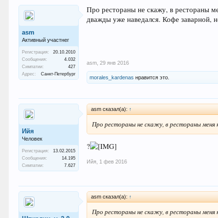
Про рестораны не скажу, в рестораны ме
дважды уже наведался. Кофе заварной, н
asm
Активный участнег
Регистрация:
20.10.2010
Сообщения:
4.032
asm
,
29 янв 2016
Симпатии:
427
Адрес:
Санкт-Петербург
morales_kardenas
нравится это.
asm сказал(а):
↑
Про рестораны не скажу, в рестораны меня 
Ийя
Человек
?
Регистрация:
13.02.2015
Сообщения:
14.195
Ийя
,
1 фев 2016
Симпатии:
7.627
asm сказал(а):
↑
Про рестораны не скажу, в рестораны меня н