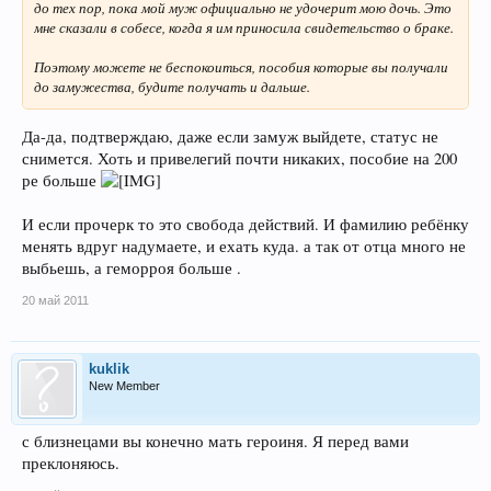
до тех пор, пока мой муж официально не удочерит мою дочь. Это
надо.....и бассейн и учеба и курсы, и танцы, и машина - и сапоги- и
мне сказали в собесе, когда я им приносила свидетельство о браке.
то и се....
Поэтому можете не беспокоиться, пособия которые вы получали
с мальчиком жила- ничего не могла- а одна с ней- все сразу
до замужества, будите получать и дальше.
реализовала.
Во какую вырастила - и танцами занимается и учится хорошо, и
Да-да, подтверждаю, даже если замуж выйдете, статус не
языки даются легко.......только вредная - папки не было, чтобы по
снимется. Хоть и привелегий почти никаких, пособие на 200
попки бить.....все балуют!
ре больше
И если прочерк то это свобода действий. И фамилию ребёнку
менять вдруг надумаете, и ехать куда. а так от отца много не
выбьешь, а геморроя больше .
20 май 2011
kuklik
New Member
с близнецами вы конечно мать героиня. Я перед вами
преклоняюсь.