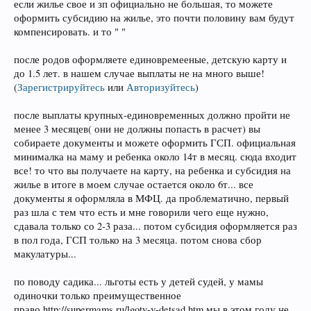
если жилье свое и зп официально не большая, то можете
оформить субсидию на жилье, это почти половину вам будут
компенсировать. и то " "
после родов оформляете единовремееные, детскую карту и
до 1.5 лет. в нашем случае выплаты не на много выше!
(
Зарегистрируйтесь
или
Авторизуйтесь
)
после выплаты крупных-единовременных должно пройти не
менее 3 месяцев( они не должны попасть в расчет) вы
собираете документы и можете оформить ГСП. официальная
минималка на маму и ребенка около 14т в месяц. сюда входит
все! то что вы получаете на карту, на ребенка и субсидия на
жилье в итоге в моем случае остается около 6т... все
документы я оформляла в МФЦ. да проблематично, первый
раз шла с тем что есть и мне говорили чего еще нужно,
сдавала только со 2-3 раза... потом субсидия оформляется раз
в пол года, ГСП только на 3 месяца. потом снова сбор
макулатуры...
по поводу садика... льготы есть у детей судей, у мамы
одиночки только преимущественное
право.http://supermams.ru/lgoty-v-detsad.htm мы в этом году не