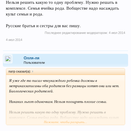
Нельзя решить какую то одну проблему. Нужно решать в
комплексе. Семья ячейка рода. Вобществе надо насаждать
культ семьи и рода.
Русские братья и сестры для вас пишу.
Последнее редактирование модератором:
4 июл 2014
4 июл 2014
Олля-ля
Пользователи
патр сказал(а):
↑
Я уже где то писал чтоукаждого ребенка должны в
метрикахзаписаны оба родителя без разницы хотят они или нет.
Биологических родителей.
Никаких льгот одиночкам. Нельзя поощрять плохие семьи.
Нельзя решить какую то одну проблему. Нужно решать в
комплексе. Семья ячейка рода. Вобществе надо насаждать культ
Нажмите, чтобы раскрыть...
семьи и рода.