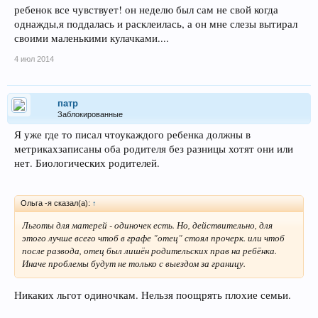
ребенок все чувствует! он неделю был сам не свой когда
однажды,я поддалась и расклеилась, а он мне слезы вытирал
своими маленькими кулачками....
4 июл 2014
патр
Заблокированные
Я уже где то писал чтоукаждого ребенка должны в
метрикахзаписаны оба родителя без разницы хотят они или
нет. Биологических родителей.
Ольга -я сказал(а):
↑
Льготы для матерей - одиночек есть. Но, действительно, для
этого лучше всего чтоб в графе "отец" стоял прочерк. или чтоб
после развода, отец был лишён родительских прав на ребёнка.
Иначе проблемы будут не только с выездом за границу.
Никаких льгот одиночкам. Нельзя поощрять плохие семьи.