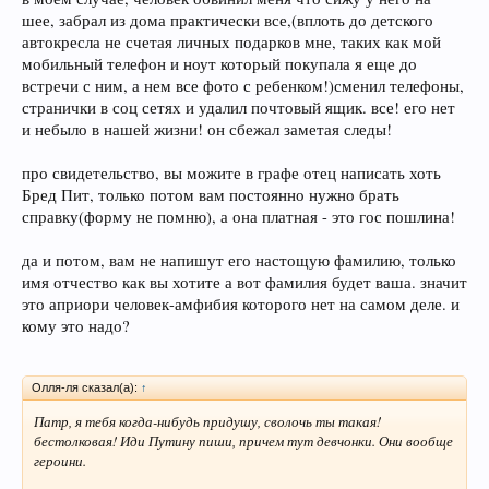
шее, забрал из дома практически все,(вплоть до детского
автокресла не счетая личных подарков мне, таких как мой
мобильный телефон и ноут который покупала я еще до
встречи с ним, а нем все фото с ребенком!)сменил телефоны,
странички в соц сетях и удалил почтовый ящик. все! его нет
и небыло в нашей жизни! он сбежал заметая следы!
про свидетельство, вы можите в графе отец написать хоть
Бред Пит, только потом вам постоянно нужно брать
справку(форму не помню), а она платная - это гос пошлина!
да и потом, вам не напишут его настощую фамилию, только
имя отчество как вы хотите а вот фамилия будет ваша. значит
это априори человек-амфибия которого нет на самом деле. и
кому это надо?
Олля-ля сказал(а):
↑
Патр, я тебя когда-нибудь придушу, сволочь ты такая!
бестолковая! Иди Путину пиши, причем тут девчонки. Они вообще
героини.