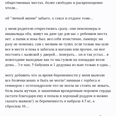
общественных местах, более свободно и раскрепощенно
чтоли...
об "личной жизни" забыто, о сексе и отдыхе тоже...
у меня родители открестились сразу, они пенсионеры и
инывалиды оба, живут на даче где для нас с ребенком места
нет. а папик и пока был. вел себя эгоистично, памперс ни
разу не поменял, сам с мелким не гулял, если только мы шли
все в месте и пока я забегала в магазин или прочее, он мог
постоять с каляской у дверей... поиграть... он и так устал... в
новогодние выходные как то мы гуляли на площадке возле
дома... 3-е пап, 5 бабушек и 1 дедушка из мам только я одна...
могу добавить что за время беременности у меня вылезли
все болячки коких и быть не могло! начиная с гербеса и
геммороя с остехондрозом что не могла не стоять не лежать,
боль юыла жуткая, и заканчивая врожденным пороком сердца
(кстати благодаря ему я попала в хорошый роддом и можно
сказать выжила!) за беременность я набрала 4.5 кг, а
сбросила 16....