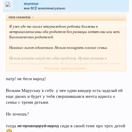
murmur
мне ВСЁ монопенисуально
патр сказал(а):
↑
Я уже где то писал чтоукаждого ребенка должны в
метрикахзаписаны оба родителя без разницы хотят они или нет.
Биологических родителей.
Никаких льгот одиночкам. Нельзя поощрять плохие семьи.
Нельзя решить какую то одну проблему. Нужно решать в
комплексе. Семья ячейка рода. Вобществе надо насаждать культ
Нажмите, чтобы раскрыть...
семьи и рода.
патр! не беси народ!
Русские братья и сестры для вас пишу.
Возьми Маруську к себе. у нее один киндер есть-заделай ей
еще двоих и будет у тебя свершившаяся мечта идиота о
семье с тремя детьми.
Не хочешь?
тогда
не провоцируй народ
сиди в своей теме про трех детей