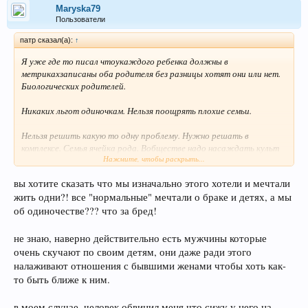
Maryska79
Пользователи
патр сказал(а):
↑
Я уже где то писал чтоукаждого ребенка должны в
метрикахзаписаны оба родителя без разницы хотят они или нет.
Биологических родителей.
Никаких льгот одиночкам. Нельзя поощрять плохие семьи.
Нельзя решить какую то одну проблему. Нужно решать в
комплексе. Семья ячейка рода. Вобществе надо насаждать культ
Нажмите, чтобы раскрыть...
семьи и рода.
вы хотите сказать что мы изначально этого хотели и мечтали
Русские братья и сестры для вас пишу.
жить одни?! все "нормальные" мечтали о браке и детях, а мы
об одиночестве??? что за бред!
не знаю, наверно действительно есть мужчины которые
очень скучают по своим детям, они даже ради этого
налаживают отношения с бывшими женами чтобы хоть как-
то быть ближе к ним.
в моем случае, человек обвинил меня что сижу у него на