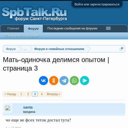
Войти или зарегистрироваться
Главная
Последние сообщения на форуме
Форум
Последние сообщения
Форум
...
Форум о семейных отношениях
Мать-одиночка делимся опытом |
страница 3
< Назад
1
2
3
4
Вперёд >
santa
вредина
чо еще не фсех теток достал тута?