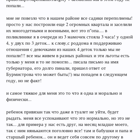
попали...
мне не повезло что в нашем районе все садики переполнены!
просто у нас построили еще 2 огромных квартала и заселили
их многодетными и военными, вот это п"опа.... в
поликлинике я в очереди из 3 мамочек стояла 3 часа! у одной
4, у двух по 3 деток... к слову,с роддома я поддерживаю
отношения с девочками из наших 4 деток только мы не
попали!!! все мы живем в разных районах и эти льготы есть
только у меня и то не помогло... писала письмо на имя
губернатора, его долго пинали, пришел ответ от
Бурмистрова что может быть(!) мы попадем в следующем
году, но не факт!
и самое тяжкое для меня это то что я одна и морально и
физически...
ребенок привязан так что даже в туалет не уйти, будет
рыдать. меня все успокаивают что это нормально, но это не
так... для примера у нас есть друг, на месяц младше моего,
так с ним нянькаются поголовно все! там и бабушки и папа и
старшый ребенок... он и ведет себя совсем по другому в