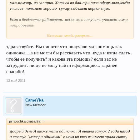
мат.помощь, но запарно. Хотя сама два-три раза оформляла-когда
училась- помогало хорошо- сумму выделяли нормальную.
Если в бюджетке работаешь- то можно получить участок земли-
попробовать-
Нажмите, чтобы раскрыть...
В садиках льгот нет- не в очереди , ни скидки на отплату ...
(кстати, в очередь нужно становиться -лучше- сразу после
здравствуйте. Вы пишите что получали мат.помощь как
рождения- мест в садиках нет! очереди большие )
одиночка... а не могли бы рассказать что, куда и когда сдать ,
Про свидетельство -поставь прочерк- даже если запишешь брата
чтобы ее получить? и какова эта помощь? если вас не
или дядю- ну чтобы красиво было- не надо...проблемы есть
затруднит. нигде не могу найти иформацию... заранее
небольшие...
спасибо!
Вот сама сейчас маюсь...а документ уже не меняют они- говорят
13 май 2011
запись в акте загса города неизменна(в отделе опеки и
попечительства).
CameYka
А так- главное чтобы родные были рядом- мама и папа- помогали.
New Member
Если что -вопрос какой -пиши, спрашивай, может сталкивалась...
pimpochka сказал(а):
↑
Я уже 9 лет одна рощу - и не нарадуюсь!
Добрый день Я тоже мать одиночка . Я вышла замуж 2 года назад
и статус "матери одиночки" с меня ни кто не имеет права снять,
И даже мечты свои -желания- реализовать проще - сразу все