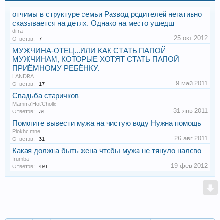
отчимы в структуре семьи Развод родителей негативно
сказывается на детях. Однако на место ушедш
difra
25 окт 2012
Ответов:
7
МУЖЧИНА-ОТЕЦ...ИЛИ КАК СТАТЬ ПАПОЙ
МУЖЧИНАМ, КОТОРЫЕ ХОТЯТ СТАТЬ ПАПОЙ
ПРИЁМНОМУ РЕБЁНКУ.
LANDRA
9 май 2011
Ответов:
17
Свадьба старичков
Mamma'Hot'Cholle
31 янв 2011
Ответов:
34
Помогите вывести мужа на чистую воду Нужна помощь
Plokho mne
26 авг 2011
Ответов:
31
Какая должна быть жена чтобы мужа не тянуло налево
Irumba
19 фев 2012
Ответов:
491