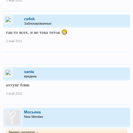
1 май 2011
ca4ok
Заблокированные
так-то всех, и не тока теток
2 май 2011
santa
вредина
ахтунг блин
2 май 2011
Мосьена
New Member
Sagapo сказал(а):
↑