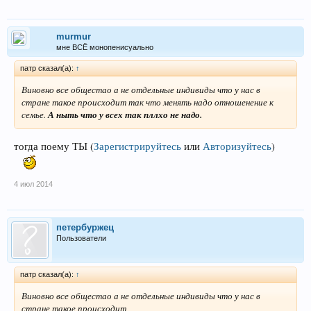
murmur
мне ВСЁ монопенисуально
патр сказал(а):
↑
Виновно все общестао а не отдельные индивиды что у нас в
стране такое происходит так что менять надо отношенение к
семье.
А ныть что у всех так пллхо не надо.
тогда поему ТЫ
(
Зарегистрируйтесь
или
Авторизуйтесь
)
4 июл 2014
петербуржец
Пользователи
патр сказал(а):
↑
Виновно все общестао а не отдельные индивиды что у нас в
стране такое происходит