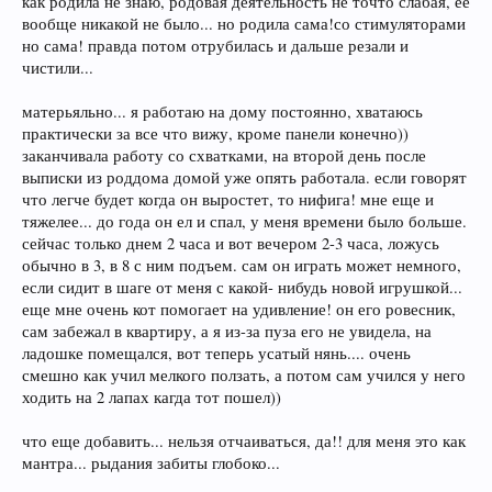
как родила не знаю, родовая деятельность не точто слабая, ее
вообще никакой не было... но родила сама!со стимуляторами
но сама! правда потом отрубилась и дальше резали и
чистили...
матерьяльно... я работаю на дому постоянно, хватаюсь
практически за все что вижу, кроме панели конечно))
заканчивала работу со схватками, на второй день после
выписки из роддома домой уже опять работала. если говорят
что легче будет когда он выростет, то нифига! мне еще и
тяжелее... до года он ел и спал, у меня времени было больше.
сейчас только днем 2 часа и вот вечером 2-3 часа, ложусь
обычно в 3, в 8 с ним подъем. сам он играть может немного,
если сидит в шаге от меня с какой- нибудь новой игрушкой...
еще мне очень кот помогает на удивление! он его ровесник,
сам забежал в квартиру, а я из-за пуза его не увидела, на
ладошке помещался, вот теперь усатый нянь.... очень
смешно как учил мелкого ползать, а потом сам учился у него
ходить на 2 лапах кагда тот пошел))
что еще добавить... нельзя отчаиваться, да!! для меня это как
мантра... рыдания забиты глобоко...