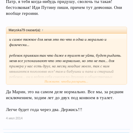
Патр, я тебя когда-нибудь придушу, сволочь ты такая!
Русские братья и сестры для вас пишу.
бестолковая! Иди Путину пиши, причем тут девчонки. Они
вообще героини.
Maryska79 сказал(а):
↑
и самое тяжкое для меня это то что я одна и морально и
физически...
ребенок привязан так что даже в туалет не уйти, будет рыдать.
меня все успокаивают что это нормально, но это не так... для
примера у нас есть друг, на месяц младше моего, так с ним
нянькаются поголовно все! там и бабушки и папа и старшый
ребенок... он и ведет себя совсем по другому в общественных
Нажмите, чтобы раскрыть...
местах, более свободно и раскрепощенно чтоли...
Да Марин, это на самом деле нормально. Все мы, за редким
исключением, ходим лет до двух под конвоем в туалет.
Легче будет года через два. Держись!!!
4 июл 2014