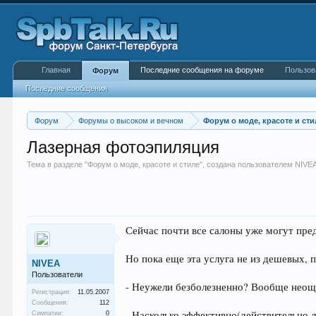
Главная
Последние сообщения на форуме
Пользов
Форум
Последние сообщения
Форум
Форумы о высоком и вечном
Форум о моде, красоте и сти
Лазерная фотоэпиляция
Тема в разделе "
Форум о моде, красоте и стиле
", создана пользователем
NIVE
Сейчас почти все салоны уже могут пред
Но пока еще эта услуга не из дешевых, п
NIVEA
Пользователи
- Неужели безболезненно? Вообще неощ
Регистрация:
11.05.2007
Сообщения:
112
- Насколько эффективно(действительно л
Симпатии:
0