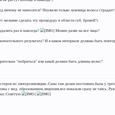
ед ничему не наносится? Неужели только луковица волоса страдает?
ет желание сделать эту процедуру в области губ, бровей?)
удалить раз и навсегда?
Можно разве на все лицо?
окончательного результата? И в каком интервале должны быть повто
рительно "побриться" или какой должен быть длинны волос?
стеров по электроэпиляции..Сама там делаю постоянно,была у трех 
омы с мед. образованием,лицензия,все показали сразу не таясь..Ру
 час.Советую