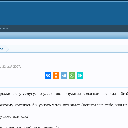
атели
ле
A
,
22 май 2007
.
ложить эту услугу, по удалению ненужных волосков навсегда и безб
оэтому хотелось бы узнать у тех кто знает (испытал на себе, или из
утимо или как?
и не растут вообще и никогда?)