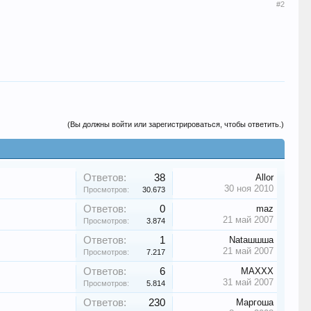
#2
(Вы должны войти или зарегистрироваться, чтобы ответить.)
Ответов:
38
Allor
30 ноя 2010
Просмотров:
30.673
Ответов:
0
maz
21 май 2007
Просмотров:
3.874
Ответов:
1
Nataшшшa
21 май 2007
Просмотров:
7.217
Ответов:
6
MAXXX
31 май 2007
Просмотров:
5.814
Ответов:
230
Маргоша