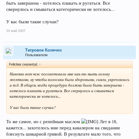
быть завершена - хотелось плакать и ругаться. Все
свернулось и смываться категорически не хотелось...
У вас были такие случаи?
24 май 2007
Тигровое Колечко
Пользователи
Felicitas сказал(а):
↑
Навеяно вот чем: посоветовали мне как-то мыть голову
желтками, ну чтобы волосики были здоровыми, сияли, укреплялись
и т.д. В общем, когда процедура должна была быть завершена -
хотелось плакать и ругаться. Все свернулось и смываться
категорически не хотелось...
У вас были такие случаи?
То же самое, но с репейным маслом
Лет в 18,
кажется... захотелось мне перед кавалером на свидании
блеснуть шикарной гривой. В результате мало того, что