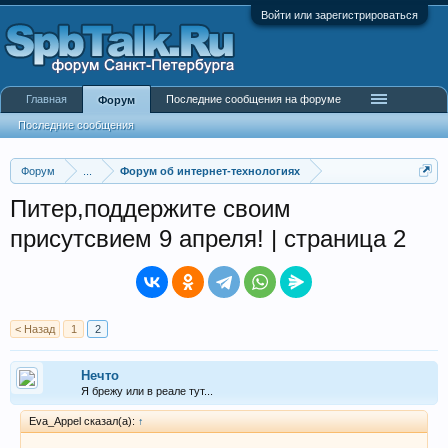
Войти или зарегистрироваться
Главная
Последние сообщения на форуме
Форум
Последние сообщения
Форум
...
Форум об интернет-технологиях
Питер,поддержите своим
присутсвием 9 апреля! | страница 2
< Назад
1
2
Нечто
Я брежу или в реале тут...
Eva_Appel сказал(а):
↑