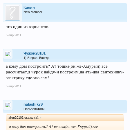
Калян
New Member
это один из вариантов.
5 апр 2011
Чужой20101
1) Я прав. Всегда.
а кому дом построить? А? тошка(он же-Хмурый) все
рассчитает,я чурок найду-и построим,на ать-два!сантехнику-
электрику сделаю сам!
5 апр 2011
natashik79
Пользователи
alien20101 сказал(а):
↑
а кому дом построить? А? тошка(он же-Хмурый) все