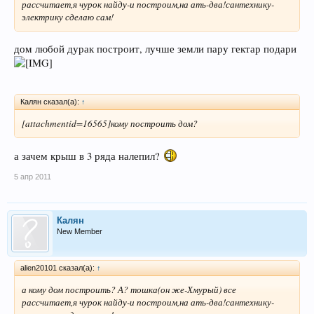
рассчитает,я чурок найду-и построим,на ать-два!сантехнику-
электрику сделаю сам!
дом любой дурак построит, лучше земли пару гектар подари
Калян сказал(а):
↑
[attachmentid=16565]кому построить дом?
а зачем крыш в 3 ряда налепил?
5 апр 2011
Калян
New Member
alien20101 сказал(а):
↑
а кому дом построить? А? тошка(он же-Хмурый) все
рассчитает,я чурок найду-и построим,на ать-два!сантехнику-