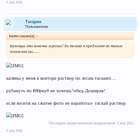
5 апр 2011
Татарин
Пользователи
Калян сказал(а):
↑
туземцы это конечно хорошо! да только я предлогаю не таким
лохам как вы.......
каляны у меня в конторе раствор по лесам таскают....
рубануть по 800ркуб не хочешь?обед-Доширак!
если мозгов на сжатие фото не наработал- таскай раствор.
Последнее редактирование модератором:
6 апр 2011
6 апр 2011