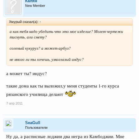
Калян
New Member
Хмурый сказал(а):
↑
а как тебя надо убедить что это мое изделие? Могет чертежи
тиснуть, али смету?
соленый кукуруз? а может-арбуз?
не много ли ты хочешь, узкоглазый индус?
а может ты? индус?
такие дома как ты выложил,у меня студенты 1-го курса
рязанского училища делают
7 апр 2011
SeaGull
Пользователи
Ну да, а расписные лоджии два негра из Камбоджии. Мне