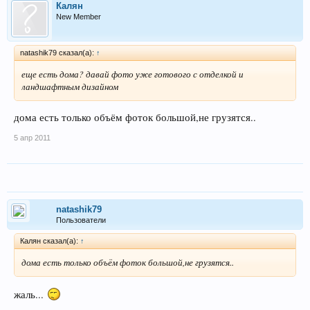
Калян
New Member
natashik79 сказал(а):
↑
еще есть дома? давай фото уже готового с отделкой и
ландшафтным дизайном
дома есть только объём фоток большой,не грузятся..
5 апр 2011
natashik79
Пользователи
Калян сказал(а):
↑
дома есть только объём фоток большой,не грузятся..
жаль...