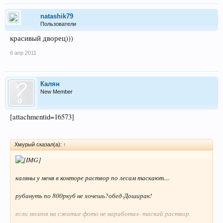
natashik79
Пользователи
красивый дворец)))
6 апр 2011
Калян
New Member
[attachmentid=16573]
Хмурый сказал(а):
↑
каляны у меня в конторе раствор по лесам таскают....
рубануть по 800ркуб не хочешь?обед-Доширак!
если мозгов на сжатие фото не наработал- таскай раствор.