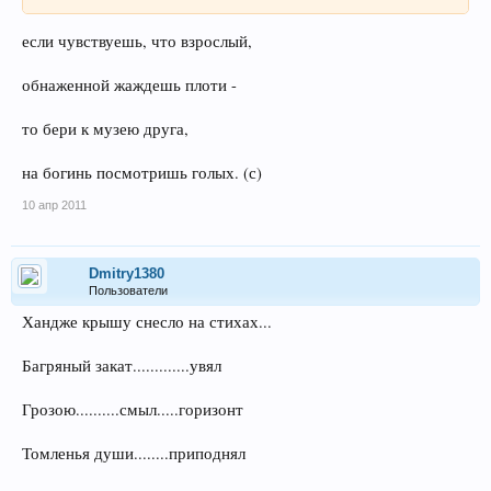
если чувствуешь, что взрослый,
обнаженной жаждешь плоти -
то бери к музею друга,
на богинь посмотришь голых. (с)
10 апр 2011
Dmitry1380
Пользователи
Хандже крышу снесло на стихах...
Багряный закат.............увял
Грозою..........смыл.....горизонт
Томленья души........приподнял