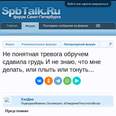
Войти или зарегистрироваться
Главная
Последние сообщения на форуме
Форум
Последние сообщения
Форум
Развлекательные форумы
Литературный форум
Не понятная тревога обручем
сдавила грудь И не знаю, что мне
делать, или плыть или тонуть...
ХанДжа
ПодводныйКамень Оксюморон, вОжиданииПопутногоВетра
Предстояние