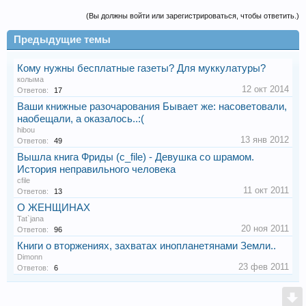
(Вы должны войти или зарегистрироваться, чтобы ответить.)
Предыдущие темы
Кому нужны бесплатные газеты? Для муккулатуры?
колыма
12 окт 2014
Ответов:
17
Ваши книжные разочарования Бывает же: насоветовали,
наобещали, а оказалось..:(
hibou
13 янв 2012
Ответов:
49
Вышла книга Фриды (c_file) - Девушка со шрамом.
История неправильного человека
cfile
11 окт 2011
Ответов:
13
О ЖЕНЩИНАХ
Tat`jana
20 ноя 2011
Ответов:
96
Книги о вторжениях, захватах инопланетянами Земли..
Dimonn
23 фев 2011
Ответов:
6