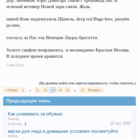
дор, любимые Аэро Дзинтарс сняли с производства. И
зеленый ветивер Новой зари сняли. Жаль.
зимой Коко мадемуазель Шанель, deep red Hugo boss, paradox
jacomo,
охочусь за Пас ель Венеции Лауры бреготти.
Золото скифов понравилось. и неожиданно Красная Москва.
В холодное время нравится.
7 июл 2014
(Вы должны войти или зарегистрироваться, чтобы ответить.)
< Назад
1
←
11
12
13
14
15
→
17
Вперёд >
Предыдущие темы
Как ухаживать за обувью
Desreg
10 окт 2007
Ответов:
2
маски для лица в домашних условиях посоветуйте
NIVEA