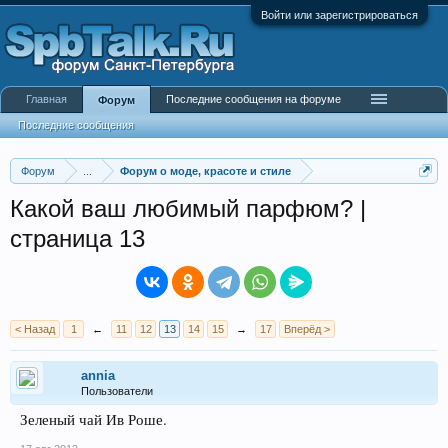
Войти или зарегистрироваться
Главная
Последние сообщения на форуме
Форум
Последние сообщения
Форум
...
Форум о моде, красоте и стиле
Какой ваш любимый парфюм? |
страница 13
< Назад
1
←
11
12
13
14
15
→
17
Вперёд >
annia
Пользователи
Зеленый чай Ив Роше.