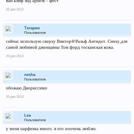
ван клиф энд арпелс - фёст
20 дек 2013
Татарин
Пользователи
сейчас использую сверху Виктор@Ральф Антидот. Снизу,для
самой любимой дженщины Том форд тосканская кожа.
20 дек 2013
nesha
Пользователи
обожаю Диориссимо
20 дек 2013
Lea
Пользователи
у меня парфюма много. я его ооочень люблю.