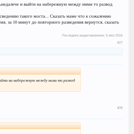
итьнедалече и выйти на набережную между ними то развод
сведению такого моста... Сказать маме что к сожалению
емя, за 10 минут до повторного разведения вернутся, сказать
Последнее редактирование:
5 июл 2016
#27
 выйти на набережную между ними то развод
#28