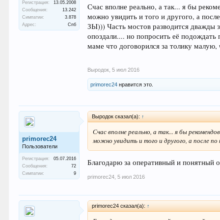
Регистрация:
13.05.2008
Счас вполне реально, а так... я бы рек
Сообщения:
13.242
можно увидить и того и другого, а посл
Симпатии:
3.878
ЗЫ))) Часть мостов разводится дважды з
Адрес:
Спб
опоздали.... но попросить её подождать 
маме что договорился за толику малую, 
Выродок
,
5 июл 2016
primorec24
нравится это.
Выродок сказал(а):
↑
Счас вполне реально, а так... я бы рекомен
primorec24
можно увидить и того и другого, а после п
Пользователи
Регистрация:
05.07.2016
Благодарю за оперативный и понятный от
Сообщения:
72
Симпатии:
9
primorec24
,
5 июл 2016
primorec24 сказал(а):
↑