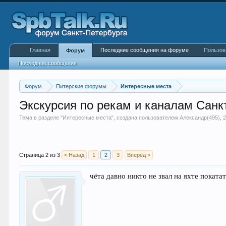
Главная
Последние сообщения на форуме
Пользов
Форум
Последние сообщения
Форум
Питерские форумы
Интересные места
Экскурсия по рекам и каналам Санкт
Тема в разделе "
Интересные места
", создана пользователем
Александр(495)
,
2
Страница 2 из 3
< Назад
1
2
3
Вперёд >
чёта давно никто не звал на яхте покатат