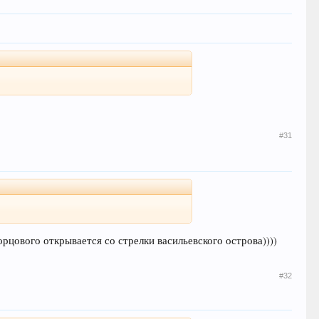
#31
орцового открывается со стрелки васильевского острова))))
#32