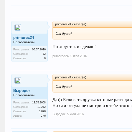
primorec24 сказал(а):
↑
От души!
primorec24
Пользователи
По ходу так и сделаю!
Регистрация:
05.07.2016
Сообщения:
72
primorec24
,
5 июл 2016
Симпатии:
9
primorec24 сказал(а):
↑
От души!
Выродок
Пользователи
Да))) Если есть друзья которые развода
Регистрация:
13.05.2008
Но сам оттуда не смотри и я тебе этого 
Сообщения:
13.242
Симпатии:
3.878
Выродок
,
5 июл 2016
Адрес:
Спб