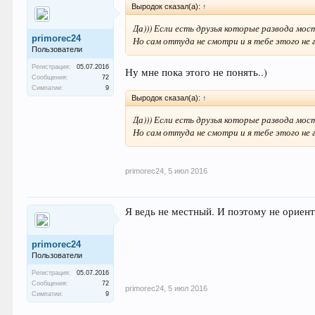
Выродок сказал(а):
↑
Да))) Если есть друзья которые развода мос
primorec24
Но сам оттуда не смотри и я тебе этого не г
Пользователи
Регистрация:
05.07.2016
Ну мне пока этого не понять..)
Сообщения:
72
Симпатии:
9
Выродок сказал(а):
↑
Да))) Если есть друзья которые развода мос
Но сам оттуда не смотри и я тебе этого не г
primorec24
,
5 июл 2016
Я ведь не местный. И поэтому не ориент
primorec24
Пользователи
Регистрация:
05.07.2016
Сообщения:
72
primorec24
,
5 июл 2016
Симпатии:
9