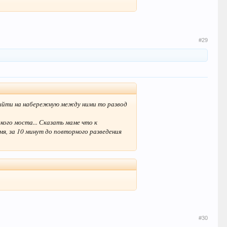
#29
 выйти на набережную между ними то развод
ого моста... Сказать маме что к
мя, за 10 минут до повторного разведения
#30