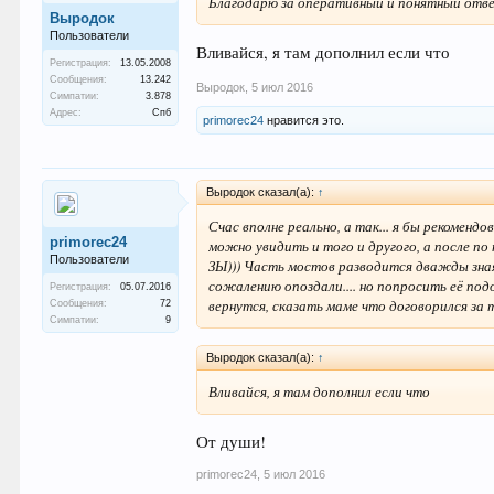
Благодарю за оперативный и понятный ответ
Выродок
Пользователи
Вливайся, я там дополнил если что
Регистрация:
13.05.2008
Сообщения:
13.242
Выродок
,
5 июл 2016
Симпатии:
3.878
Адрес:
Спб
primorec24
нравится это.
Выродок сказал(а):
↑
Счас вполне реально, а так... я бы рекомен
primorec24
можно увидить и того и другого, а после п
Пользователи
ЗЫ))) Часть мостов разводится дважды зная
сожалению опоздали.... но попросить её под
Регистрация:
05.07.2016
вернутся, сказать маме что договорился за 
Сообщения:
72
Симпатии:
9
Выродок сказал(а):
↑
Вливайся, я там дополнил если что
От души!
primorec24
,
5 июл 2016