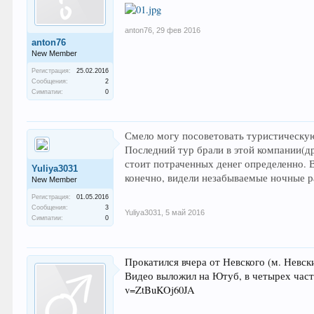
anton76
,
29 фев 2016
anton76
New Member
Регистрация:
25.02.2016
Сообщения:
2
Симпатии:
0
Смело могу посоветовать туристическу
Последний тур брали в этой компании(д
стоит потраченных денег определенно. 
Yuliya3031
конечно, видели незабываемые ночные р
New Member
Регистрация:
01.05.2016
Сообщения:
3
Yuliya3031
,
5 май 2016
Симпатии:
0
Прокатился вчера от Невского (м. Невск
Видео выложил на Ютуб, в четырех частя
v=ZtBuKOj60JA