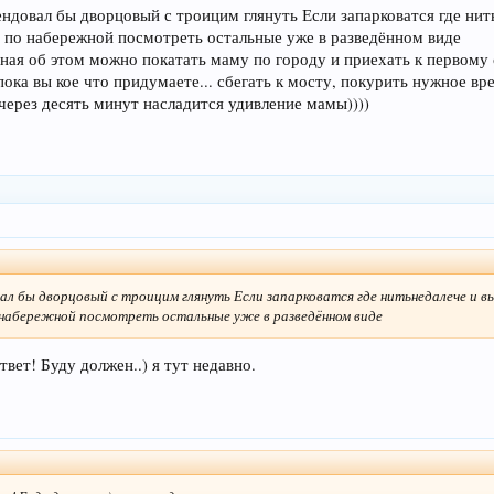
омендовал бы дворцовый с троицим глянуть Если запарковатся где н
е по набережной посмотреть остальные уже в разведённом виде
ная об этом можно покатать маму по городу и приехать к первому 
пока вы кое что придумаете... сбегать к мосту, покурить нужное вр
через десять минут насладится удивление мамы))))
довал бы дворцовый с троицим глянуть Если запарковатся где нитьнедалече и
о набережной посмотреть остальные уже в разведённом виде
вет! Буду должен..) я тут недавно.