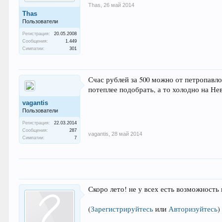
Thas
,
26 май 2014
Thas
Пользователи
Регистрация:
20.05.2008
Сообщения:
1.449
Симпатии:
301
Счас рублей за 500 можно от петропавло
потеплее подобрать, а то холодно на Нев
vagantis
Пользователи
Регистрация:
22.03.2014
Сообщения:
287
vagantis
,
28 май 2014
Симпатии:
7
Скоро лето! не у всех есть возможность
(
Зарегистрируйтесь
или
Авторизуйтесь
)