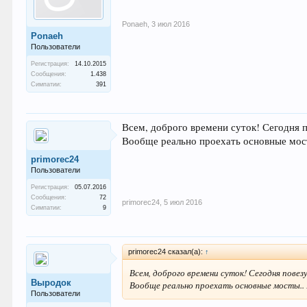
Ponaeh
,
3 июл 2016
Ponaeh
Пользователи
Регистрация:
14.10.2015
Сообщения:
1.438
Симпатии:
391
Всем, доброго времени суток! Сегодня п
Вообще реально проехать основные мост
primorec24
Пользователи
Регистрация:
05.07.2016
Сообщения:
72
primorec24
,
5 июл 2016
Симпатии:
9
primorec24 сказал(а):
↑
Всем, доброго времени суток! Сегодня повезу
Выродок
Вообще реально проехать основные мосты..
Пользователи