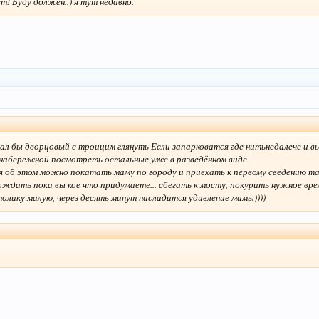
! Буду должен..) я тут недавно.
довал бы дворцовый с троицим глянуть Если запарковатся где нитьнедалече и
о набережной посмотреть остальные уже в разведённом виде
 об этом можно покатать маму по городу и приехать к первому сведению так
ождать пока вы кое что придумаете... сбегать к мосту, покурить нужное вре
толику малую, через десять минут насладится удивление мамы))))