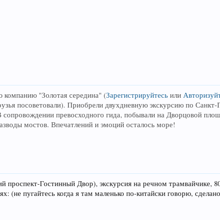
ю компанию "Золотая середина"
(
Зарегистрируйтесь
или
Авторизуй
рузья посоветовали). Приобрели двухдневную экскурсию по Санкт
В сопровождении превосходного гида, побывали на Дворцовой площ
азводы мостов. Впечатлений и эмоций осталось море!
ий проспект-Гостинный Двор), экскурсия на речном трамвайчике, 800
х: (не пугайтесь когда я там маленько по-китайски говорю, сделано