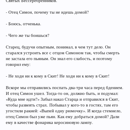
Святых Бессеребренников.
- Отец Симон, почему ты не идешь домой?
- Боюсь, отченька.
- Чего же ты боишься?
Старец, будучи опытным, понимал, в чем тут дело. Он
старался устроить все с отцом Симоном так, чтобы смерть
не застала его пьяным. Он знал его слабость, и поэтому
говорил ему:
- Не ходи ни к кому в Скит! Не ходи ни к кому в Скит!
Вскоре мы отправились поспать два-три часа перед бдением.
И отец Симон ушел. Тогда-то он, должно быть, и подумал:
«Куда мне идти?» Забыл наказ Старца и отправился в Скит,
чтобы развеять страх. Побывал у кого-то в гостях, там его
угостили ракией: «Выпей одну рюмочку». И когда стемнело,
отец Симон был уже пьян. Как ему добраться домой? Дали
ему в качестве фонарика керосиновую лампу.