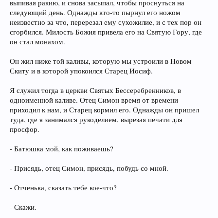
выпивая ракию, и снова засыпал, чтобы проснуться на
следующий день. Однажды кто-то пырнул его ножом
неизвестно за что, перерезал ему сухожилие, и с тех пор он
сгорбился. Милость Божия привела его на Святую Гору, где
он стал монахом.
Он жил ниже той каливы, которую мы устроили в Новом
Скиту и в которой упокоился Старец Иосиф.
Я служил тогда в церкви Святых Бессеребренников, в
одноименной каливе. Отец Симон время от времени
приходил к нам, и Старец кормил его. Однажды он пришел
туда, где я занимался рукоделием, вырезая печати для
просфор.
- Батюшка мой, как поживаешь?
- Присядь, отец Симон, присядь, побудь со мной.
- Отченька, сказать тебе кое-что?
- Скажи.