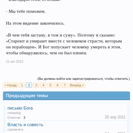
- Мы тебе поможем.
На этом видение закончилось.
«В чем тебя застану, в том и сужу». Поэтому и сказано:
«Стареют и умирают вместе с человеком страсти, которым
он порабощен». И Бог попускает человеку умереть в этом,
чтобы обнаружилось, чем он был пленен.
21 окт 2013
(Вы должны войти или зарегистрироваться, чтобы ответить.)
< Назад
1
2
3
4
5
6
7
Вперёд >
Предыдущие темы
письмо Бога
romanlug
25 апр 2011
Ответов:
3
Власть и совесть
скромняга