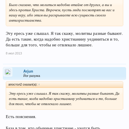
Было сказано, что молиться надобно втайне от других, а вы и
здесь против Христа. Впрочем, пусть люди посмотрят на вас и
вашу веру, ибо этим вы раскрываете всю сущность своего
антихристианства.
Эту ересь уже слышал. Я так скажу, молитвы разные бывают.
Да есть такие, когда надобно христианину уединиться и то,
больше для того, чтобы не отвлекало лишнее.
8 июл 2013
Arjun
Йог разума
апостол2 сказал(а):
↑
Эту ересь уже слышал. Я так скажу, молитвы разные бывают. Да
есть такие, когда надобно христианину уединиться и то, больше
для того, чтобы не отвлекало лишнее.
Есть пояснения.
База в том, что обычные христиане - учатся быть