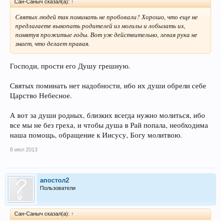
Сан-Саныч сказал(а):
↑
Святых людей так поминать не пробовали? Хорошо, что еще не
предлагаете выкопать родителей из могилы и лобызать их,
помятуя прожитые годы. Вот уж действительно, левая рука не
знает, что делает правая.
Господи, прости его Душу грешную.
Святых поминать нет надобности, ибо их души обрели себе
Царство Небесное.
А вот за души родных, близких всегда нужно молиться, ибо
все мы не без греха, и чтобы душа в Рай попала, необходима
наша помощь, обращение к Иисусу, Богу молитвою.
8 июл 2013
апостол2
Пользователи
Сан-Саныч сказал(а):
↑