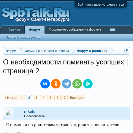
Войти или зарегистрироваться
Главная
Последние сообщения на форуме
Форум
Последние сообщения
Форум
Форумы о высоком и вечном
Форум о религиях
О необходимости поминать усопших |
страница 2
< Назад
1
2
3
4
5
6
7
Вперёд >
nikols
Пользователи
Я поминки по родителям устраивал, родственники хотели...