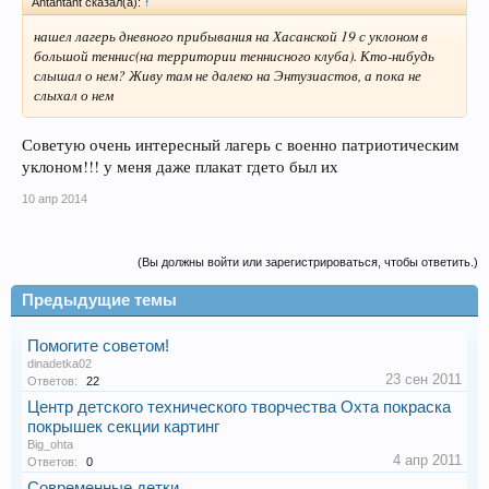
Antantant сказал(а):
↑
нашел лагерь дневного прибывания на Хасанской 19 с уклоном в
большой теннис(на территории теннисного клуба). Кто-нибудь
слышал о нем? Живу там не далеко на Энтузиастов, а пока не
слыхал о нем
Советую очень интересный лагерь с военно патриотическим
уклоном!!! у меня даже плакат гдето был их
10 апр 2014
(Вы должны войти или зарегистрироваться, чтобы ответить.)
Предыдущие темы
Помогите советом!
dinadetka02
23 сен 2011
Ответов:
22
Центр детского технического творчества Охта покраска
покрышек секции картинг
Big_ohta
4 апр 2011
Ответов:
0
Современные детки