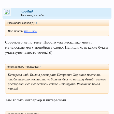
КорИцА
Ты - мне, я - себе.
Blackadder сказал(а):
↑
Все менты
пи......эы!
Сорри,что не по теме. Просто уже несколько минут
мучаюсь,не могу подобрать слово. Напиши хоть какие буквы
участвуют .вместо точек?)))
cherkaskiy007 сказал(а):
↑
Петергов итд. Были в ресторане Петрович. Хорошее местечко,
чтобы неплохо покушать. но больше был по приколу дизайн самого
ресторана. Все в советском стиле. Это круто. Раньше не был в
таких)
Там только интрерьер и интересный...