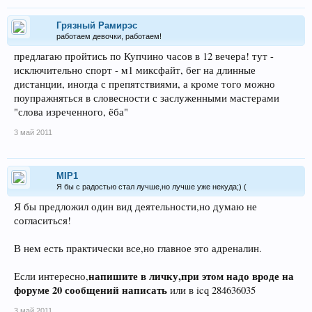
Грязный Рамирэс
работаем девочки, работаем!
предлагаю пройтись по Купчино часов в 12 вечера! тут -
исключительно спорт - м1 миксфайт, бег на длинные
дистанции, иногда с препятствиями, а кроме того можно
поупражняться в словесности с заслуженными мастерами
"слова изреченного, ёба"
3 май 2011
MIP1
Я бы с радостью стал лучше,но лучше уже некуда;) (
Я бы предложил один вид деятельности,но думаю не
согласиться!
В нем есть практически все,но главное это адреналин.
напишите в личку,при этом надо вроде на
Если интересно,
форуме 20 сообщений написать
или в icq 284636035
3 май 2011