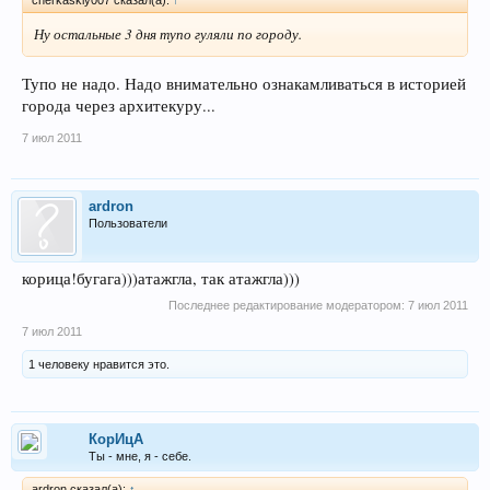
cherkaskiy007 сказал(а):
↑
Ну остальные 3 дня тупо гуляли по городу.
Тупо не надо. Надо внимательно ознакамливаться в историей
города через архитекуру...
7 июл 2011
ardron
Пользователи
корица!бугага)))атажгла, так атажгла)))
Последнее редактирование модератором:
7 июл 2011
7 июл 2011
1 человеку нравится это.
КорИцА
Ты - мне, я - себе.
ardron сказал(а):
↑