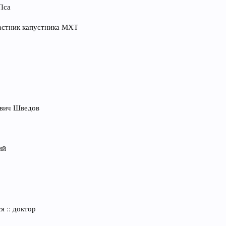
 Пса
частник капустника МХТ
евич Шведов
ий
я :: доктор