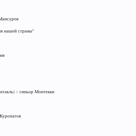
 Мансуров
ия нашей страны"
рия
ктакль) :: синьор Монтекки
р Куропатов