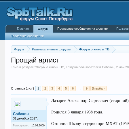
Главная
Последние сообщения на форуме
Пользов
Форум
Последние сообщения
Форум
Развлекательные форумы
Форум о кино и ТВ
Прощай артист
Тема в разделе "
Форум о кино и ТВ
", создана пользователем
Собакин
,
2 май 20
Страница 1 из 9
1
2
3
4
5
6
→
9
Вперёд >
Лазарев Александр Сергеевич (старший)
Родился 3 января 1938 года.
Собакин
31 декабря 2017.
Окончил Школу-студию при МХАТ (1959).
Регистрация:
15.08.2009