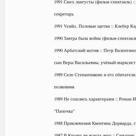
1991 Смех лангусты (фильм-спектакль) ::
секретарь
1991 Veniks. Половые щетки :: Клебер Ка
1990 Завтра была война (фильм-спектакль
1990 Арбатский мотив :: Петр Валентин
сын Веры Васильевны, учёный-марксист
1989 Село Степанчиково и его обитатели
полковник
1989 Не сошлись характерами :: Роман Ил
"Папочка"
1988 Приключения Квентина Дорварда, ст
1987 В Крыму не всегда лето :: Семашко