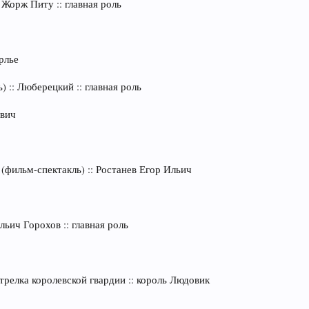
 Жорж Питу :: главная роль
рлье
) :: Люберецкий :: главная роль
ович
 (фильм-спектакль) :: Ростанев Егор Ильич
ьич Горохов :: главная роль
релка королевской гвардии :: король Людовик