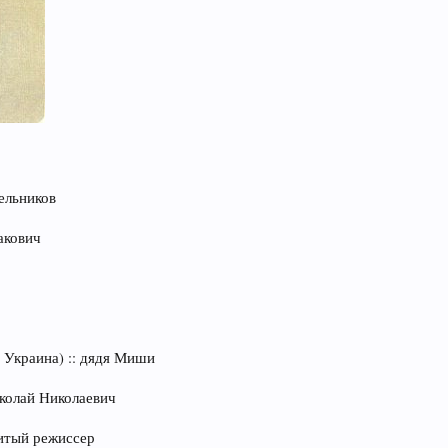
ельников
акович
 Украина) :: дядя Миши
иколай Николаевич
нитый режиссер