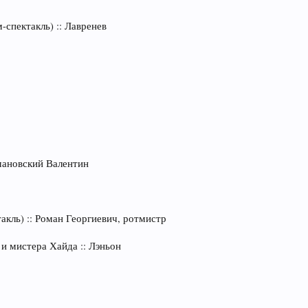
спектакль) :: Лавренев
омановский Валентин
акль) :: Роман Георгиевич, ротмистр
и мистера Хайда :: Лэньон