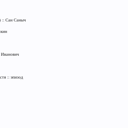
) :: Сан Саныч
чкин
й Иванович
стя :: эпизод