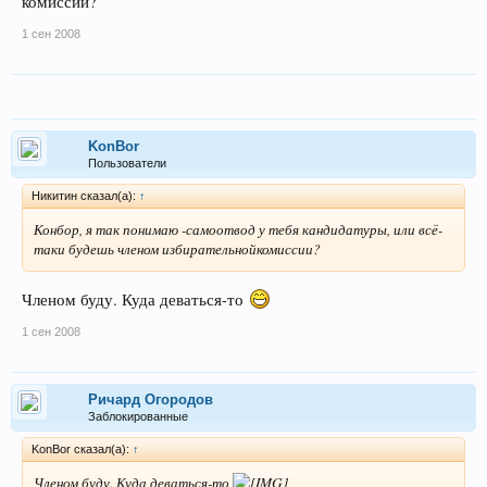
комиссии?
1 сен 2008
KonBor
Пользователи
Никитин сказал(а):
↑
Конбор, я так понимаю -самоотвод у тебя кандидатуры, или всё-
таки будешь членом избирательнойкомиссии?
Членом буду. Куда деваться-то
1 сен 2008
Ричард Огородов
Заблокированные
KonBor сказал(а):
↑
Членом буду. Куда деваться-то