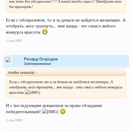
как жто без обсиралова??? А какой тогда смысл? Отобрать кого
бы трахнуть?
Если с обсираловом, то и за деньги не найдется желающих. А
отобрать, кого трахнуть... мне кацца - это смысл любого
конкурса красоты
1 сен 2008
Ричард Огородов
Заблокированные
KonBor сказал(а):
↑
Если с обсираловом, то и за деньги не найдется желающих. А
отобрать, кого трахнуть... мне кацца - это смысл любого конкурса
красоты
И с последующим аукционом за право обладания
победительницей!
1 сен 2008