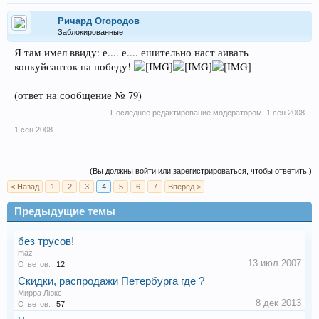
Ричард Огородов
Заблокированные
Я там имел ввиду: е.... е.... ешительно наст аивать
конкуйсанток на победу!
(ответ на сообщение № 79)
Последнее редактирование модератором:
1 сен 2008
1 сен 2008
(Вы должны войти или зарегистрироваться, чтобы ответить.)
< Назад
1
2
3
4
5
6
7
Вперёд >
Предыдущие темы
без трусов!
maz
13 июл 2007
Ответов:
12
Скидки, распродажи Петербурга где ?
Мирра Люкс
8 дек 2013
Ответов:
57