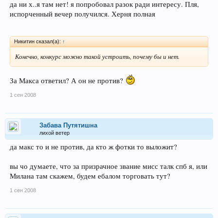
да ни х..я там нет! я попробовал разок ради интересу. Пля,
испорченный вечер получился. Херня полная
Никитин сказал(а):
↑
Конечно, конкурс можно такой устроить, почему бы и нет.
За Макса ответил? А он не против?
1 сен 2008
Забава Путятишна
лихой ветер
да макс то и не против, да кто ж фотки то выложит?
вы чо думаете, что за призрачное звание мисс талк спб я, или
Милана там скажем, будем ебалом торговать тут?
1 сен 2008