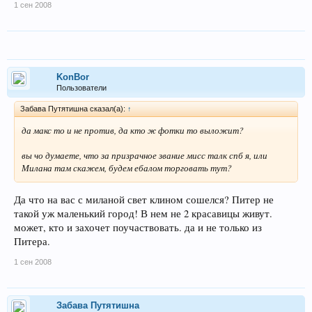
1 сен 2008
KonBor
Пользователи
Забава Путятишна сказал(а):
↑
да макс то и не против, да кто ж фотки то выложит?
вы чо думаете, что за призрачное звание мисс талк спб я, или
Милана там скажем, будем ебалом торговать тут?
Да что на вас с миланой свет клином сошелся? Питер не
такой уж маленький город! В нем не 2 красавицы живут.
может, кто и захочет поучаствовать. да и не только из
Питера.
1 сен 2008
Забава Путятишна