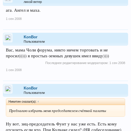
лихой ветер
ага. Ангел и маха.
1 сен 2008
KonBor
Пользователи
Вас, мама Чоли форума, никто ничем торговать и не
просил))))) я простых-земных девушек имел ввиду))))
Последнее редактирование модератором:
1 сен 2008
1 сен 2008
KonBor
Пользователи
Никитин сказал(а):
↑
Предлагаю избрать меня председателем счётной палаты
Ну вот, зиц-председатель Фунт у нас уже есть. Есть кому
отсидеть если что. При Колчаке сидел? (HR собеседование)