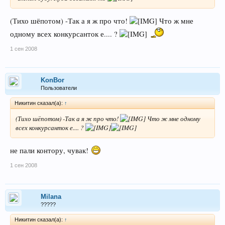
(Тихо шёпотом) -Так а я ж про что!
Что ж мне
одному всех конкурсанток е.... ?
1 сен 2008
KonBor
Пользователи
Никитин сказал(а):
↑
(Тихо шёпотом) -Так а я ж про что!
Что ж мне одному
всех конкурсанток е.... ?
не пали контору, чувак!
1 сен 2008
Milana
?????
Никитин сказал(а):
↑