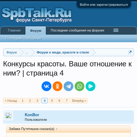
Войти или зарегистрироваться
Главная
Последние сообщения на форуме
Форум
Последние сообщения
Форум
...
Форум о моде, красоте и стиле
Конкурсы красоты. Ваше отношение к
ним? | страница 4
< Назад
1
2
3
4
5
6
7
Вперёд >
KonBor
Пользователи
Забава Путятишна сказал(а):
↑