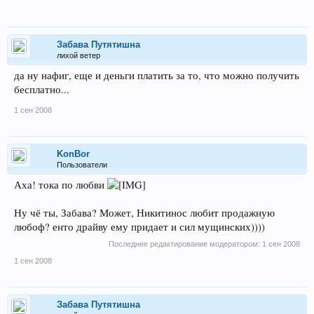
Забава Путятишна
лихой ветер
да ну нафиг, еще и деньги платить за то, что можно получить
бесплатно...
1 сен 2008
KonBor
Пользователи
Аха! тока по любви
Ну чё ты, Забава? Может, Никитинос любит продажную
любоф? енто драйву ему придает и сил мущинских))))
Последнее редактирование модератором:
1 сен 2008
1 сен 2008
Забава Путятишна