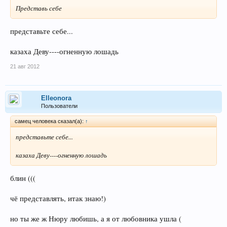
Представь себе
представьте себе...
казаха Деву----огненную лошадь
21 авг 2012
Elleonora
Пользователи
самец человека сказал(а):
↑
представьте себе...
казаха Деву----огненную лошадь
блин (((
чё представлять, итак знаю!)
но ты же ж Нюру любишь, а я от любовника ушла (