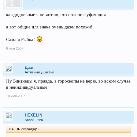
каждодневные я не читаю, это полное фуфляндия
а вот общие для знака очень дажи похожи!
Сама я Рыбка!
6 июн 2007
Даат
Активный ушастик
Ну Близнецы я, правда, в гороскопы не верю, во вском случае
в неиндивидуальные.
10 июн 2007
HEXELIN
Барби - Яга
DAEDR сказал(а):
↑