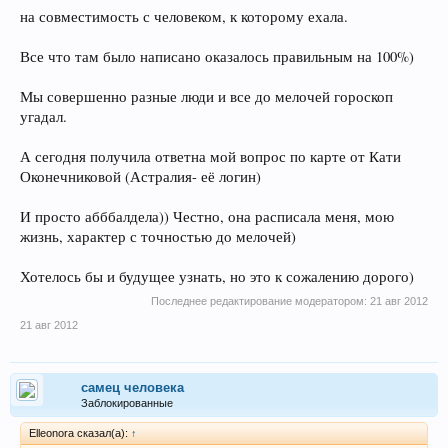
на совместимость с человеком, к которому ехала.
Все что там было написано оказалось правильным на 100%)
Мы совершенно разные люди и все до мелочей гороскоп
угадал.
А сегодня получила ответна мой вопрос по карте от Кати
Оконечниковой (Астралия- её логин)
И просто абббалдела)) Честно, она расписала меня, мою
жизнь, характер с точностью до мелочей)
Хотелось бы и будущее узнать, но это к сожалению дорого)
Последнее редактирование модератором:
21 авг 2012
21 авг 2012
самец человека
Заблокированные
Elleonora сказал(а):
↑