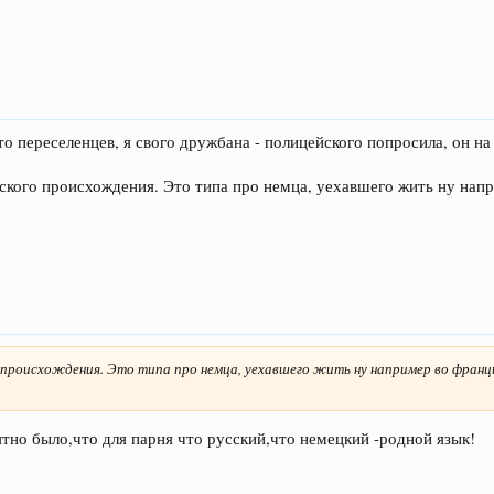
о переселенцев, я свого дружбана - полицейского попросила, он на 
сского происхождения. Это типа про немца, уехавшего жить ну нап
го происхождения. Это типа про немца, уехавшего жить ну например во франц
тно было,что для парня что русский,что немецкий -родной язык!