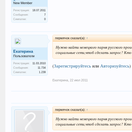
New Member
Регистрация:
18.07.2011
Сообщения:
7
Симпатии:
0
пермячок сказал(а):
↑
Нужно найти немецкого парня русского про
Екатерина
социальные сети,чтоб сделать запрос? Кто
Пользователи
Регистрация:
11.03.2010
(
Зарегистрируйтесь
или
Авторизуйтесь
)
Сообщения:
11.734
Симпатии:
1.239
Екатерина
,
22 июл 2011
пермячок сказал(а):
↑
Нужно найти немецкого парня русского про
социальные сети,чтоб сделать запрос? Кто