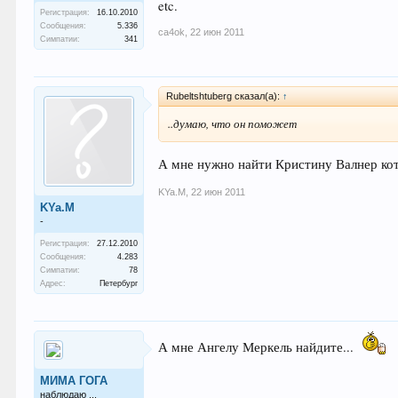
etc.
Регистрация:
16.10.2010
Сообщения:
5.336
ca4ok
,
22 июн 2011
Симпатии:
341
Rubeltshtuberg сказал(а):
↑
..думаю, что он поможет
А мне нужно найти Кристину Валнер кот
KYa.M
,
22 июн 2011
KYa.M
-
Регистрация:
27.12.2010
Сообщения:
4.283
Симпатии:
78
Адрес:
Петербург
А мне Ангелу Меркель найдите...
МИМА ГОГА
наблюдаю ...