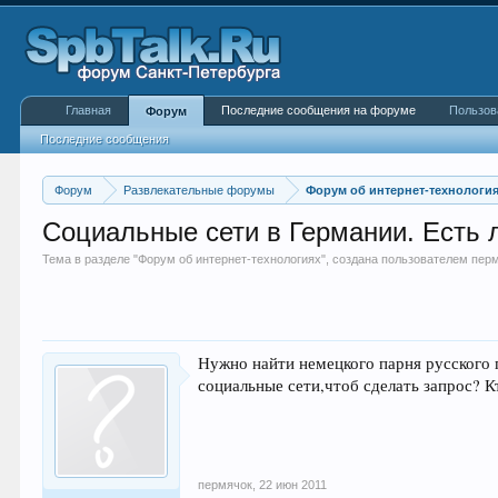
Главная
Последние сообщения на форуме
Пользов
Форум
Последние сообщения
Форум
Развлекательные форумы
Форум об интернет-технологи
Социальные сети в Германии. Есть 
Тема в разделе "
Форум об интернет-технологиях
", создана пользователем
пер
Нужно найти немецкого парня русского 
социальные сети,чтоб сделать запрос? К
пермячок
,
22 июн 2011