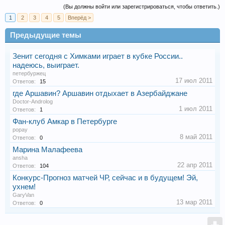
(Вы должны войти или зарегистрироваться, чтобы ответить.)
1
2
3
4
5
Вперёд >
Предыдущие темы
Зенит сегодня с Химками играет в кубке России..
надеюсь, выиграет.
петербуржец
17 июл 2011
Ответов:
15
где Аршавин? Аршавин отдыхает в Азербайджане
Doctor-Androlog
1 июл 2011
Ответов:
1
Фан-клуб Амкар в Петербурге
popay
8 май 2011
Ответов:
0
Марина Малафеева
ansha
22 апр 2011
Ответов:
104
Конкурс-Прогноз матчей ЧР, сейчас и в будущем! Эй,
ухнем!
GaryVan
13 мар 2011
Ответов:
0