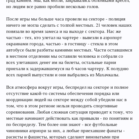
град камней. Мы, как могли, закрывались обломками кресел,
но людям все равно пробили несколько голов.
После игры мы больше часа провели на секторе - полиция
ничего не могла сделать с толпой местных. 21 человек наших
повязали во время замеса и на выходе с сектора. Нас же
частью - тех, кто улетал на чартере - вывезли в аэропорт
окраинами города, частью - в гостницу - стекла в этом
автобусе были разбиты камнями местных. Части оставшимся
в местном отделении мы оставили человека и собрали со
всех улетавших денег им на билеты, остальные парни
приехали к задержавшемуся на 6 часов чартеру. К полудню
всех парней выпустили и они выбрались из Махачкалы.
Вся атмосфера вокруг игры, беспредел на секторе и полное
отсутствие какой-то системы обеспечения порядка или
координации людей на секторе между собой убедили нас в
том, что в этом регионе нельзя проводить спортивные
соревнования. Любая сложная ситуация приводит к тому, что
местные начинают действовать как привыкли - по понятиям и
по беспределу. Тем более они знают - все футбольные
чиновники априори за них, а любые приехавшие фанаты -
расисты и фашисты, которых сделают виноватыми при