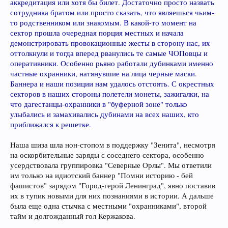
аккредитация или хотя бы билет. Достаточно просто назвать
сотрудника братом или просто сказать, что являешься чьим-
то родственником или знакомым. В какой-то момент на
сектор прошла очередная порция местных и начала
демонстрировать провокационные жесты в сторону нас, их
оттолкнули и тогда вперед рванулись те самые ЧОПовцы и
оперативники. Особенно рьяно работали дубинками именно
частные охранники, натянувшие на лица черные маски.
Баннера и наши позиции нам удалось отстоять. С окрестных
секторов в наших стороны полетели монеты, зажигалки, на
что дагестанцы-охранники в "буферной зоне" только
улыбались и замахивались дубинами на всех наших, кто
приближался к решетке.
Наша шиза шла нон-стопом в поддержку "Зенита", несмотря
на оскорбительные заряды с соседнего сектора, особенно
усердствовала группировка "Северные Орлы". Мы ответили
им только на идиотский баннер "Помни историю - бей
фашистов" зарядом "Город-герой Ленинград", явно поставив
их в тупик новыми для них познаниями в истории. А дальше
была еще одна стычка с местными "охранниками", второй
тайм и долгожданный гол Кержакова.