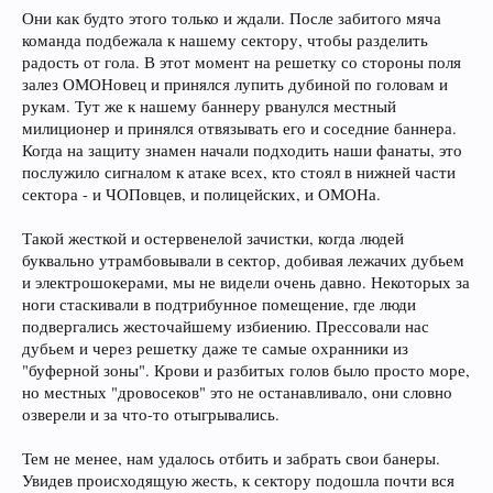
Они как будто этого только и ждали. После забитого мяча
команда подбежала к нашему сектору, чтобы разделить
радость от гола. В этот момент на решетку со стороны поля
залез ОМОНовец и принялся лупить дубиной по головам и
рукам. Тут же к нашему баннеру рванулся местный
милиционер и принялся отвязывать его и соседние баннера.
Когда на защиту знамен начали подходить наши фанаты, это
послужило сигналом к атаке всех, кто стоял в нижней части
сектора - и ЧОПовцев, и полицейских, и ОМОНа.
Такой жесткой и остервенелой зачистки, когда людей
буквально утрамбовывали в сектор, добивая лежачих дубьем
и электрошокерами, мы не видели очень давно. Некоторых за
ноги стаскивали в подтрибунное помещение, где люди
подвергались жесточайшему избиению. Прессовали нас
дубьем и через решетку даже те самые охранники из
"буферной зоны". Крови и разбитых голов было просто море,
но местных "дровосеков" это не останавливало, они словно
озверели и за что-то отыгрывались.
Тем не менее, нам удалось отбить и забрать свои банеры.
Увидев происходящую жесть, к сектору подошла почти вся