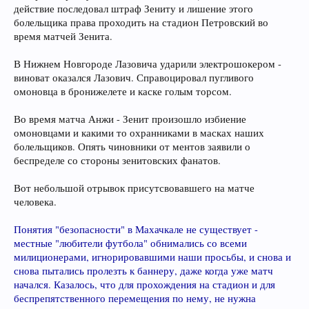
действие последовал штраф Зениту и лишение этого
болельщика права проходить на стадион Петровский во
время матчей Зенита.
В Нижнем Новгороде Лазовича ударили электрошокером -
виноват оказался Лазович. Справоцировал пугливого
омоновца в бронижелете и каске голым торсом.
Во время матча Анжи - Зенит произошло избиение
омоновцами и какими то охранниками в масках наших
болельщиков. Опять чиновники от ментов заявили о
беспределе со стороны зенитовских фанатов.
Вот небольшой отрывок присутсвовавшего на матче
человека.
Понятия "безопасности" в Махачкале не существует -
местные "любители футбола" обнимались со всеми
милиционерами, игнорировавшими наши просьбы, и снова и
снова пытались пролезть к баннеру, даже когда уже матч
начался. Казалось, что для прохождения на стадион и для
беспрепятственного перемещения по нему, не нужна