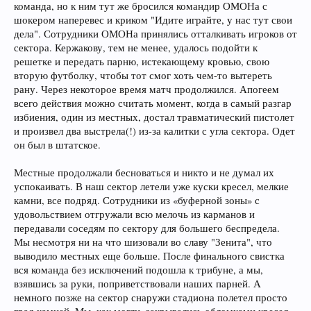
команда, но к ним тут же бросился командир ОМОНа с
шокером наперевес и криком "Идите играйте, у нас тут свои
дела". Сотрудники ОМОНа принялись отталкивать игроков от
сектора. Кержакову, тем не менее, удалось подойти к
решетке и передать парню, истекающему кровью, свою
вторую футболку, чтобы тот смог хоть чем-то вытереть
рану. Через некоторое время матч продолжился. Апогеем
всего действия можно считать момент, когда в самый разгар
избиения, один из местных, достал травматический пистолет
и произвел два выстрела(!) из-за калитки с угла сектора. Одет
он был в штатское.
Местные продолжали бесноваться и никто и не думал их
успокаивать. В наш сектор летели уже куски кресел, мелкие
камни, все подряд. Сотрудники из «буферной зоны» с
удовольствием отгружали всю мелочь из карманов и
передавали соседям по сектору для большего беспредела.
Мы несмотря ни на что шизовали во славу "Зенита", что
выводило местных еще больше. После финального свистка
вся команда без исключений подошла к трибуне, а мы,
взявшись за руки, поприветствовали наших парней. А
немного позже на сектор снаружи стадиона полетел просто